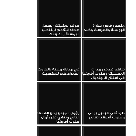
ملخص فرص مباراة
جوفو لوكيتش يسجل
البوسنة والهرسك وكندا
هدف التقدم لمنتخب
البوسنة والهرسك
شاهد هدفي مباراة
في مباراة مليئة بالكروت
المكسيك وجنوب أفريقيا
الحمراء..طرد للمكسيك
في افتتاح المونديال
طرد ثاني للبديل زواني
راؤول خمينيز يحرز الهدف
وجنوب أفريقيا تعاني
الثاني وينهي على آمال
جنوب أفريقيا