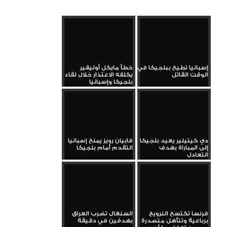
إسبانيا تطيح ببلجيكا في
خطأ مايكل أوليفير
الوقت القاتل
يكلفه الاعتذار خلال لقاء
بلجيكا وإسبانيا
دي كيتيلير يعيد بلجيكا
فابيان رويز يمنح إسبانيا
إلى المباراة بهدف
التقدم أمام بلجيكا
التعادل
فرنسا تكتسح النرويج
السنغال تضرب العراق
برباعية وتتأهل متصدرة
بهدفين في دقيقة