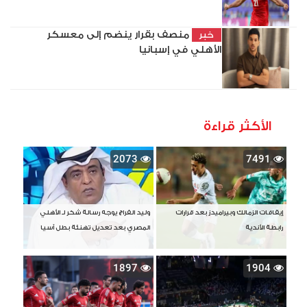
منصف بقرار ينضم إلى معسكر
خبر
الأهلي في إسبانيا
الأكثر قراءة
2073
7491
إيقافات الزمالك وبيراميدز بعد قرارات
وليد الفراج يوجه رسالة شكر لـ الأهلي
رابطة الأندية
المصري بعد تعديل تهنئة بطل آسيا
1897
1904