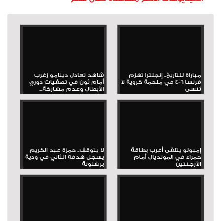
مباراة للتاريخ.. إنجلترا تهزم
شاهد تعادل دينامو زغرب
فرنسا 6-4 في ملحمة كروية لا
أمام ثون في تصفيات دوري
تُنسى
الأبطال وعدم مشاركة...
إمبولو يتلقى أغرب بطاقة
لا يتوقف.. حمزة عبد الكريم
حمراء في المونديال أمام
يسجل هدفه الثاني في ودية
الأرجنتين
برشلونة