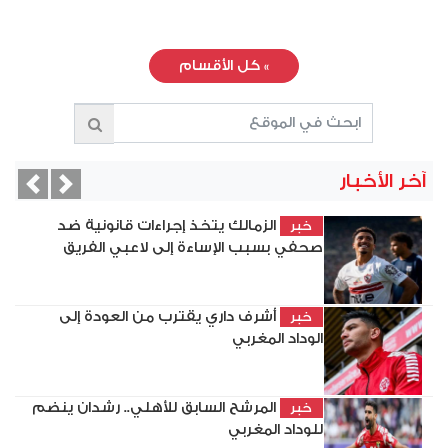
»
كل الأقسام
آخر الأخبار
vious
Next
الزمالك يتخذ إجراءات قانونية ضد
خبر
صحفي بسبب الإساءة إلى لاعبي الفريق
أشرف داري يقترب من العودة إلى
خبر
الوداد المغربي
المرشح السابق للأهلي.. رشدان ينضم
خبر
للوداد المغربي