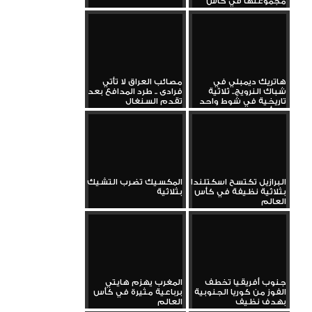
مجموعتها في كأس
العالم
هاتريك ديمبلي في
مصائب العراق لا تأتي
شباك النرويج.. ثلاثية
فرادى .. طرد المدافع بعد
تاريخية في شوط واحد
تقدم السنغال
بكأس...
البرازيل تكتسح اسكتلندا
المكسيك تضرب التشيك
بثلاثية نظيفة في كأس
بثلاثية
العالم
جنوب أفريقيا تخطف
المغرب يهزم هايتي
الفوز من كوريا الجنوبية
برباعية مثيرة في كأس
بهدف نظيف
العالم