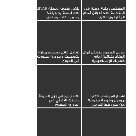
البهنسي يضع دجلة في
الـVAR يلغي هدف المحلة
المقدمة بهدف رائع أمام
بعد لمسة يد وينقذ
المقاولون العرب
محمود علاء وجنش
حرس الحدود ينعش آمال
تعادل قاتل يحسم مباراة
البقاء بثنائية أمام
بتروجيت ومودرن سبورت
كهرباء الإسماعيلية
في الدوري
اهدار الموسم.. لاعب
تعادل إيجابي بين الجونة
مودرن وفرصة جنونية
والبنك الأهلي في
من علي خط المرمي
الدوري المصري