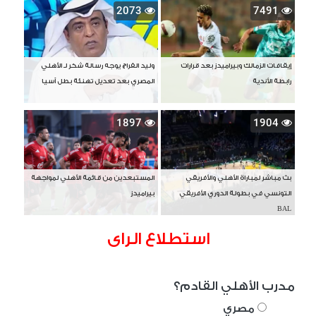
2073
7491
إيقافات الزمالك وبيراميدز بعد قرارات
وليد الفراج يوجه رسالة شكر لـ الأهلي
رابطة الأندية
المصري بعد تعديل تهنئة بطل آسيا
1897
1904
بث مباشر لمباراة الأهلي والأفريقي
المستبعدين من قائمة الأهلي لمواجهة
التونسي في بطولة الدوري الأفريقي
بيراميدز
BAL
استطلاع الراى
مدرب الأهلي القادم؟
مصري