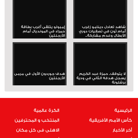
شاهد تعادل دينامو زغرب
إمبولو يتلقى أغرب بطاقة
أمام ثون في تصفيات دوري
حمراء في المونديال أمام
الأبطال وعدم مشاركة...
الأرجنتين
لا يتوقف.. حمزة عبد الكريم
هدف جوردون الأول في مرمى
يسجل هدفه الثاني في ودية
الأرجنتين
برشلونة
الرئيسية
الكرة عالمية
كأس الأمم الأفريقية
المنتخب و المحترفين
أخر الأخبار
الاهلى فى كل مكان