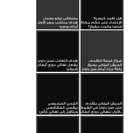
هل تعمد كيسيه
مصطفى زيكو يسجل
الإعتداء على حكم مباراة
هدف منتخب مصر الأول
فرنسا وكوت ديفوار؟
أمام روسيا
ضياع فرصة التقدم..
هدف التعادل لصن داونز
الجيش الملكي يضيع
يشعل نهائي دوري أبطال
ركلة جزاء أمام صن داونز
إفريقيا
الجيش الملكي يتقدم
الترجي الجرجيسي
على صن داونز في الشوط
ييقصي الصفاقسي
الأول بنهائي دوري أبطال...
ويتأهل إلى نهائي كأس
تونس