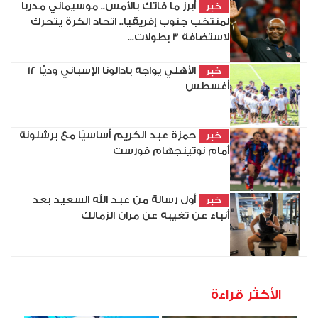
أبرز ما فاتك بالأمس.. موسيماني مدربا
خبر
لمنتخب جنوب إفريقيا.. اتحاد الكرة يتحرك
لاستضافة 3 بطولات...
الأهلي يواجه بادالونا الإسباني وديًّا 12
خبر
أغسطس
حمزة عبد الكريم أساسيًا مع برشلونة
خبر
أمام نوتينجهام فورست
أول رسالة من عبد الله السعيد بعد
خبر
أنباء عن تغيبه عن مران الزمالك
الأكثر قراءة