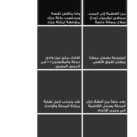
من العظمة إلى المجد..
وفا يناقض نفسه
جماهير ليفربول تودع
ويحتسب ركلة جزاء
صلاح برسالة خاصة
مشابهة لركلة جزاء
الأهلي أمام...
تريزيجيه يسجل مبكرًا
تعادل مثير بين وادى
ويعلن تفوق الأهلي
دجلة والمقاولون 1-1 فى
الدورى المصرى
بعد خطأ من أفشة..غزل
شد وجذب قبل نهاية
المحلة يسجل القاضية
مباراة المحلة والإتحاد
في مرمى الإتحاد