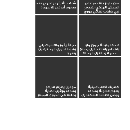
صن داونز يتقدم على
شاهد تأثر أمير عزمي بعد
الجيش الملكي بهدفٍ
صعود أبوقير للأسمدة
في ذهاب نهائي دوري
أبطال...
هدف ماركة جورج وايا
دجلة يفوز والاسماعيلي
باقدام رافت خليل يصنع
يهبط لدوري المحترفين
صدمة زد لغزل المحلة...
رسميا
كهرباء الاسماعيلية
مودرن يهزم فاركو
يهزم الجونة بهدف
بهدف ويقرب نهاية
ويضع الاتحاد السكندري
رحلته في الدوري الممتاز
في مأزق