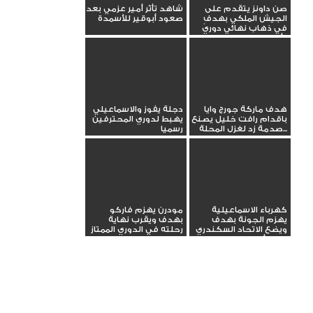
صن داونز يتقدم على
شاهد تأثر أمير عزمي بعد
الجيش الملكي بهدفٍ
صعود أبوقير للأسمدة
في ذهاب نهائي دوري
أبطال...
هدف ماركة جورج وايا
دجلة يفوز والاسماعيلي
باقدام رافت خليل يصنع
يهبط لدوري المحترفين
صدمة زد لغزل المحلة...
رسميا
كهرباء الاسماعيلية
مودرن يهزم فاركو
يهزم الجونة بهدف
بهدف ويقرب نهاية
ويضع الاتحاد السكندري
رحلته في الدوري الممتاز
في مأزق