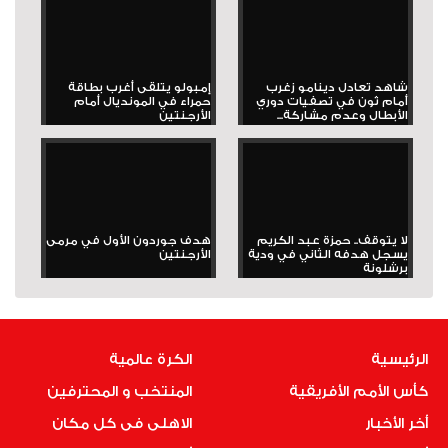
شاهد تعادل دينامو زغرب
إمبولو يتلقى أغرب بطاقة
أمام ثون في تصفيات دوري
حمراء في المونديال أمام
الأبطال وعدم مشاركة...
الأرجنتين
لا يتوقف.. حمزة عبد الكريم
هدف جوردون الأول في مرمى
يسجل هدفه الثاني في ودية
الأرجنتين
برشلونة
الرئيسية
الكرة عالمية
كأس الأمم الأفريقية
المنتخب و المحترفين
أخر الأخبار
الاهلى فى كل مكان