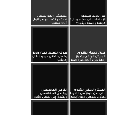
هل تعمد كيسيه
مصطفى زيكو يسجل
الإعتداء على حكم مباراة
هدف منتخب مصر الأول
فرنسا وكوت ديفوار؟
أمام روسيا
ضياع فرصة التقدم..
هدف التعادل لصن داونز
الجيش الملكي يضيع
يشعل نهائي دوري أبطال
ركلة جزاء أمام صن داونز
إفريقيا
الجيش الملكي يتقدم
الترجي الجرجيسي
على صن داونز في الشوط
ييقصي الصفاقسي
الأول بنهائي دوري أبطال...
ويتأهل إلى نهائي كأس
تونس