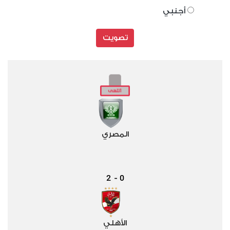
أجنبي
تصويت
المصري
2
0
-
الأهلي