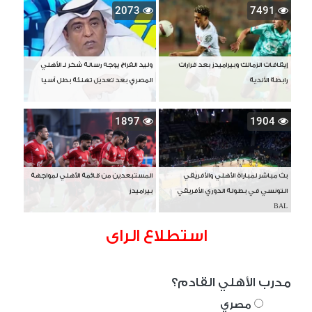
2073
7491
إيقافات الزمالك وبيراميدز بعد قرارات
وليد الفراج يوجه رسالة شكر لـ الأهلي
رابطة الأندية
المصري بعد تعديل تهنئة بطل آسيا
1897
1904
بث مباشر لمباراة الأهلي والأفريقي
المستبعدين من قائمة الأهلي لمواجهة
التونسي في بطولة الدوري الأفريقي
بيراميدز
BAL
استطلاع الراى
مدرب الأهلي القادم؟
مصري