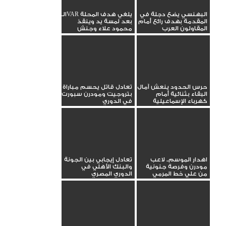
البهنسي يضع دجلة في
الـVAR يلغي هدف المحلة
المقدمة بهدف رائع أمام
بعد لمسة يد وينقذ
المقاولون العرب
محمود علاء وجنش
حرس الحدود ينعش آمال
تعادل قاتل يحسم مباراة
البقاء بثنائية أمام
بتروجيت ومودرن سبورت
كهرباء الإسماعيلية
في الدوري
اهدار الموسم.. لاعب
تعادل إيجابي بين الجونة
مودرن وفرصة جنونية
والبنك الأهلي في
من علي خط المرمي
الدوري المصري