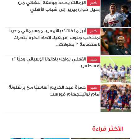
الزمالك يحدد موقفه النهائي من
خبر
رحيل خوان بيزيرا إلى شباب الأهلي
أبرز ما فاتك بالأمس.. موسيماني مدربا
خبر
لمنتخب جنوب إفريقيا.. اتحاد الكرة يتحرك
لاستضافة 3 بطولات...
الأهلي يواجه بادالونا الإسباني وديًّا 12
خبر
أغسطس
حمزة عبد الكريم أساسيًا مع برشلونة
خبر
أمام نوتينجهام فورست
الأكثر قراءة