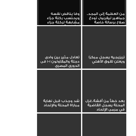
من العظمة إلى المجد..
وفا يناقض نفسه
جماهير ليفربول تودع
ويحتسب ركلة جزاء
صلاح برسالة خاصة
مشابهة لركلة جزاء
الأهلي أمام...
تريزيجيه يسجل مبكرًا
تعادل مثير بين وادى
ويعلن تفوق الأهلي
دجلة والمقاولون 1-1 فى
الدورى المصرى
بعد خطأ من أفشة..غزل
شد وجذب قبل نهاية
المحلة يسجل القاضية
مباراة المحلة والإتحاد
في مرمى الإتحاد