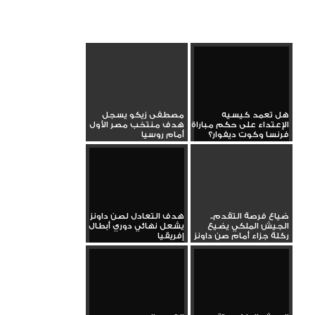
هل تعمد كيسيه
مصطفى زيكو يسجل
الإعتداء على حكم مباراة
هدف منتخب مصر الأول
فرنسا وكوت ديفوار؟
أمام روسيا
ضياع فرصة التقدم..
هدف التعادل لصن داونز
الجيش الملكي يضيع
يشعل نهائي دوري أبطال
ركلة جزاء أمام صن داونز
إفريقيا