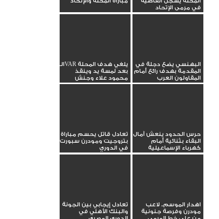
المحلة يسجل القاضية
مباراة المحلة والإتحاد
في مرمى الإتحاد
البهنسي يضع دجلة في
الـVAR يلغي هدف المحلة
المقدمة بهدف رائع أمام
بعد لمسة يد وينقذ
المقاولون العرب
محمود علاء وجنش
حرس الحدود ينعش آمال
تعادل قاتل يحسم مباراة
البقاء بثنائية أمام
بتروجيت ومودرن سبورت
كهرباء الإسماعيلية
في الدوري
اهدار الموسم.. لاعب
تعادل إيجابي بين الجونة
مودرن وفرصة جنونية
والبنك الأهلي في
من علي خط المرمي
الدوري المصري