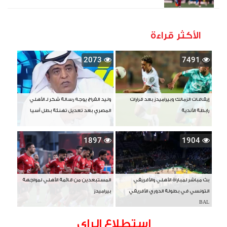
الأكثر قراءة
2073
7491
إيقافات الزمالك وبيراميدز بعد قرارات
وليد الفراج يوجه رسالة شكر لـ الأهلي
رابطة الأندية
المصري بعد تعديل تهنئة بطل آسيا
1897
1904
بث مباشر لمباراة الأهلي والأفريقي
المستبعدين من قائمة الأهلي لمواجهة
التونسي في بطولة الدوري الأفريقي
بيراميدز
BAL
استطلاع الراى