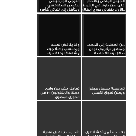
الجيش الملكي يتقدم
الترجي الجرجيسي
على صن داونز في الشوط
ييقصي الصفاقسي
الأول بنهائي دوري أبطال...
ويتأهل إلى نهائي كأس
تونس
من العظمة إلى المجد..
وفا يناقض نفسه
جماهير ليفربول تودع
ويحتسب ركلة جزاء
صلاح برسالة خاصة
مشابهة لركلة جزاء
الأهلي أمام...
تريزيجيه يسجل مبكرًا
تعادل مثير بين وادى
ويعلن تفوق الأهلي
دجلة والمقاولون 1-1 فى
الدورى المصرى
بعد خطأ من أفشة..غزل
شد وجذب قبل نهاية