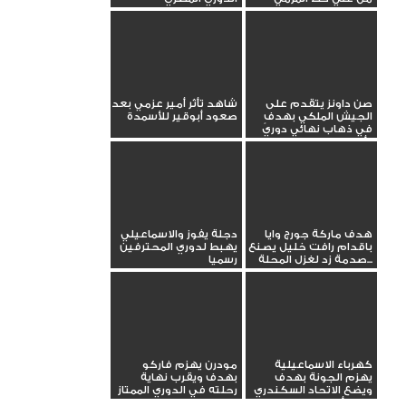
صن داونز يتقدم على
شاهد تأثر أمير عزمي بعد
الجيش الملكي بهدفٍ
صعود أبوقير للأسمدة
في ذهاب نهائي دوري
أبطال...
هدف ماركة جورج وايا
دجلة يفوز والاسماعيلي
باقدام رافت خليل يصنع
يهبط لدوري المحترفين
صدمة زد لغزل المحلة...
رسميا
كهرباء الاسماعيلية
مودرن يهزم فاركو
يهزم الجونة بهدف
بهدف ويقرب نهاية
ويضع الاتحاد السكندري
رحلته في الدوري الممتاز
في مأزق