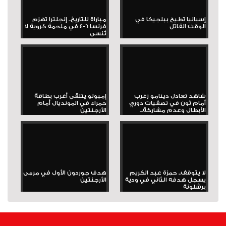
إسبانيا تطيح ببلجيكا في
مباراة للتاريخ.. إنجلترا تهزم
الوقت القاتل
فرنسا 6-4 في ملحمة كروية لا
تُنسى
شاهد تعادل دينامو زغرب
إمبولو يتلقى أغرب بطاقة
أمام ثون في تصفيات دوري
حمراء في المونديال أمام
الأبطال وعدم مشاركة...
الأرجنتين
لا يتوقف.. حمزة عبد الكريم
هدف جوردون الأول في مرمى
يسجل هدفه الثاني في ودية
الأرجنتين
برشلونة