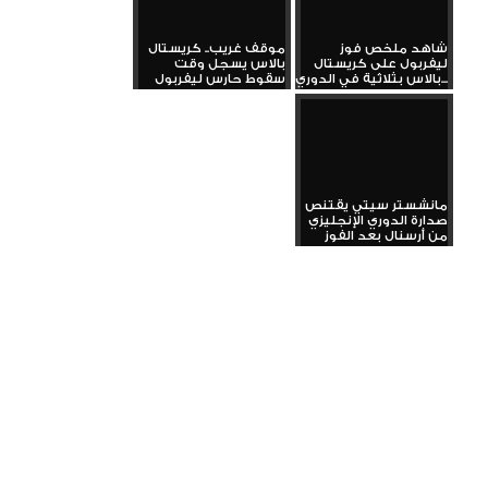
شاهد ملخص فوز
موقف غريب.. كريستال
ليفربول على كريستال
بالاس يسجل وقت
بالاس بثلاثية في الدوري...
سقوط حارس ليفربول
مانشستر سيتي يقتنص
صدارة الدوري الإنجليزي
من أرسنال بعد الفوز
على...