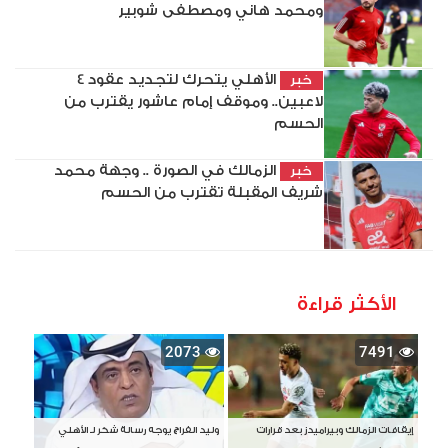
ومحمد هاني ومصطفى شوبير
الأهلي يتحرك لتجديد عقود 4
خبر
لاعبين.. وموقف إمام عاشور يقترب من
الحسم
الزمالك في الصورة .. وجهة محمد
خبر
شريف المقبلة تقترب من الحسم
الأكثر قراءة
2073
7491
إيقافات الزمالك وبيراميدز بعد قرارات
وليد الفراج يوجه رسالة شكر لـ الأهلي