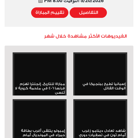
5/20/2026 التوقيت 8:00 PM
التفاصيل
تقييم المباراة
الفيديوهات الأكثر مشاهدة خلال شهر
إسبانيا تطيح ببلجيكا في
مباراة للتاريخ.. إنجلترا تهزم
الوقت القاتل
فرنسا 6-4 في ملحمة كروية لا
تُنسى
شاهد تعادل دينامو زغرب
إمبولو يتلقى أغرب بطاقة
أمام ثون في تصفيات دوري
حمراء في المونديال أمام