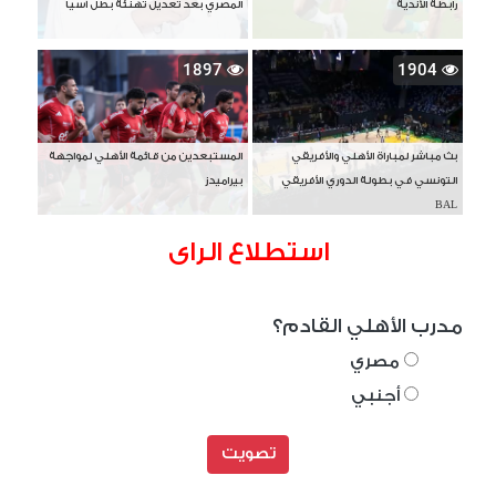
رابطة الأندية
المصري بعد تعديل تهنئة بطل آسيا
1897
1904
بث مباشر لمباراة الأهلي والأفريقي
المستبعدين من قائمة الأهلي لمواجهة
التونسي في بطولة الدوري الأفريقي
بيراميدز
BAL
استطلاع الراى
مدرب الأهلي القادم؟
مصري
أجنبي
تصويت