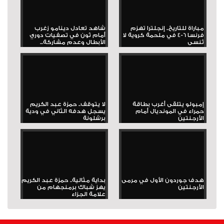
مباراة للتاريخ.. إنجلترا تهزم
شاهد تعادل دينامو زغرب
فرنسا 6-4 في ملحمة كروية لا
أمام ثون في تصفيات دوري
تُنسى
الأبطال وعدم مشاركة...
إمبولو يتلقى أغرب بطاقة
لا يتوقف.. حمزة عبد الكريم
حمراء في المونديال أمام
يسجل هدفه الثاني في ودية
الأرجنتين
برشلونة
هدف جوردون الأول في مرمى
بداية مثالية.. حمزة عبد الكريم
الأرجنتين
يهز شباك برمنجهام من
علامة الجزاء