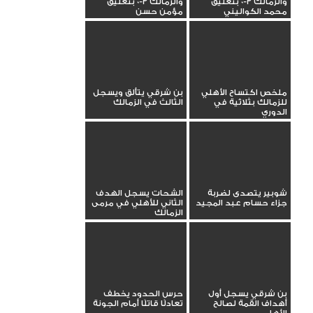
والزمالك 3-0 بتعليق
والزمالك 3-0 بتعليق
محمد الكواليني
مؤمن حسن
ملخص اكتساح الأهلي
بن شرقي يتألق ويسجل
للزمالك بثلاثية في
الثالث في الزمالك
الدوري
شوبير يتصدى لضربة
الشحات يسجل الهدف
جزاء حسام عبد المجيد
الثاني للأهلي في مرمى
الزمالك
بن شرقي يسجل أول
حرس الحدود يخطف
أهداف القمة لصالح
تعادلًا قاتلًا أمام الجونة