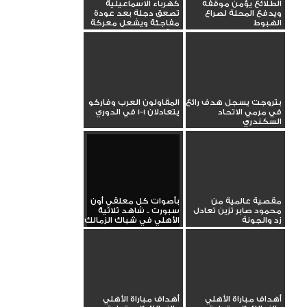
الطلائع يؤمن موقفه
كهرباء الاسماعيلية
ويدفع المحلة لصراع
تصعق دجلة بعد عودة
الهبوط
مفاجئة ويشعل معركة
البقاء
بتروجت يسجل هدف رائع
المقاولون العرب وفاركو
في مرمي الاتحاد
يتعادلان 1-1 في الدوري
السكندري
مقصية عالمية من
بأصوات كل معلقي أون
محمود صابر تزين تعادل
سبورت .. شاهد ثلاثية
زد والجونة
الأهلي في شباك الزمالك
أهداف مباراة الأهلي
أهداف مباراة الأهلي