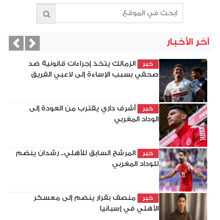
آخر الأخبار
vious
Next
الزمالك يتخذ إجراءات قانونية ضد
خبر
صحفي بسبب الإساءة إلى لاعبي الفريق
أشرف داري يقترب من العودة إلى
خبر
الوداد المغربي
المرشح السابق للأهلي.. رشدان ينضم
خبر
للوداد المغربي
منصف بقرار ينضم إلى معسكر
خبر
الأهلي في إسبانيا