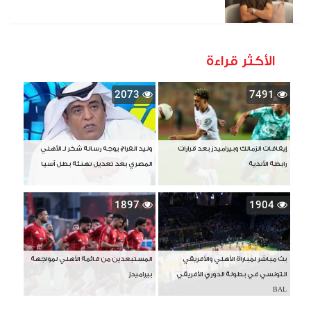
الأكثر قراءة
2073
7491
إيقافات الزمالك وبيراميدز بعد قرارات
وليد الفراج يوجه رسالة شكر لـ الأهلي
رابطة الأندية
المصري بعد تعديل تهنئة بطل آسيا
1897
1904
بث مباشر لمباراة الأهلي والأفريقي
المستبعدين من قائمة الأهلي لمواجهة
التونسي في بطولة الدوري الأفريقي
بيراميدز
BAL