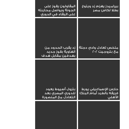
بيراميدز يهزم زد ويتوج
المقاولون يفوز على
بطلا لكاس مصر
الجونة ويواصل محاربته
على البقاء في الدوري
ملخص تعادل وادي دجلة
زد يقرب الحدود من
مع بتروجيت 2-2
الهاوية بفوز جديد
بهدفين مقابل هدف
حارس الإسماعيلي يورط
بترول أسيوط يعود
فريقه بالطرد أمام البنك
للدوري المصري بعد
الأهلي
التعادل مع المنصورة