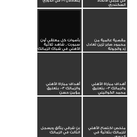
في مرمي الاتحاد
يتعادلان 1-1 في الدوري
السكندري
مقصية عالمية من
بأصوات كل معلقي أون
محمود صابر تزين تعادل
سبورت .. شاهد ثلاثية
زد والجونة
الأهلي في شباك الزمالك
أهداف مباراة الأهلي
أهداف مباراة الأهلي
والزمالك 3-0 بتعليق
والزمالك 3-0 بتعليق
محمد الكواليني
مؤمن حسن
ملخص اكتساح الأهلي
بن شرقي يتألق ويسجل
للزمالك بثلاثية في
الثالث في الزمالك
الدوري