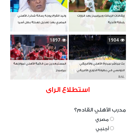
إيقافات الزمالك وبيراميدز بعد قرارات
وليد الفراج يوجه رسالة شكر لـ الأهلي
رابطة الأندية
المصري بعد تعديل تهنئة بطل آسيا
1897
1904
بث مباشر لمباراة الأهلي والأفريقي
المستبعدين من قائمة الأهلي لمواجهة
التونسي في بطولة الدوري الأفريقي
بيراميدز
BAL
استطلاع الراى
مدرب الأهلي القادم؟
مصري
أجنبي