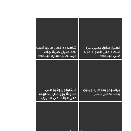
انهيار طارق يحيى من
شاهد رد فعل عمرو أديب
البكاء على الهواء حزنا
بعد ضياع ضربة جزاء
على الزمالك
الزمالك وخسارة الزمالك
بيراميدز يهزم زد ويتوج
المقاولون يفوز على
بطلا لكاس مصر
الجونة ويواصل محاربته
على البقاء في الدوري