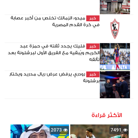
ميدو: الزمالك تخلص من أكبر عصابة
خبر
في كرة القدم المصرية
فليك يجدد ثقته في حمزة عبد
خبر
الكريم ويُبقيه مع الفريق الأول لبرشلونة بعد
تألقه
رودري يرفض عرض ريال مدريد ويختار
خبر
برشلونة
الأكثر قراءة
2073
7491