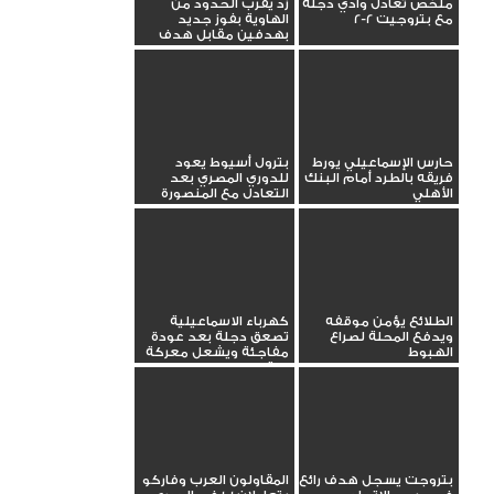
ملخص تعادل وادي دجلة
زد يقرب الحدود من
مع بتروجيت 2-2
الهاوية بفوز جديد
بهدفين مقابل هدف
حارس الإسماعيلي يورط
بترول أسيوط يعود
فريقه بالطرد أمام البنك
للدوري المصري بعد
الأهلي
التعادل مع المنصورة
الطلائع يؤمن موقفه
كهرباء الاسماعيلية
ويدفع المحلة لصراع
تصعق دجلة بعد عودة
الهبوط
مفاجئة ويشعل معركة
البقاء
بتروجت يسجل هدف رائع
المقاولون العرب وفاركو