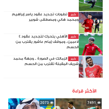
تطورات تجديد عقود ياسر إبراهيم
خبر
ومحمد هاني ومصطفى شوبير
الأهلي يتحرك لتجديد عقود 4
خبر
لاعبين.. وموقف إمام عاشور يقترب من
الحسم
الزمالك في الصورة .. وجهة محمد
خبر
شريف المقبلة تقترب من الحسم
الأكثر قراءة
2073
7491