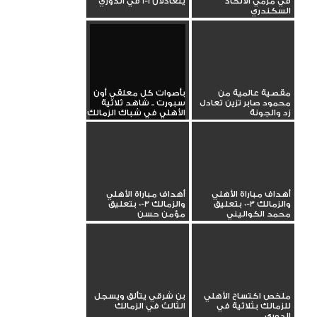
في مرمي الاتحاد
يتعادلان 1-1 في الدوري
السكندري
مقصية عالمية من
بأصوات كل معلقي أون
محمود صابر تزين تعادل
سبورت .. شاهد ثلاثية
زد والجونة
الأهلي في شباك الزمالك
أهداف مباراة الأهلي
أهداف مباراة الأهلي
والزمالك 3-0 بتعليق
والزمالك 3-0 بتعليق
محمد الكواليني
مؤمن حسن
ملخص اكتساح الأهلي
بن شرقي يتألق ويسجل
للزمالك بثلاثية في
الثالث في الزمالك
الدوري