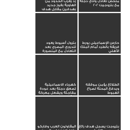
ملخص تعادل وادي دجلة
زد يقرب الحدود من
مع بتروجيت 2-2
الهاوية بفوز جديد
بهدفين مقابل هدف
حارس الإسماعيلي يورط
بترول أسيوط يعود
فريقه بالطرد أمام البنك
للدوري المصري بعد
الأهلي
التعادل مع المنصورة
الطلائع يؤمن موقفه
كهرباء الاسماعيلية
ويدفع المحلة لصراع
تصعق دجلة بعد عودة
الهبوط
مفاجئة ويشعل معركة
البقاء
بتروجت يسجل هدف رائع
المقاولون العرب وفاركو