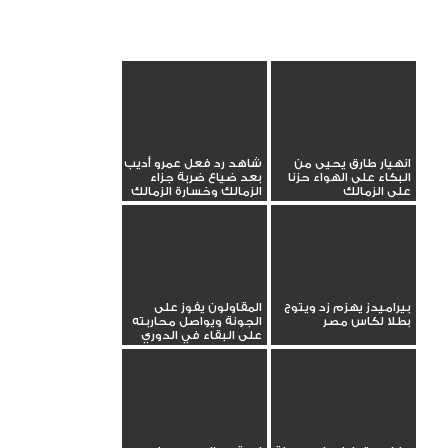
انهيار طارق يحيى من
شاهد رد فعل عمرو أديب
البكاء على الهواء حزنا
بعد ضياع ضربة جزاء
على الزمالك
الزمالك وخسارة الزمالك
بيراميدز يهزم زد ويتوج
المقاولون يفوز على
بطلا لكاس مصر
الجونة ويواصل محاربته
على البقاء في الدوري