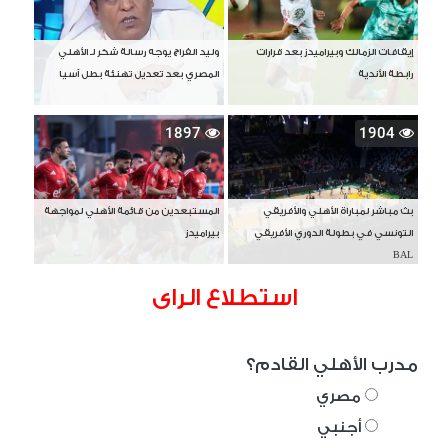
إيقافات الزمالك وبيراميدز بعد قرارات
وليد الفراج يوجه رسالة شكر لـ الأهلي
رابطة الأندية
المصري بعد تعديل تهنئة بطل آسيا
1897
1904
بث مباشر لمباراة الأهلي والأفريقي
المستبعدين من قائمة الأهلي لمواجهة
التونسي في بطولة الدوري الأفريقي
بيراميدز
BAL
استطلاع الراى
مدرب الأهلي القادم؟
مصري
أجنبي