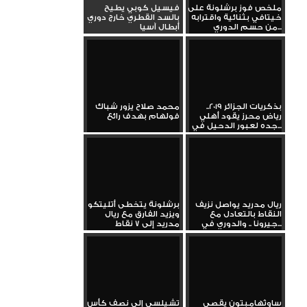
ملخص فوز برشلونة على
فيسيل كوبي يطيح
خيتافي بثنائية واقترابه
بالسد القطري خارج دوري
من حسم الدوري...
أبطال آسيا
بذكريات الجزائر 2019..
محمد صلاح يزور شباك
رياض محرز يقود أهلي
فولهام بهدف رائع
جده لعبور الدحيل في...
ريال مدريد يواصل نزيف
برشلونة يتخطى أتليتكو
النقاط بالتعادل مع
ويزيد الفارق مع ريال
جيرونا .. والدوري في...
مدريد إلى 7 نقاط
ساوثهامبتون يقصي
تشيلسي إلى نصف كأس