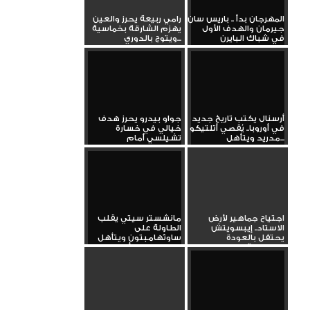
المهرجان بدأ .. باريس سان
رامي ربيعة يحرز والعين
جيرمان والهدف الأول
يهزم الشارقة بخماسية
في شباك البايرن
ويتوج بالدوري...
أرسنال يكتب تاريخ جديد
جواو بيدرو يحرز هدف
في أوروبا.. يُقصي أتلتيكو
خيالي في خسارة
مدريد ويتأهل...
تشيلسي أمام
نوتينجهام
اجتياح جماهير لأرض
مانشستر سيتي يقلب
الاستاد.. إيبسويتش
الطاولة على
يحتفل بالعودة
ساوثهامبتون ويتأهل
التاريخية...
إلى نهائي كأس...