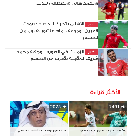
ومحمد هاني ومصطفى شوبير
الأهلي يتحرك لتجديد عقود 4
خبر
لاعبين.. وموقف إمام عاشور يقترب من
الحسم
الزمالك في الصورة .. وجهة محمد
خبر
شريف المقبلة تقترب من الحسم
الأكثر قراءة
2073
7491
إيقافات الزمالك وبيراميدز بعد قرارات
وليد الفراج يوجه رسالة شكر لـ الأهلي