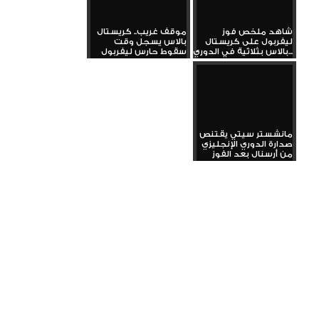
شاهد ملخص فوز
موقف غريب.. كريستال
ليفربول على كريستال
بالاس يسجل وقت
بالاس بثلاثية في الدوري...
سقوط حارس ليفربول
مانشستر سيتي يقتنص
صدارة الدوري الإنجليزي
من أرسنال بعد الفوز
على...