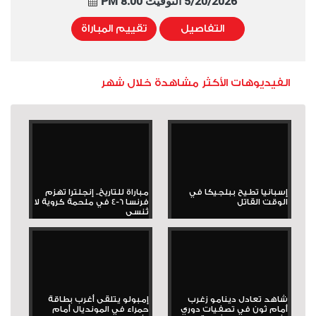
5/20/2026 التوقيت 8:00 PM
التفاصيل
تقييم المباراة
الفيديوهات الأكثر مشاهدة خلال شهر
إسبانيا تطيح ببلجيكا في
مباراة للتاريخ.. إنجلترا تهزم
الوقت القاتل
فرنسا 6-4 في ملحمة كروية لا
تُنسى
شاهد تعادل دينامو زغرب
إمبولو يتلقى أغرب بطاقة
أمام ثون في تصفيات دوري
حمراء في المونديال أمام