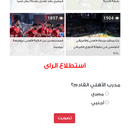
رابطة الأندية
المصري بعد تعديل تهنئة بطل آسيا
1897
1904
بث مباشر لمباراة الأهلي والأفريقي
المستبعدين من قائمة الأهلي لمواجهة
التونسي في بطولة الدوري الأفريقي
بيراميدز
BAL
استطلاع الراى
مدرب الأهلي القادم؟
مصري
أجنبي
تصويت