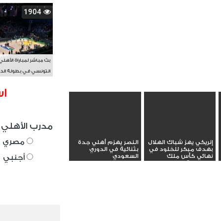
1904
بث مباشر لمباراة الأهلي
التونسي في بطولة الد
الأفريقي BAL
اس
مدرب الأهلي 
مصري
إنريكي يهز شباك الهلال
النصر يهزم أهلي جدة
بهدف مبكر للخلود في
بثنائية في الدوري
نهائي كأس ملك
السعودي
أجنبي
السعودية