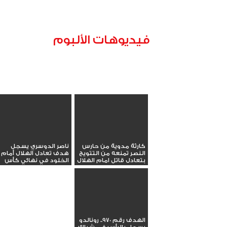
فيديوهات الألبوم
كارثة مدوية من حارس
ناصر الدوسري يسجل
النصر تمنعه من التتويج
هدف تعادل الهلال أمام
بتعادل قاتل امام الهلال
الخلود في نهائي كأس
الملك
الهدف رقم 970.. رونالدو