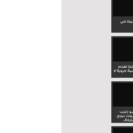
جيكا في
لترا تهزم
ي ملحمة كروية لا
و زغرب
يات دوري
كة...