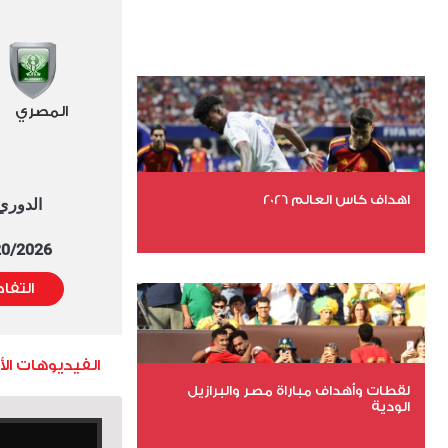
المصري
اهداف كاس العالم 2026
الدوري العا
5/20/2026 التوقيت 
عدد الملفات 27
عدد المشاهدات 1983
التفا
الفيديوهات ال
لقطات وأهداف مباراة مصر والبرازيل
الودية