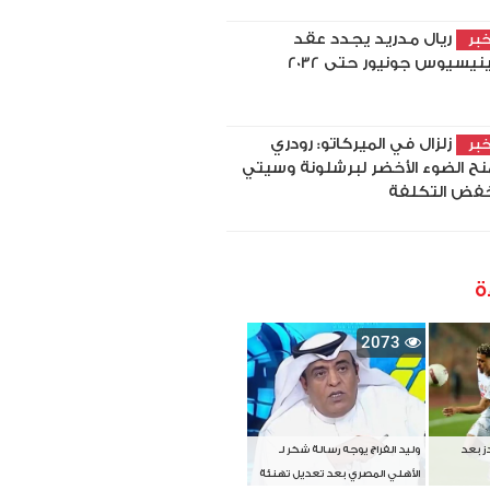
ريال مدريد يجدد عقد
بر
نيسيوس جونيور حتى 2032
زلزال في الميركاتو: رودري
بر
نح الضوء الأخضر لبرشلونة وسيتي
فض التكلفة
ة
2073
دز بعد
وليد الفراج يوجه رسالة شكر لـ
الأهلي المصري بعد تعديل تهنئة