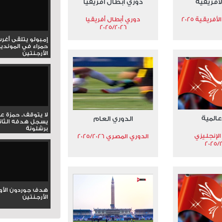
لأفريقية
دوري أبطال أفريقيا
فريقية 2025
دوري أبطال أفريقيا
2025/2026
إمبولو يتلقى أغر
حمراء في المونديا
الأرجنتين
لا يتوقف.. حمزة ع
عالمية
الدوري العام
يسجل هدفه الثان
برشلونة
الإنجليزي
الدوري المصري 2025/2026
2025/
هدف جوردون الأو
الأرجنتين