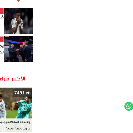
خ
في
خ
يم
يخ
الأكثر قراء
7491
WhatsApp
Twit
إيقافات الزمالك وبيرامي
قرارات رابطة الأندية