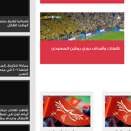
عدد الملفات 6
عدد المشاهدات 15711
إسبانيا تطيح ببل
الوقت القاتل
لقطات وأهداف دوري روشن السعودي
مباراة للتاريخ.. إنج
عدد الملفات 5
فرنسا 6-4 ف
تُنسى
عدد المشاهدات 3179
شاهد تعادل دينام
أمام ثون في تصف
الأبطال وعدم مشار