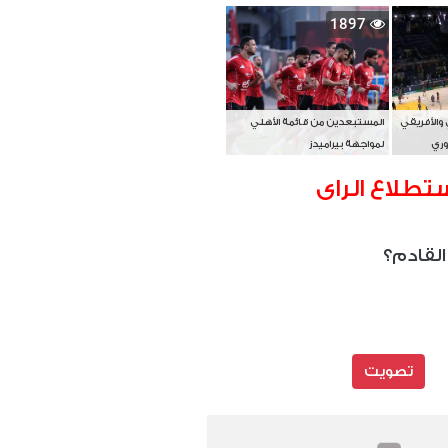
بطل آسيا
1897
 والأفريقي
المستبعدين من قائمة الأهلي
وري
لمواجهة بيراميدز
تطلاع الراى
القادم؟
تصويت