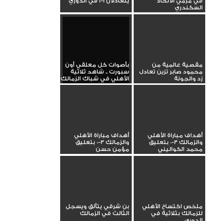
في مرمي الاتحاد
يتعادلان 1-1 في الدوري
السكندري
مقصية عالمية من
بأصوات كل معلقي أون
محمود صابر تزين تعادل
سبورت .. شاهد ثلاثية
زد والجونة
الأهلي في شباك الزمالك
أهداف مباراة الأهلي
أهداف مباراة الأهلي
والزمالك 3-0 بتعليق
والزمالك 3-0 بتعليق
محمد الكواليني
مؤمن حسن
ملخص اكتساح الأهلي
بن شرقي يتألق ويسجل
للزمالك بثلاثية في
الثالث في الزمالك
الدوري