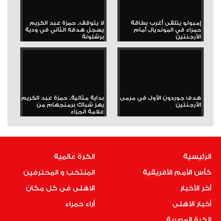
إمبولو يتلقى أغرب بطاقة
لا يتوقف.. حمزة عبد الكريم
حمراء في المونديال أمام
يسجل هدفه الثاني في ودية
الأرجنتين
برشلونة
هدف جوردون الأول في مرمى
بداية مثالية.. حمزة عبد الكريم
الأرجنتين
يهز شباك برمنجهام من
علامة الجزاء
الرئيسية
الكرة عالمية
كأس الأمم الأفريقية
المنتخب و المحترفين
أخر الأخبار
الاهلى فى كل مكان
أخبار الاهلى
أراء حمراء
الكرة المصرية