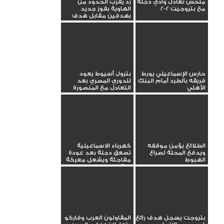
ملخص تعادل وادي دجلة
زد يقرب الحدود من
مع بتروجيت 2-2
الهاوية بفوز جديد
بهدفين مقابل هدف
حارس الإسماعيلي يورط
بترول أسيوط يعود
فريقه بالطرد أمام البنك
للدوري المصري بعد
الأهلي
التعادل مع المنصورة
الطلائع يؤمن موقفه
كهرباء الاسماعيلية
ويدفع المحلة لصراع
تصعق دجلة بعد عودة
الهبوط
مفاجئة ويشعل معركة
البقاء
بتروجت يسجل هدف رائع
المقاولون العرب وفاركو