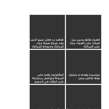
انهيار طارق يحيى من
شاهد رد فعل عمرو أديب
البكاء على الهواء حزنا
بعد ضياع ضربة جزاء
على الزمالك
الزمالك وخسارة الزمالك
بيراميدز يهزم زد ويتوج
المقاولون يفوز على
بطلا لكاس مصر
الجونة ويواصل محاربته
على البقاء في الدوري