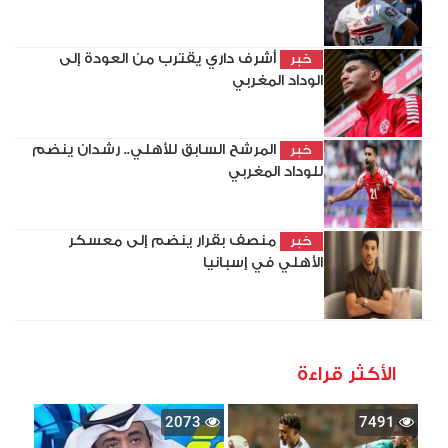
أشرف داري يقترب من العودة إلى
خبر
الوداد المغربي
المرشح السابق للأهلي.. رشدان ينضم
خبر
للوداد المغربي
منصف بقرار ينضم إلى معسكر
خبر
الأهلي في إسبانيا
الأكثر قراءة
2073
7491