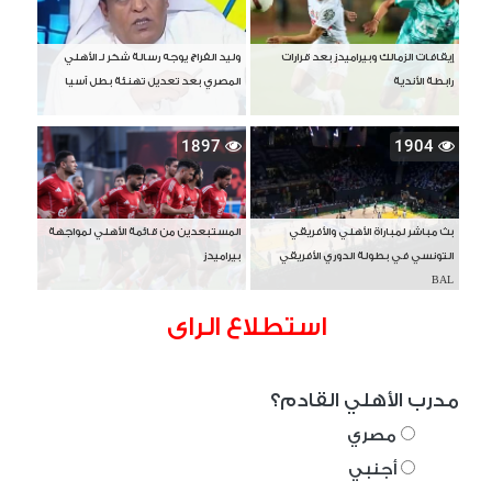
إيقافات الزمالك وبيراميدز بعد قرارات
وليد الفراج يوجه رسالة شكر لـ الأهلي
رابطة الأندية
المصري بعد تعديل تهنئة بطل آسيا
1897
1904
بث مباشر لمباراة الأهلي والأفريقي
المستبعدين من قائمة الأهلي لمواجهة
التونسي في بطولة الدوري الأفريقي
بيراميدز
BAL
استطلاع الراى
مدرب الأهلي القادم؟
مصري
أجنبي