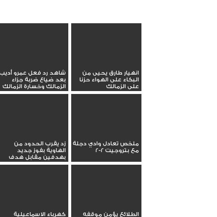
انهيار طارق يحيى من
شاهد رد فعل عمرو أديب
البكاء على الهواء حزنا
بعد ضياع ضربة جزاء
على الزمالك
الزمالك وخسارة الزمالك
ملخص تعادل وادي دجلة
زد يقرب الحدود من
مع بتروجيت 2-2
الهاوية بفوز جديد
بهدفين مقابل هدف
الطلائع يؤمن موقفه
كهرباء الاسماعيلية