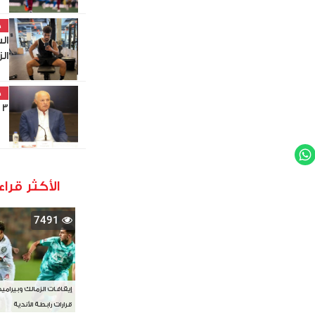
خ
ال
ال
خ
3 بطولات إفريقية كبرى في مصر
WhatsApp
Twit
الأكثر قراء
7491
إيقافات الزمالك وبيرامي
قرارات رابطة الأندية