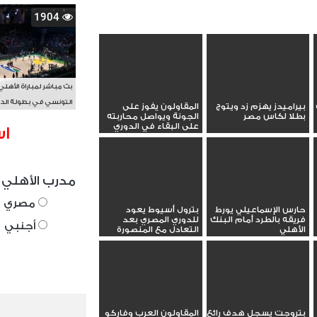
1904
بث مباشر لمباراة الأهلي
التونسي في بطولة الد
بيراميدز يهزم زد ويتوج
المقاولون يفوز على
بطلا لكاس مصر
الجونة ويواصل محاربته
الأفريقي BAL
على البقاء في الدوري
اس
مدرب الأهلي 
مصري
حارس الإسماعيلي يورط
بترول أسيوط يعود
فريقه بالطرد أمام البنك
للدوري المصري بعد
أجنبي
الأهلي
التعادل مع المنصورة
بتروجت يسجل هدف رائع
المقاولون العرب وفاركو