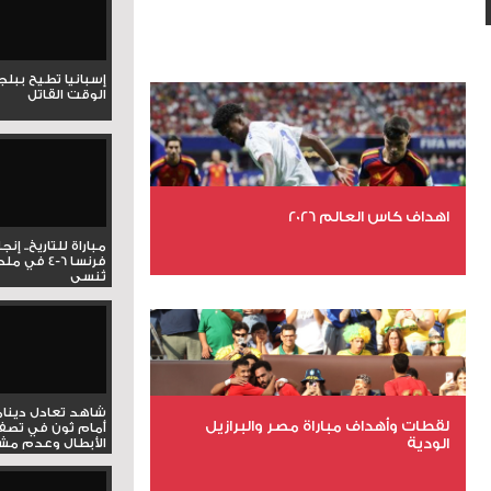
إسبانيا تطيح ببل
الوقت القاتل
اهداف كاس العالم 2026
مباراة للتاريخ.. إنج
فرنسا 6-4 ف
تُنسى
عدد الملفات 27
عدد المشاهدات 2023
شاهد تعادل دينام
لقطات وأهداف مباراة مصر والبرازيل
أمام ثون في تصف
الودية
الأبطال وعدم مشار