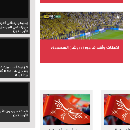
عدد الملفات 6
عدد المشاهدات 16166
إمبولو يتلقى أغر
حمراء في المونديا
الأرجنتين
لقطات وأهداف دوري روشن السعودي
عدد الملفات 5
لا يتوقف.. حمزة ع
يسجل هدفه الثان
عدد المشاهدات 3205
برشلونة
هدف جوردون الأو
الأرجنتين