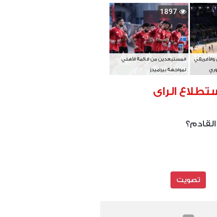
بطل آسيا
1897
 والأفريقي
المستبعدين من قائمة الأهلي
وري
لمواجهة بيراميدز
تطلاع الراى
القادم؟
تصويت