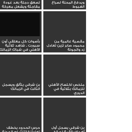
ويدفع المحلة لصراع
تصعق دجلة بعد عودة
الهبوط
مفاجئة ويشعل معركة
البقاء
مقصية عالمية من
بأصوات كل معلقي أون
محمود صابر تزين تعادل
سبورت .. شاهد ثلاثية
زد والجونة
الأهلي في شباك الزمالك
ملخص اكتساح الأهلي
بن شرقي يتألق ويسجل
للزمالك بثلاثية في
الثالث في الزمالك
الدوري
بن شرقي يسجل أول
حرس الحدود يخطف
أهداف القمة لصالح
تعادلًا قاتلًا أمام الجونة