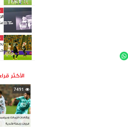
خ
ال
عل
خ
حس
WhatsApp
Twit
الأكثر قراء
7491
إيقافات الزمالك وبيرامي
قرارات رابطة الأندية