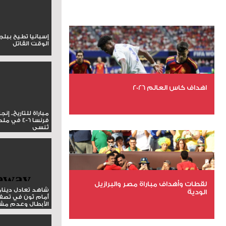
إسبانيا تطيح ببل
الوقت القاتل
اهداف كاس العالم 2026
مباراة للتاريخ.. إنج
عدد الملفات 27
فرنسا 6-4 ف
تُنسى
عدد المشاهدات 2009
لقطات وأهداف مباراة مصر والبرازيل
شاهد تعادل دينام
الودية
أمام ثون في تصف
الأبطال وعدم مشار
عدد الملفات 6