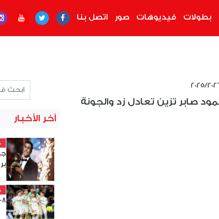
بطولات
فيديوهات
صور
اتصل بنا
ود صابر تزين تعادل زد والجونة
آخر الأخبار
خ
جد
بر
خ
8-8-2026 والقنوات الناقلة