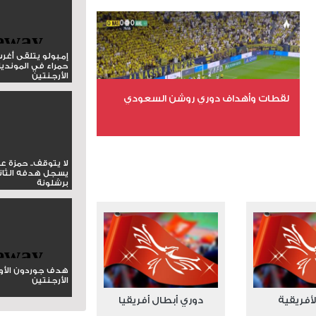
عدد المشاهدات 15982
إمبولو يتلقى أغر
حمراء في المونديا
الأرجنتين
لقطات وأهداف دوري روشن السعودي
عدد الملفات 5
عدد المشاهدات 3203
لا يتوقف.. حمزة ع
يسجل هدفه الثان
برشلونة
هدف جوردون الأو
الأرجنتين
لأفريقية
دوري أبطال أفريقيا