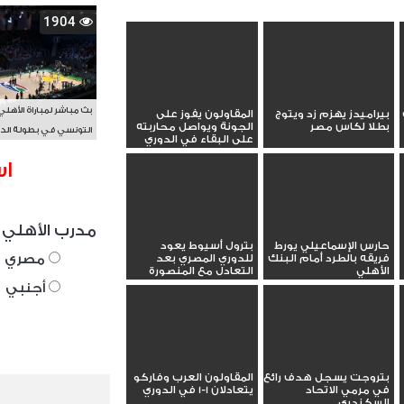
1904
بث مباشر لمباراة الأهلي
بيراميدز يهزم زد ويتوج
المقاولون يفوز على
بطلا لكاس مصر
الجونة ويواصل محاربته
التونسي في بطولة الد
على البقاء في الدوري
الأفريقي BAL
اس
مدرب الأهلي 
حارس الإسماعيلي يورط
بترول أسيوط يعود
مصري
فريقه بالطرد أمام البنك
للدوري المصري بعد
الأهلي
التعادل مع المنصورة
أجنبي
بتروجت يسجل هدف رائع
المقاولون العرب وفاركو
في مرمي الاتحاد
يتعادلان 1-1 في الدوري
السكندري