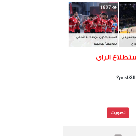
بطل آسيا
1897
 والأفريقي
المستبعدين من قائمة الأهلي
وري
لمواجهة بيراميدز
تطلاع الراى
القادم؟
تصويت