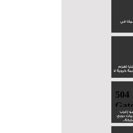
جيكا في
لترا تهزم
ي ملحمة كروية لا
و زغرب
يات دوري
كة...