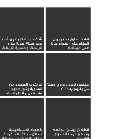
انهيار طارق يحيى من
شاهد رد فعل عمرو أديب
البكاء على الهواء حزنا
بعد ضياع ضربة جزاء
على الزمالك
الزمالك وخسارة الزمالك
ملخص تعادل وادي دجلة
زد يقرب الحدود من
مع بتروجيت 2-2
الهاوية بفوز جديد
بهدفين مقابل هدف
الطلائع يؤمن موقفه
كهرباء الاسماعيلية
ويدفع المحلة لصراع
تصعق دجلة بعد عودة
الهبوط
مفاجئة ويشعل معركة