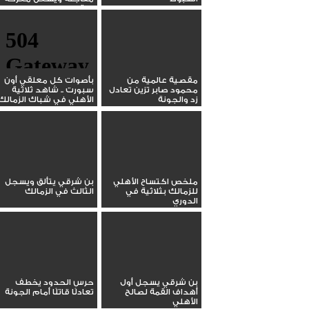
البقاء
مقصية عالمية من
بأصوات كل معلقي أون
محمود صابر تزين تعادل
سبورت .. شاهد ثلاثية
زد والجونة
الأهلي في شباك الزمالك
ملخص اكتساح الأهلي
بن شرقي يتألق ويسجل
للزمالك بثلاثية في
الثالث في الزمالك
الدوري
بن شرقي يسجل أول
حرس الحدود يخطف
أهداف القمة لصالح
تعادلًا قاتلًا أمام الجونة
الأهلي