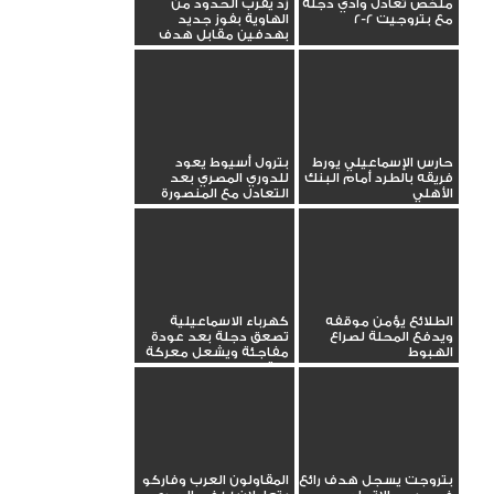
ملخص تعادل وادي دجلة
زد يقرب الحدود من
مع بتروجيت 2-2
الهاوية بفوز جديد
بهدفين مقابل هدف
حارس الإسماعيلي يورط
بترول أسيوط يعود
فريقه بالطرد أمام البنك
للدوري المصري بعد
الأهلي
التعادل مع المنصورة
الطلائع يؤمن موقفه
كهرباء الاسماعيلية
ويدفع المحلة لصراع
تصعق دجلة بعد عودة
الهبوط
مفاجئة ويشعل معركة
البقاء
بتروجت يسجل هدف رائع
المقاولون العرب وفاركو