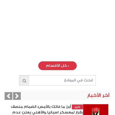
»
كل الأقسام
آخر الأخبار
vious
Next
أبرز ما فاتك بالأمس: انضمام منصف
خبر
بقرار لمعسكر اسبانيا..والأهلي يعلن عدم