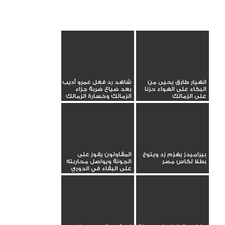
انهيار طارق يحيى من
شاهد رد فعل عمرو أديب
البكاء على الهواء حزنا
بعد ضياع ضربة جزاء
على الزمالك
الزمالك وخسارة الزمالك
بيراميدز يهزم زد ويتوج
المقاولون يفوز على
بطلا لكاس مصر
الجونة ويواصل محاربته
على البقاء في الدوري