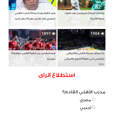
إيقافات الزمالك وبيراميدز بعد قرارات
وليد الفراج يوجه رسالة شكر لـ الأهلي
رابطة الأندية
المصري بعد تعديل تهنئة بطل آسيا
1897
1904
بث مباشر لمباراة الأهلي والأفريقي
المستبعدين من قائمة الأهلي لمواجهة
التونسي في بطولة الدوري الأفريقي
بيراميدز
BAL
استطلاع الراى
مدرب الأهلي القادم؟
مصري
أجنبي