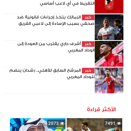
التفريط في أي لاعب أساسي
الزمالك يتخذ إجراءات قانونية ضد
خبر
صحفي بسبب الإساءة إلى لاعبي الفريق
أشرف داري يقترب من العودة إلى
خبر
الوداد المغربي
المرشح السابق للأهلي.. رشدان ينضم
خبر
للوداد المغربي
الأكثر قراءة
2073
7491