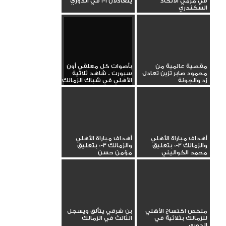
في مرمي الاتحاد
يتعادلان 1-1 في الدوري
السكندري
مقصية عالمية من
بأصوات كل معلقي أون
محمود صابر تزين تعادل
سبورت .. شاهد ثلاثية
زد والجونة
الأهلي في شباك الزمالك
أهداف مباراة الأهلي
أهداف مباراة الأهلي
والزمالك 3-0 بتعليق
والزمالك 3-0 بتعليق
محمد الكواليني
مؤمن حسن
ملخص اكتساح الأهلي
بن شرقي يتألق ويسجل
للزمالك بثلاثية في
الثالث في الزمالك
الدوري