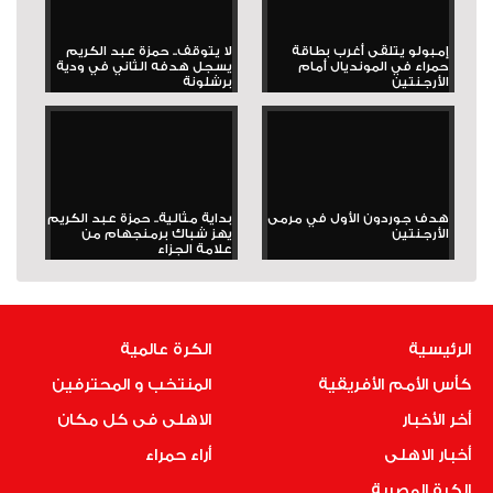
إمبولو يتلقى أغرب بطاقة
لا يتوقف.. حمزة عبد الكريم
حمراء في المونديال أمام
يسجل هدفه الثاني في ودية
الأرجنتين
برشلونة
هدف جوردون الأول في مرمى
بداية مثالية.. حمزة عبد الكريم
الأرجنتين
يهز شباك برمنجهام من
علامة الجزاء
الرئيسية
الكرة عالمية
كأس الأمم الأفريقية
المنتخب و المحترفين
أخر الأخبار
الاهلى فى كل مكان
أخبار الاهلى
أراء حمراء
الكرة المصرية