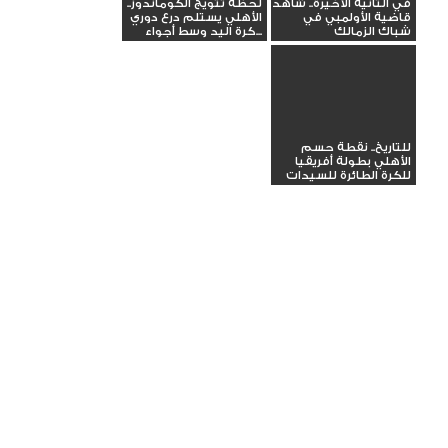
في الثانية الأخيرة.. شاهد
لحظة تتويج الكوماندوز..
قاضية الأولمبي في
الأهلي يستلم درع دوري
شباك الزمالك
كرة اليد وسط أجواء...
للتاريخ.. نقطة حسم
الأهلي بطولة أفريقيا
للكرة الطائرة للسيدات