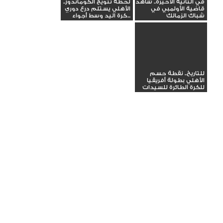
في الثانية الأخيرة.. شاهد
لحظة تتويج الكوماندوز..
قاضية الأولمبي في
الأهلي يستلم درع دوري
شباك الزمالك
كرة اليد وسط أجواء...
للتاريخ.. نقطة حسم
الأهلي بطولة أفريقيا
للكرة الطائرة للسيدات