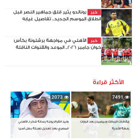
رونالدو يثير قلق جماهير النصر قبل
خبر
انطلاق الموسم الجديد.. تفاصيل غيابه
الأهلي في مواجهة برشلونة بكأس
خبر
خوان جامبر 2026.. الموعد والقنوات الناقلة
الأكثر قراءة
2073
7491
إيقافات الزمالك وبيراميدز بعد قرارات
وليد الفراج يوجه رسالة شكر لـ الأهلي
رابطة الأندية
المصري بعد تعديل تهنئة بطل آسيا