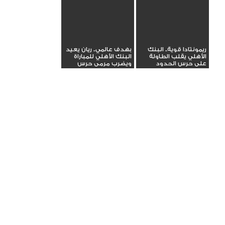
ريمونتادا قوية.. البنك
بهدف عالمي.. ريان يعيد
الأهلي يقلب الطاولة
البنك الأهلي للمباراة
على حرس الحدود
ويضرب مرمى حرس
الحدود