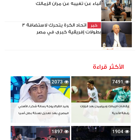
أنباء عن تغيبه عن مران الزمالك
اتحاد الكرة يتحرك لاستضافة 3
خبر
بطولات إفريقية كبرى في مصر
الأكثر قراءة
2073
7491
إيقافات الزمالك وبيراميدز بعد قرارات
وليد الفراج يوجه رسالة شكر لـ الأهلي
رابطة الأندية
المصري بعد تعديل تهنئة بطل آسيا
1897
1904