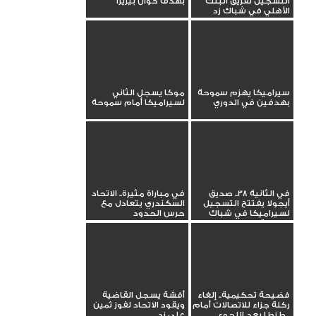
التسجيل لفريق البنك
بهدف خوان بيزيرا
الأهلي في شباك زد
سيراميكا يهزم سموحة
موكا يسجل الثاني
بهدفين في الدوري
لسيراميكا أمام سموحة
في الثانية 38.. صديق
في مباراة مثيرة.. الاتحاد
أيجولا يفتتح التسجيل
السكندري يتعادل مع
لسيراميكا في شباك
حرس الحدود
سموحة
فضيحة تحكيمية.. إلغاء
أفشة يسجل القاضية
ركلة جزاء للاتصالات أمام
ويقود الاتحاد لفوز ثمين
طنطا بعد اللجوء...
على زد