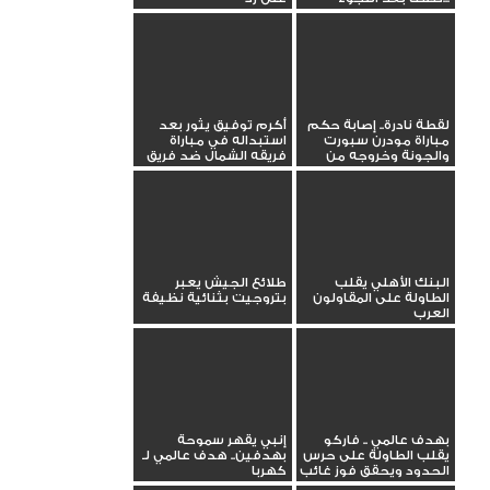
لقطة نادرة.. إصابة حكم
أكرم توفيق يثور بعد
مباراة مودرن سبورت
استبداله في مباراة
والجونة وخروجه من
فريقه الشمال ضد فريق
الملعب
قطر
البنك الأهلي يقلب
طلائع الجيش يعبر
الطاولة على المقاولون
بتروجيت بثنائية نظيفة
العرب
بهدف عالمي .. فاركو
إنبي يقهر سموحة
يقلب الطاولة على حرس
بهدفين.. هدف عالمي لـ
الحدود ويحقق فوز غائب
كهربا
من...