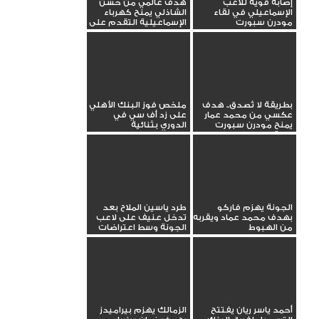
إصابة قوية للاعب
هدف عالمي من حسن
الإسماعيلي في لقاء
الشاذلي يمنح كهرباء
مودرن سبورت
الإسماعيلية التقدم على
طلائع...
بطريقة لا تُصدق.. هدف
ملخص فوز البنك الأهلي
عكسي من محمد عمار
على زد أف سي في
يمنح مودرن سبورت
الدوري بثنائية
التقدم في...
الجونة يهزم فاركو
طرد ياسين الملاح بعد
بهدف محمد عماد ويقربه
تدخل عنيف على لاعب
من الهبوط
الجونة وسط اعتراضات
لاعبي...
أحمد ياسر ريان يفتتح
الزمالك يهزم بيراميدز