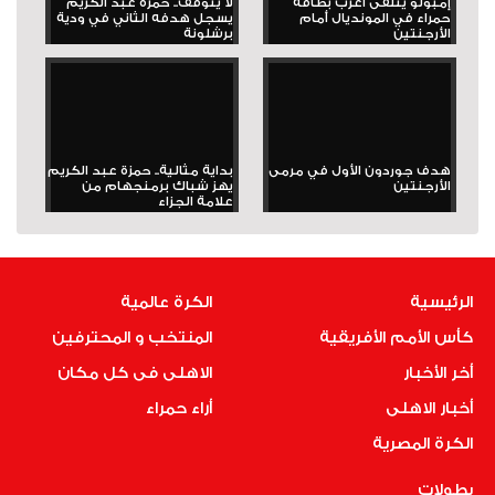
إمبولو يتلقى أغرب بطاقة
لا يتوقف.. حمزة عبد الكريم
حمراء في المونديال أمام
يسجل هدفه الثاني في ودية
الأرجنتين
برشلونة
هدف جوردون الأول في مرمى
بداية مثالية.. حمزة عبد الكريم
الأرجنتين
يهز شباك برمنجهام من
علامة الجزاء
الرئيسية
الكرة عالمية
كأس الأمم الأفريقية
المنتخب و المحترفين
أخر الأخبار
الاهلى فى كل مكان
أخبار الاهلى
أراء حمراء
الكرة المصرية
بطولات