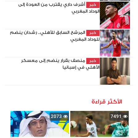
أشرف داري يقترب من العودة إلى
خبر
الوداد المغربي
المرشح السابق للأهلي.. رشدان ينضم
خبر
للوداد المغربي
منصف بقرار ينضم إلى معسكر
خبر
الأهلي في إسبانيا
الأكثر قراءة
2073
7491