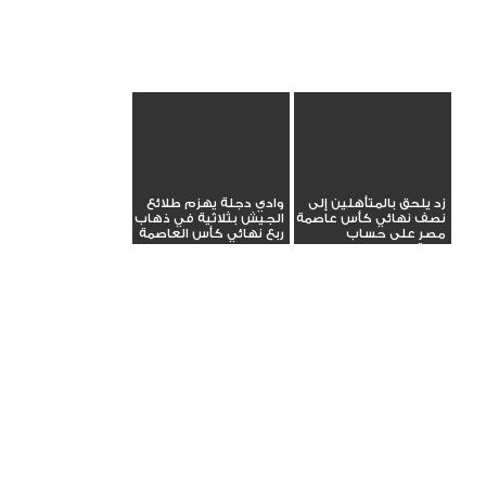
زد يلحق بالمتأهلين إلى
وادي دجلة يهزم طلائع
نصف نهائي كأس عاصمة
الجيش بثلاثية في ذهاب
مصر على حساب
ربع نهائي كأس العاصمة
المقاولون...