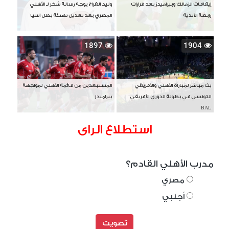
إيقافات الزمالك وبيراميدز بعد قرارات
وليد الفراج يوجه رسالة شكر لـ الأهلي
رابطة الأندية
المصري بعد تعديل تهنئة بطل آسيا
1897
1904
بث مباشر لمباراة الأهلي والأفريقي
المستبعدين من قائمة الأهلي لمواجهة
التونسي في بطولة الدوري الأفريقي
بيراميدز
BAL
استطلاع الراى
مدرب الأهلي القادم؟
مصري
أجنبي
تصويت