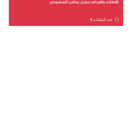
لقطات وأهداف دوري روشن السعودي
عدد الملفات 5
عدد المشاهدات 3215