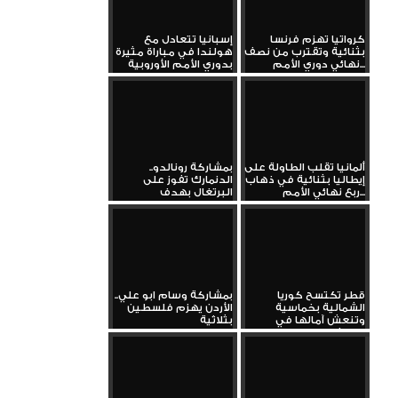
كرواتيا تهزم فرنسا
إسبانيا تتعادل مع
بثنائية وتقترب من نصف
هولندا في مباراة مثيرة
نهائي دوري الأمم...
بدوري الأمم الأوروبية
ألمانيا تقلب الطاولة على
بمشاركة رونالدو..
إيطاليا بثنائية في ذهاب
الدنمارك تفوز على
ربع نهائي الأمم...
البرتغال بهدف
قطر تكتسح كوريا
بمشاركة وسام ابو علي..
الشمالية بخماسية
الأردن يهزم فلسطين
وتنعش آمالها في
بثلاثية
التصفيات