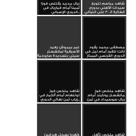
شاهد مراسم تتويج
ريال مدريد يقتنص فوزا
سيدات الأهلي بدوري
ثمينا أمام فياريال في
الطائرة الـ 30 على التوالي
الدوري الإسباني...
مصطفى محمد يقود
عمر مرموش يعيد
نانت للفوز أمام ليل في
الأسبقية لمانشستر
الدوري الفرنسي الممتاز
سيتي بتسديدة صاروخية
شاهد ملخص فوز
شاهد ملخص فوز
مانشستر يونايتد أمام
توتنهام أمام ألكمار في
ريال سوسيداد في ثمن
إياب ثمن نهائي الدوري...
نهائي...
شاهد ملخص تأهل
كهربا يسجل هدفين