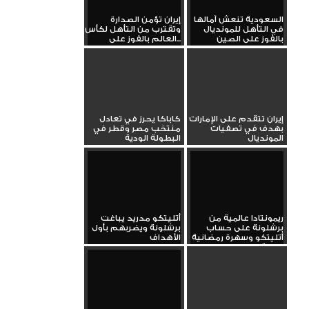
السعودية تنعش آمالها
إيران تؤمن الصدارة
في التأهل للمونديال
وتقترب من التأهل لكأس
بالفوز على الصين
العالم بالفوز على...
إيران تتقدم على الإمارات
كاباكا يحرز في تعادل
بهدف في تصفيات
منتخب مصر وقطر في
المونديال
البطولة الودية
ريمونتادا عالمية من
أتليتكو مدريد يباغت
برشلونة على حساب
برشلونة ويضربهم بأول
أتليتكو وسهرة رمضانية
الأهداف
دسمة