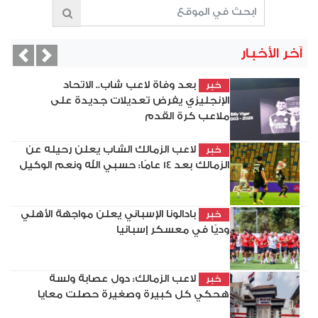
آخر الأخبار
vious
Next
بعد وفاة لاعب شاب.. الاتحاد
خبر
الإنجليزي يفرض تعديلات جديدة على
ملاعب كرة القدم
لاعب الزمالك الشاب يعلن رحيله عن
خبر
الزمالك بعد 14 عامًا: حسبي الله ونعم الوكيل
بادالونا الإسباني يعلن مواجهة الأهلي
خبر
وديًا في معسكر إسبانيا
لاعب الزمالك: دول عصابة ولسة
خبر
هحكي كل كبيرة وصغيرة حصلت معايا