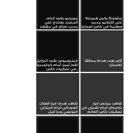
برشلونة يكمل هيمنته
مورينيو يعود لايام
علي اتلتكيو مدريد
الجنون.. يعتدي علي
ويهزمه في كاس اسبانيا
مدرب سراي في مشهد
ليضرب...
كارثي
أزارو يهدر هدفا محققا
فينيسيوس يقود البرازيل
لعجمان
لفوز ثمين أمام كولومبيا
في تصفيات كأس...
شاهد ملخص فوز
شاهد هدف فوز الهلال
باراجواي أمام تشيلي في
السوداني أمام البنزرتي
تصفيات كأس العالم
التونسي وديا قبل
مواجهة...