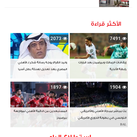
الأكثر قراءة
2073
7491
إيقافات الزمالك وبيراميدز بعد قرارات
وليد الفراج يوجه رسالة شكر لـ الأهلي
رابطة الأندية
المصري بعد تعديل تهنئة بطل آسيا
1897
1904
بث مباشر لمباراة الأهلي والأفريقي
المستبعدين من قائمة الأهلي لمواجهة
التونسي في بطولة الدوري الأفريقي
بيراميدز
BAL