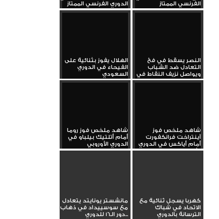
الفرنسي الممتاز
الدوري الفرنسي الممتاز
النصر يسقط في فخ
الهلال يفوز بثنائية على
التعادل ضد الشباب
الفيحاء في الدوري
ويواصل نزيف النقاط في
السعودي
الدوري
شاهد ملخص فوز
شاهد ملخص فوز روما
آينتراخت فرانكفورت
أمام أتلتيك بيلباو في
أمام أياكس في الدوري
الدوري الأوروبي
الأوروبي
كهربا يسجل ثنائية مع
مانشستر يونايتد يتعادل
الاتحاد في شباك
مع سوسييداد في ذهاب
الترسانة بالدوري
دور الـ16 للدوري...