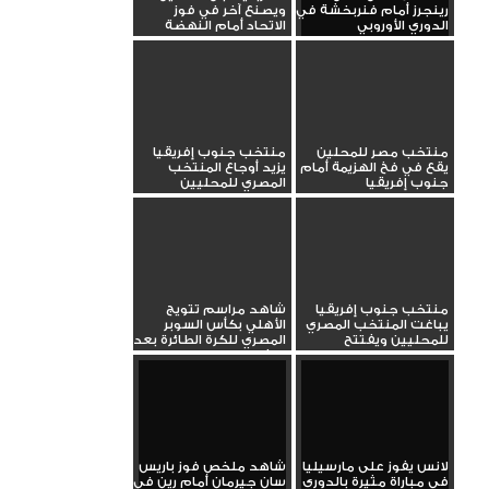
رينجرز أمام فنربخشة في
ويصنع آخر في فوز
الدوري الأوروبي
الاتحاد أمام النهضة
بالدوري...
منتخب مصر للمحلين
منتخب جنوب إفريقيا
يقع في فخ الهزيمة أمام
يزيد أوجاع المنتخب
جنوب إفريقيا
المصري للمحليين
ويسجل الهدف...
منتخب جنوب إفريقيا
شاهد مراسم تتويج
يباغت المنتخب المصري
الأهلي بكأس السوبر
للمحليين ويفتتح
المصري للكرة الطائرة بعد
التسجيل
الفوز...
لانس يفوز على مارسيليا
شاهد ملخص فوز باريس
في مباراة مثيرة بالدوري
سان جيرمان أمام رين في