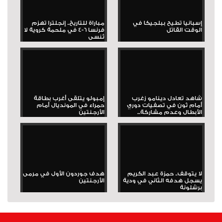
إسبانيا تطيح ببلجيكا في
مباراة للتاريخ.. إنجلترا تهزم
الوقت القاتل
فرنسا 6-4 في ملحمة كروية لا
تُنسى
شاهد تعادل دينامو زغرب
إمبولو يتلقى أغرب بطاقة
أمام ثون في تصفيات دوري
حمراء في المونديال أمام
الأبطال وعدم مشاركة...
الأرجنتين
لا يتوقف.. حمزة عبد الكريم
هدف جوردون الأول في مرمى
يسجل هدفه الثاني في ودية
الأرجنتين
برشلونة