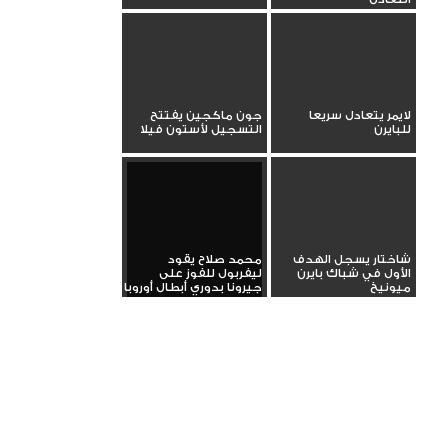
لايمر يتعادل سريعا
جون ماكجين يفتتح
للبايرن
التسجيل لأستون فيلا
شاختار يسجل الهدف
محمد صلاح يقود
الأول في شباك بايرن
ليفربول للفوز على
ميونيخ
جيرونا بدوري أبطال أوروبا