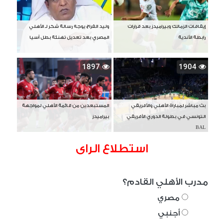
إيقافات الزمالك وبيراميدز بعد قرارات
وليد الفراج يوجه رسالة شكر لـ الأهلي
رابطة الأندية
المصري بعد تعديل تهنئة بطل آسيا
1897
1904
بث مباشر لمباراة الأهلي والأفريقي
المستبعدين من قائمة الأهلي لمواجهة
التونسي في بطولة الدوري الأفريقي
بيراميدز
BAL
استطلاع الراى
مدرب الأهلي القادم؟
مصري
أجنبي