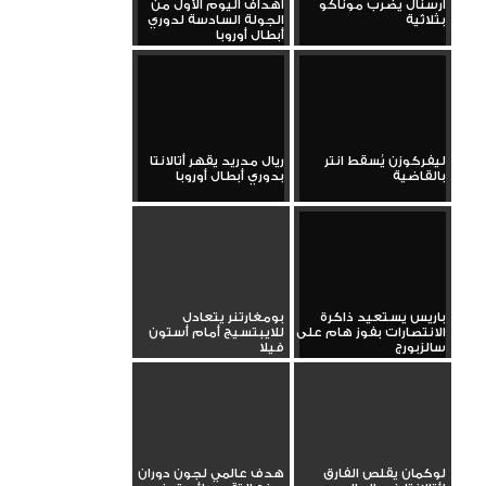
أرسنال يضرب موناكو
أهداف اليوم الأول من
بثلاثية
الجولة السادسة لدوري
أبطال أوروبا
ليفركوزن يُسقط انتر
ريال مدريد يقهر أتالانتا
بالقاضية
بدوري أبطال أوروبا
باريس يستعيد ذاكرة
بومغارتنر يتعادل
الانتصارات بفوز هام على
للايبتسيج أمام أستون
سالزبورج
فيلا
لوكمان يقلص الفارق
هدف عالمي لجون دوران