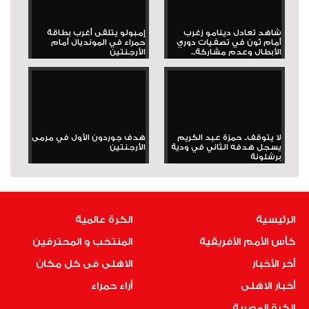
شاهد تعادل دينامو زغرب
إمبولو يتلقى أغرب بطاقة
أمام ثون في تصفيات دوري
حمراء في المونديال أمام
الأبطال وعدم مشاركة...
الأرجنتين
لا يتوقف.. حمزة عبد الكريم
هدف جوردون الأول في مرمى
يسجل هدفه الثاني في ودية
الأرجنتين
برشلونة
الرئيسية
الكرة عالمية
كأس الأمم الأفريقية
المنتخب و المحترفين
أخر الأخبار
الاهلى فى كل مكان
أخبار الاهلى
أراء حمراء
الكرة المصرية