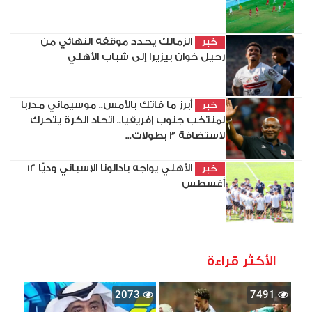
الزمالك يحدد موقفه النهائي من
خبر
رحيل خوان بيزيرا إلى شباب الأهلي
أبرز ما فاتك بالأمس.. موسيماني مدربا
خبر
لمنتخب جنوب إفريقيا.. اتحاد الكرة يتحرك
لاستضافة 3 بطولات...
الأهلي يواجه بادالونا الإسباني وديًّا 12
خبر
أغسطس
الأكثر قراءة
2073
7491