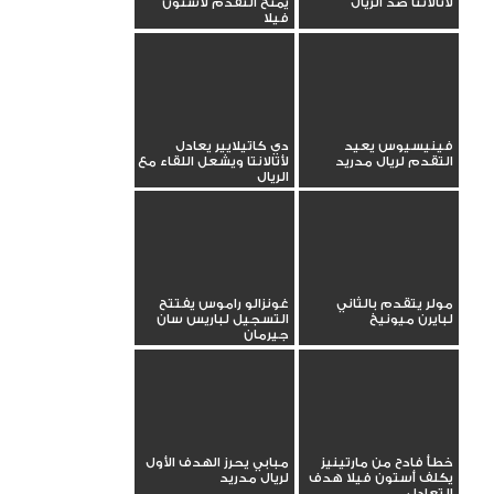
لأتالانتا ضد الريال
يمنح التقدم لأستون
فيلا
فينيسيوس يعيد
دي كاتيلايير يعادل
التقدم لريال مدريد
لأتالانتا ويشعل اللقاء مع
الريال
مولر يتقدم بالثاني
غونزالو راموس يفتتح
لبايرن ميونيخ
التسجيل لباريس سان
جيرمان
خطأ فادح من مارتينيز
مبابي يحرز الهدف الأول
يكلف أستون فيلا هدف
لريال مدريد
التعادل