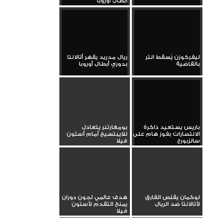
أبطال أوروبا
ليفركوزن يُسقط انتر
ريال مدريد يقهر أتالانتا
بالقاضية
بدوري أبطال أوروبا
باريس يستعيد ذاكرة
بومغارتنر يتعادل
الانتصارات بفوز هام على
للايبتسيج أمام أستون
سالزبورج
فيلا
لوكمان يقلص الفارق
هدف عالمي لجون دوران
لأتالانتا ضد الريال
يمنح التقدم لأستون
فيلا