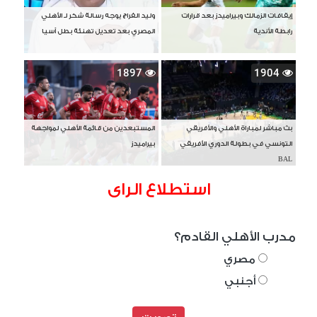
إيقافات الزمالك وبيراميدز بعد قرارات
وليد الفراج يوجه رسالة شكر لـ الأهلي
رابطة الأندية
المصري بعد تعديل تهنئة بطل آسيا
1897
1904
بث مباشر لمباراة الأهلي والأفريقي
المستبعدين من قائمة الأهلي لمواجهة
التونسي في بطولة الدوري الأفريقي
بيراميدز
BAL
استطلاع الراى
مدرب الأهلي القادم؟
مصري
أجنبي