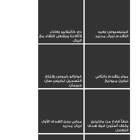
فينيسيوس يعيد
دي كاتيلايير يعادل
التقدم لريال مدريد
لأتالانتا ويشعل اللقاء مع
الريال
مولر يتقدم بالثاني
غونزالو راموس يفتتح
لبايرن ميونيخ
التسجيل لباريس سان
جيرمان
خطأ فادح من مارتينيز
مبابي يحرز الهدف الأول
يكلف أستون فيلا هدف
لريال مدريد
التعادل