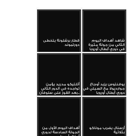
شاهد أهداف اليوم
قطار برشلونة يتخطى
الثاني من جولة مثيرة
دورتموند
في دوري أبطال أوروبا
يوفنتوس يزيد أوجاع
أتلتيكو مدريد يؤمن
جوارديولا مع السيتي في
تواجده في الدور الثاني
دوري أبطال أوروبا
بعد الفوز على سلوفان...
أرسنال يضرب موناكو
أهداف اليوم الأول من
بثلاثية
الجولة السادسة لدوري