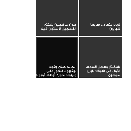
لايمر يتعادل سريعا
جون ماكجين يفتتح
للبايرن
التسجيل لأستون فيلا
شاختار يسجل الهدف
محمد صلاح يقود
الأول في شباك بايرن
ليفربول للفوز على
ميونيخ
جيرونا بدوري أبطال أوروبا