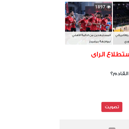
بطل آسيا
1897
 والأفريقي
المستبعدين من قائمة الأهلي
وري
لمواجهة بيراميدز
تطلاع الراى
القادم؟
تصويت