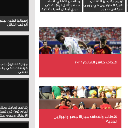
تريزيجيه يحرز التعادل
منافس الأهلي: اتحاد
لفريقه طرابزون في مرمى
جده يتأهل لربع نهائي
سيفاس سبور
دوري أبطال آسيا بثنائية...
إسبانيا تطيح ببل
الوقت القاتل
اهداف كاس العالم 2026
مباراة للتاريخ.. إنج
فرنسا 6-4 ف
تُنسى
عدد الملفات 27
عدد المشاهدات 1975
شاهد تعادل دينام
أمام ثون في تصف
الأبطال وعدم مشار
لقطات وأهداف مباراة مصر والبرازيل
الودية