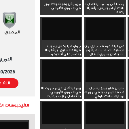
مصطفى محمد يتعادل لـ
مرموش يهز شباك نوير
نانت أمام باريس برأسية
في الدوري الألماني
رائعة
المصري
في ليلة عودة حجازي من
جواو فيليكس يضرب
الإصابة.. اتحاد جده يهزم
فريقه السابق.. برشلونة
سباهان بدوري أبطال...
ينتصر على أتلتيكو
الدوري العا
ويكرس...
5/20/2026 التوقيت 
التفا
حارس هامبورج يسجل
روما يتأهل عن مجموعته
هدفا كوميديا في مرماه
في الدوري الأوروبي
بمباراة سانت باولي
بالتعادل مع سيرفيت
الفيديوهات ال