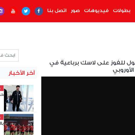
بطولات
فيديوهات
صور
اتصل بنا
بول للفوز على لاسك برباعية في
الأوروبي
آخر الأخبار
خ
حق
خ
با