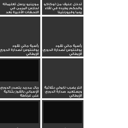
تدخل عنيف من لوكاكو
مورينيو يرسل تعليماته
والحكم يطرده في لقاء
لحارس المرمى في
روما وفيورنتينا
اللحظات الأخيرة بعد
طرد...
رأسية جاتي تقود
رأسية جاتي تقود
يوفنتوس لصدارة الدوري
يوفنتوس لصدارة الدوري
الإيطالي
الإيطالي
انتر يضرب نابولي بثلاثية
ريال مدريد يتصدر الدوري
ويستعيد صدارة الدوري
الإسباني بالفوز بثنائية
الإيطالي
على غرناطة