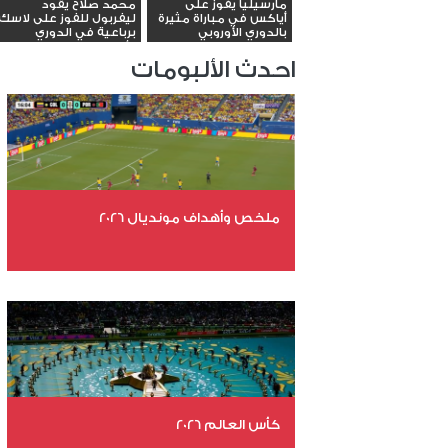
مارسيليا يفوز على
محمد صلاح يقود
أياكس في مباراة مثيرة
ليفربول للفوز على لاسك
بالدوري الأوروبي
برباعية في الدوري
الأوروبي
احدث الألبومات
ملخص وأهداف مونديال 2026
عدد الملفات 29
عدد المشاهدات 4662
كأس العالم 2026