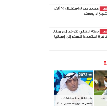
محمد صلاح: استقبال 25 ألف
بر
جع لا يوصف
بعثة الأهلي تتوافد إلى مطار
بر
قاهرة استعدادًا للسفر إلى إسبانيا
ة
2073
دز بعد
وليد الفراج يوجه رسالة شكر لـ
الأهلي المصري بعد تعديل تهنئة