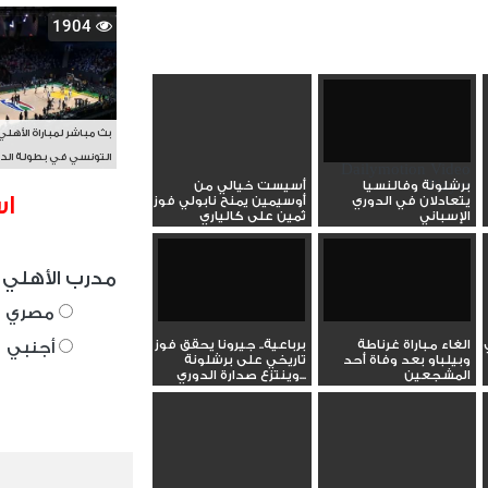
1904
بث مباشر لمباراة الأهلي
التونسي في بطولة الد
Dailymotion Video
الأفريقي BAL
Player
برشلونة وفالنسيا
أسيست خيالي من
اس
يتعادلان في الدوري
أوسيمين يمنح نابولي فوز
الإسباني
ثمين على كالياري
مدرب الأهلي 
مصري
الغاء مباراة غرناطة
برباعية.. جيرونا يحقق فوز
أجنبي
وبيلباو بعد وفاة أحد
تاريخي على برشلونة
المشجعين
وينتزع صدارة الدوري...