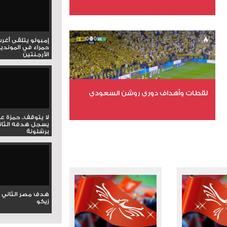
عدد الملفات 6
عدد المشاهدات 15576
إمبولو يتلقى أغر
حمراء في المونديا
الأرجنتين
لقطات وأهداف دوري روشن السعودي
لا يتوقف.. حمزة ع
عدد الملفات 5
يسجل هدفه الثان
برشلونة
عدد المشاهدات 3175
هدف مصر الثاني 
زيكو