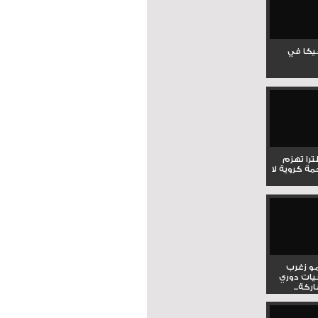
جيكا في
لترا تهزم
ي ملحمة كروية لا
و زغرب
يات دوري
كة...