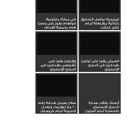
Dailymotion Video
Dailymotion Video
Player
Player
تريزيجيه يواصل التحليق
في مباراة مارثونية..
بثنائية مشتعله أمام
فولهام يفوز على وست
غازي عنتاب
هام بخمسة أهداف
السيتي يفوز على لوتون
إيفرتون يفوز على
بهدفين في الدوري
تشيلسي بهدفين في
الإنجليزي
الدوري الإنجليزي
أرسنال يفقد صدارة
صلاح يسجل هدفه رقم
الدوري الإنجليزي
200 مع ليفربول ويعدل
بالخسارة أمام أستون
النتيجة أمام كريستال
فيلا
بالاس
Facebook