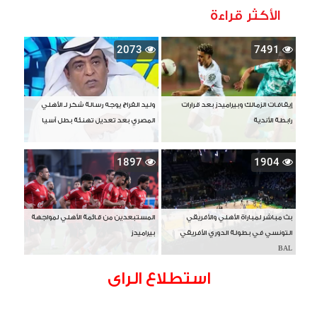
الأكثر قراءة
2073
7491
إيقافات الزمالك وبيراميدز بعد قرارات
وليد الفراج يوجه رسالة شكر لـ الأهلي
رابطة الأندية
المصري بعد تعديل تهنئة بطل آسيا
1897
1904
بث مباشر لمباراة الأهلي والأفريقي
المستبعدين من قائمة الأهلي لمواجهة
التونسي في بطولة الدوري الأفريقي
بيراميدز
BAL
استطلاع الراى