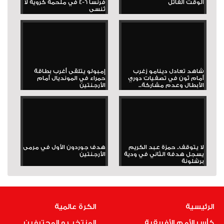
الوقت القاتل
فرنسا 6-4 في ملحمة كروية لا
تُنسى
شاهد تعادل دينامو زغرب
إمبولو يتلقى أغرب بطاقة
أمام ثون في تصفيات دوري
حمراء في المونديال أمام
الأبطال وعدم مشاركة...
الأرجنتين
لا يتوقف.. حمزة عبد الكريم
هدف جوردون الأول في مرمى
يسجل هدفه الثاني في ودية
الأرجنتين
برشلونة
الرئيسية
الكرة عالمية
كأس الأمم الأفريقية
المنتخب و المحترفين