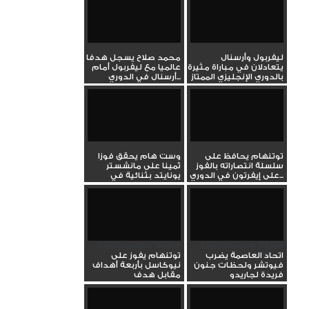
ليفربول وأرسنال
محمد صلاح يسجل هدفا
يتعادلان في مباراة مثيرة
عالميا مع ليفربول أمام
بالدوري الإنجليزي الممتاز
أرسنال في الدوري...
توتنهام يحافظ على
وست هام يحقق فوزا
سلسلة انتصاراته بالفوز
ثمينا على مانشستر
على إيفرتون في الدوري...
يونايتد بثنائية في
الدوري...
Dailymotion Video
Dailymotion Video
Player
Player
اتحاد العاصمة يضرب
توتنهام يفوز على
فيوتشر ولحظات جنون
نيوكاسل بأربعة أهداف
فريدة لجاريدو
مقابل هدف