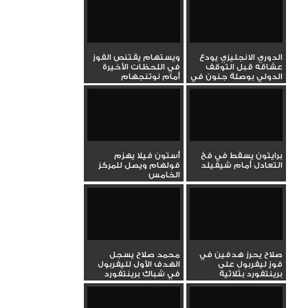
الدوري الانجليزي يودع
ويستهام يقتنص الفوز
عشاقه قبل التوقف
في اللحظات الأخيرة
الدولي بوصلة جنون في
أمام نوتنجهام
تعادل...
برايتون يسقط في فخ
أستون فيلا يهزم
التعادل أمام شيفيلد
فولهام ويصل للمركز
الخامس
صلاح يحرز هدفين في
محمد صلاح يسجل
فوز ليفربول على
الهدف الأول لليفربول
برينتفورد بثلاثية
في شباك برينتفورد