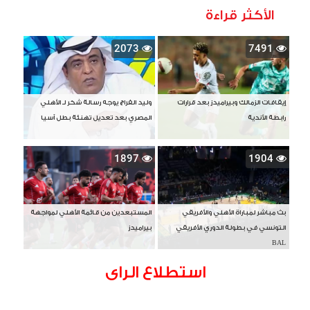
الأكثر قراءة
2073
7491
إيقافات الزمالك وبيراميدز بعد قرارات
وليد الفراج يوجه رسالة شكر لـ الأهلي
رابطة الأندية
المصري بعد تعديل تهنئة بطل آسيا
1897
1904
بث مباشر لمباراة الأهلي والأفريقي
المستبعدين من قائمة الأهلي لمواجهة
التونسي في بطولة الدوري الأفريقي
بيراميدز
BAL
استطلاع الراى