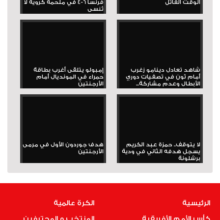
الوقت القاتل
فرنسا 6-4 في ملحمة كروية لا
تُنسى
شاهد تعادل دينامو زغرب
إمبولو يتلقى أغرب بطاقة
أمام ثون في تصفيات دوري
حمراء في المونديال أمام
الأبطال وعدم مشاركة...
الأرجنتين
لا يتوقف.. حمزة عبد الكريم
هدف جوردون الأول في مرمى
يسجل هدفه الثاني في ودية
الأرجنتين
برشلونة
الرئيسية
الكرة عالمية
كأس الأمم الأفريقية
المنتخب و المحترفين