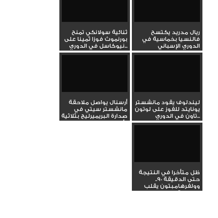
ريال مدريد يكتسح
ثنائية سولانكي تمنح
فالنسيا بخماسية في
بورنموث فوزا ثمينا على
الدوري الإسباني
نيوكاسل في الدوري...
ليندلوف يقود مانشستر
أرسنال يواصل ملاحقة
يونايتد للفوز على لوتون
مانشستر سيتي في
تاون في الدوري...
صدارة البريميرليج بثلاثية
أمام...
ظل متأخرا في النتيجة
حتى الدقيقة 90..
وولفرهامبتون يقلب
الطاولة...