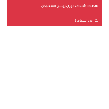
لقطات وأهداف دوري روشن السعودي
عدد الملفات 5
عدد المشاهدات 3175