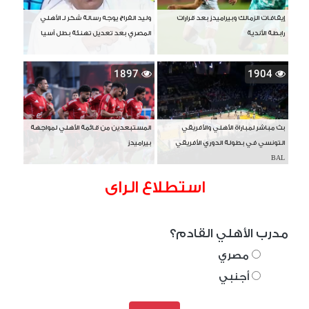
إيقافات الزمالك وبيراميدز بعد قرارات
وليد الفراج يوجه رسالة شكر لـ الأهلي
رابطة الأندية
المصري بعد تعديل تهنئة بطل آسيا
1897
1904
بث مباشر لمباراة الأهلي والأفريقي
المستبعدين من قائمة الأهلي لمواجهة
التونسي في بطولة الدوري الأفريقي
بيراميدز
BAL
استطلاع الراى
مدرب الأهلي القادم؟
مصري
أجنبي