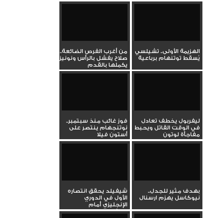
الهزيمة الأولى.. تشيلسي
من أغرب الفرص الضائعة..
يُسقط توتنهام برباعية
صلاح يفشل بالرأس ونونيز
يكملها بالقدم
ليفربول يخطف تعادل
فوز غائب منذ سبتمبر..
في الوقت القاتل ويحبط
نوتنجهام ينتصر على
مفاجأة لوتون
أستون فيلا
بهدف مثير للجدل..
شيفيلد يحقق انتصاره
نيوكاسل يهزم ارسنال
الأول في الدوري
الإنجليزي أمام
وولفرهامبتون