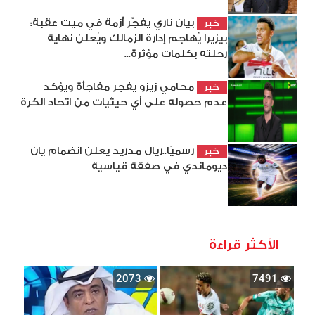
بيان ناري يفجّر أزمة في ميت عقبة:
خبر
بيزيرا يُهاجم إدارة الزمالك ويُعلن نهاية
رحلته بكلمات مؤثرة...
محامي زيزو يفجر مفاجأة ويؤكد
خبر
عدم حصوله على أي حيثيات من اتحاد الكرة
رسميًا..ريال مدريد يعلن انضمام يان
خبر
ديوماندي في صفقة قياسية
الأكثر قراءة
2073
7491