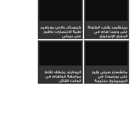
Dailymotion Video
Dailymotion Video
Player
Playe
برينتفورد يقلب الطاولة
كريستال بالاس يستعيد
على وست هام في
نغمة الانتصارات بالفوز
الدوري الإنجليزي
على بيرنلي
Dailymotion Video
Player
مانشستر سيتي يفوز
اليونايتد يخطف نقاط
على بورنموث في
مواجهة فولهام في
البريميرليج «بنتيجة
الوقت القاتل
الأهلاوية...