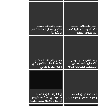
مصر والجزائر.. محمد
مصر والجزائر.. حمدي
الشناوي ينقذ المنتخب
فتحي يضع الفراعنة في
من هدف محقق
المقدمة
مصطفي محمد يعيد
مصر والجزائر.. الحكم
للأذهان أشهر فرص
يشهر الكارت الأحمر في
المنتخب الضائعة امام
وجه محمد هاني
المغرب في...
العارضة تمنع هدف
إيطاليا تحقق انتصارا
محمد صلاح أمام الجزائر
كبيرا في تصفيات أمم
أوروبا برباعية أمام مالطا