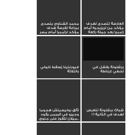
العارضة تتصدى لهدف
محمد الشناوي يتصدى
مؤكد من تريزيجيه أمام
ببراعة لفرصة هدف
زامبيا بعد جملة رائعة
مؤكد لزامبيا أمام مصر
برشلونة يفشل في
فيورنتينا يُسقط نابولي
تخطي غرناطة
بالثلاثة
شباك برشلونة تتعرض
تألق بوليسيتش هجوما
لهدف في الثانية 16
وجيرو في المرمى يقود
ميلان للفوز على جنوى...