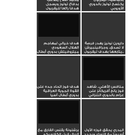
يكتسح تولوز بالدوري
بدفاع تولوز ويسجل
الأوروبي
هدفا رائعا لليفربول
بالدوري...
داروين نونيز يهدر فرصة
هدف خيالي لمهاجم
لا تصدق.. وجرافينبيرش
الهلال السعودي
يتابعها بهدف ليفربول...
ميتروفيتش بدوري أبطال
آسيا
منافس الأهلي.. شاهد
هدف فوز اتحاد جده على
فوز يانج أفريكانز على
القوة الجوية العراقية
عزام بالدوري التنزاني
بدوري أبطال آسيا
البدري يحقق فوزه الأول
برشلونة يقلص الفارق مع
أسيويا مع الزوراء ويجدد
الريال قبل الكلاسيكو