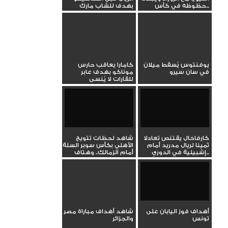
حظوظه في كأس...
بهدف للشاب مارك
جويو...
يوفنتوس يُسقط ميلان
كامارا يعاقب حارس
في سان سيرو
موناكو بهدف عابر
للقارات لا يُنسى
كارفاخال يقتنص تعادلا
شاهد لحظات تتويج
ثمينا لريال مدريد أمام
الأهلي بكأس سوبر السلة
إشبيلية في الدوري...
أمام الزمالك.. وهتاف
خاص...
أهداف فوز اليابان على
شاهد أهداف مباراة مصر
تونس
والجزائر