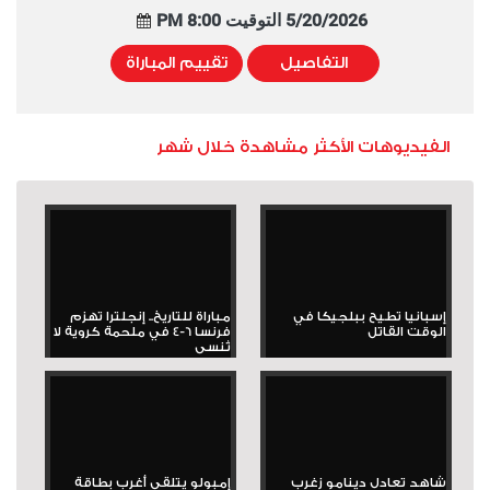
5/20/2026 التوقيت 8:00 PM
التفاصيل
تقييم المباراة
الفيديوهات الأكثر مشاهدة خلال شهر
إسبانيا تطيح ببلجيكا في
مباراة للتاريخ.. إنجلترا تهزم
الوقت القاتل
فرنسا 6-4 في ملحمة كروية لا
تُنسى
شاهد تعادل دينامو زغرب
إمبولو يتلقى أغرب بطاقة