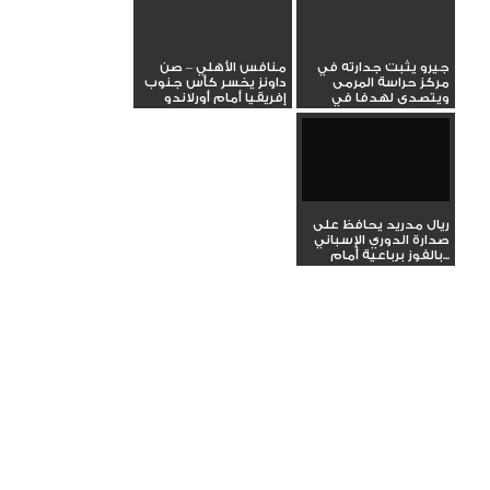
جيرو يثبت جدارته في
منافس الأهلي – صن
مركز حراسة المرمى
داونز يخسر كأس جنوب
ويتصدى لهدفا في
إفريقيا أمام أورلاندو
مباراة ميلان...
بايرتس
ريال مدريد يحافظ على
صدارة الدوري الإسباني
بالفوز برباعية أمام...