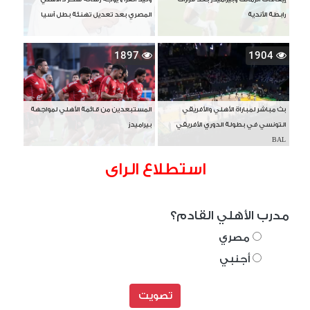
رابطة الأندية
المصري بعد تعديل تهنئة بطل آسيا
1897
1904
بث مباشر لمباراة الأهلي والأفريقي
المستبعدين من قائمة الأهلي لمواجهة
التونسي في بطولة الدوري الأفريقي
بيراميدز
BAL
استطلاع الراى
مدرب الأهلي القادم؟
مصري
أجنبي
تصويت