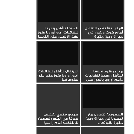
المغرب تقتنص التعادل
بلجيكا تتأهل رسميا
أمام كوت ديفوار في
لنهائيات أمم أوروبا بفوز
مباراة ودية مثيرة
بشق الأنفس على النمسا
مبابي يقود فرنسا
البرتغال تتأهل لنهائيات
للتأهل رسميا لنهائيات
أمم أوروبا بفوز مثير على
أمم أوروبا بالفوز على...
سلوفاكيا
السعودية تتعادل مع
حمدي فتحي يقتنص
نيجيريا في مباراة ودية
هدفا في البلس تسعين
مثيرة بالبرتغال
للمنتخب أمام زامبيا