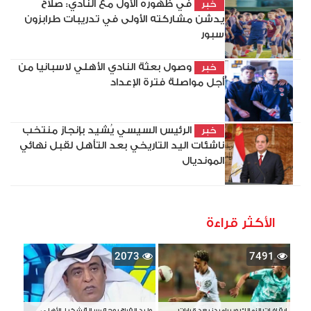
في ظهوره الأول مع النادي: صلاح
خبر
يدشن مشاركته الأولى في تدريبات طرابزون
سبور
وصول بعثة النادي الأهلي لاسبانيا من
خبر
أجل مواصلة فترة الإعداد
الرئيس السيسي يُشيد بإنجاز منتخب
خبر
ناشئات اليد التاريخي بعد التأهل لقبل نهائي
المونديال
الأكثر قراءة
2073
7491
إيقافات الزمالك وبيراميدز بعد قرارات
وليد الفراج يوجه رسالة شكر لـ الأهلي