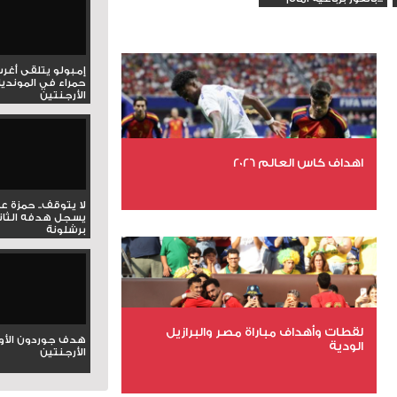
إمبولو يتلقى أغر
حمراء في المونديا
الأرجنتين
اهداف كاس العالم 2026
لا يتوقف.. حمزة ع
عدد الملفات 27
يسجل هدفه الثان
برشلونة
عدد المشاهدات 1987
لقطات وأهداف مباراة مصر والبرازيل
هدف جوردون الأو
الودية
الأرجنتين