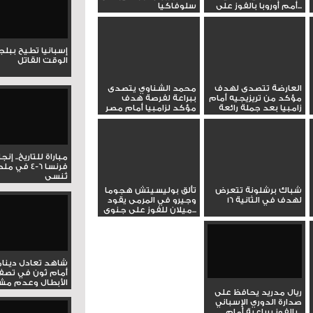
أمم أوروبا بالفوز على...
سلوفاكيا
إسبانيا تطيح ببل
الوقت القاتل
العارضة تتصدى لهدف
محمد الشناوي يتصدى
مؤكد من تريزيجيه أمام
ببراعة لفرصة هدف
زامبيا بعد جملة رائعة
مؤكد لزامبيا أمام مصر
مباراة للتاريخ.. إنج
فرنسا 6-4 ف
تُنسى
شباك برشلونة تتعرض
تألق بوليسيتش هجوما
لهدف في الثانية 16
وجيرو في المرمى يقود
ميلان للفوز على جنوى...
شاهد تعادل دينام
أمام ثون في تصف
الأبطال وعدم مشار
ريال مدريد يحافظ على
صدارة الدوري الإسباني
بالفوز برباعية أمام...