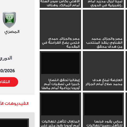
ثمينا لريال مدريد أمام
الأهلي بكأس سوبر السلة
إشبيلية في الدوري...
أمام الزمالك.. وهتاف
خاص...
المصري
مصر والجزائر.. محمد
مصر والجزائر.. حمدي
الشناوي ينقذ المنتخب
فتحي يضع الفراعنة في
من هدف محقق
المقدمة
الدوري العا
5/20/2026 التوقيت 
العارضة تمنع هدف
إيطاليا تحقق انتصارا
التفا
محمد صلاح أمام الجزائر
كبيرا في تصفيات أمم
أوروبا برباعية أمام مالطا
الفيديوهات ال
مبابي يقود فرنسا
البرتغال تتأهل لنهائيات
للتأهل رسميا لنهائيات
أمم أوروبا بفوز مثير على