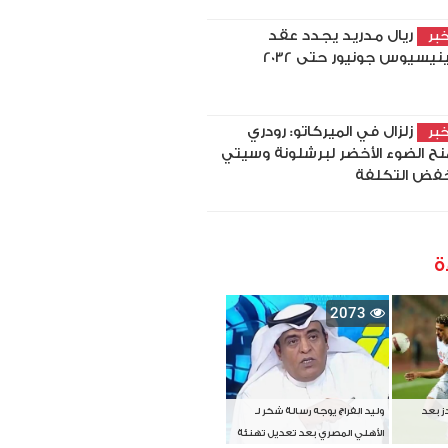
ريال مدريد يجدد عقد
بر
نيسيوس جونيور حتى 2032
زلزال في الميركاتو: رودري
بر
نح الضوء الأخضر لبرشلونة وسيتي
فض التكلفة
ة
2073
دز بعد
وليد الفراج يوجه رسالة شكر لـ
الأهلي المصري بعد تعديل تهنئة