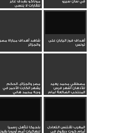
في سان سيرو
موناكو بهدف عابر
للقارات لا يُنسى
أهداف فوز اليابان على
شاهد أهداف مباراة مصر
تونس
والجزائر
مصطفي محمد يعيد
مصر والجزائر.. الحكم
للأذهان أشهر فرص
يشهر الكارت الأحمر في
المنتخب الضائعة امام
وجه محمد هاني
المغرب في...
المغرب تقتنص التعادل
بلجيكا تتأهل رسميا
أمام كوت ديفوار في
لنهائيات أمم أوروبا بفوز