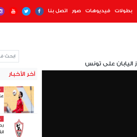
بطولات
فيديوهات
صور
اتصل بنا
ز اليابان على تونس
آخر الأخبار
خ
عل
خ
رح
ان