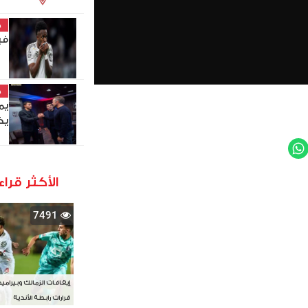
خ
في
خ
يم
يخ
WhatsApp
Twit
الأكثر قراء
7491
إيقافات الزمالك وبيرامي
قرارات رابطة الأندية