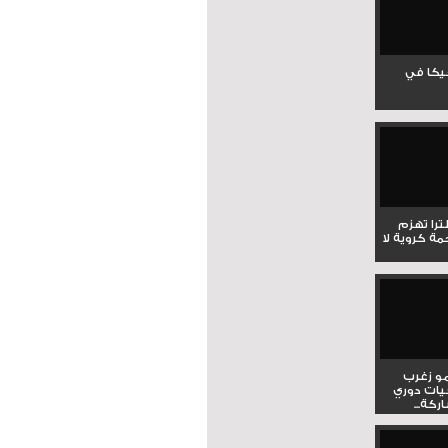
جيكا في
لترا تهزم
ي ملحمة كروية لا
و زغرب
يات دوري
كة...