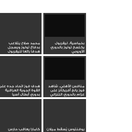
بخماسية.. ليفربول
محمد صلاح يتلاعب
يكتسح تولوز بالدوري
بدفاع تولوز ويسجل
الأوروبي
هدفا رائعا لليفربول
بالدوري...
منافس الأهلي.. شاهد
هدف فوز اتحاد جده على
فوز يانج أفريكانز على
القوة الجوية العراقية
عزام بالدوري التنزاني
بدوري أبطال آسيا
يوفنتوس يُسقط ميلان
كامارا يعاقب حارس