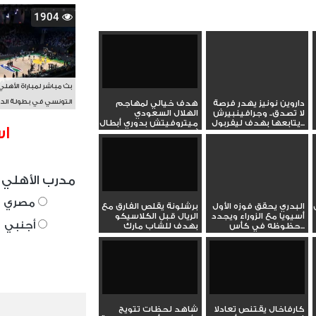
1904
بث مباشر لمباراة الأهلي
التونسي في بطولة الد
داروين نونيز يهدر فرصة
هدف خيالي لمهاجم
لا تصدق.. وجرافينبيرش
الهلال السعودي
الأفريقي BAL
يتابعها بهدف ليفربول...
ميتروفيتش بدوري أبطال
اس
آسيا
مدرب الأهلي 
مصري
البدري يحقق فوزه الأول
برشلونة يقلص الفارق مع
أسيويا مع الزوراء ويجدد
الريال قبل الكلاسيكو
أجنبي
حظوظه في كأس...
بهدف للشاب مارك
جويو...
كارفاخال يقتنص تعادلا
شاهد لحظات تتويج