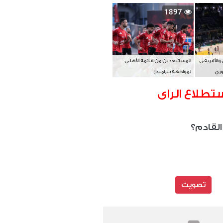
بطل آسيا
1897
 والأفريقي
المستبعدين من قائمة الأهلي
وري
لمواجهة بيراميدز
تطلاع الراى
القادم؟
تصويت