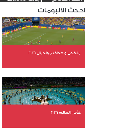
مباراة ميلان...
بايرتس
احدث الألبومات
ملخص وأهداف مونديال 2026
عدد الملفات 29
عدد المشاهدات 4876
كأس العالم 2026