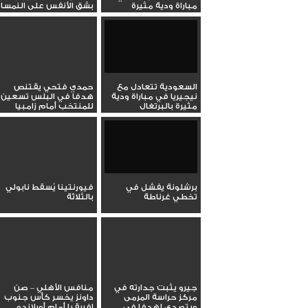
مباراة ودية مثيرة
بشق الأنفس على النمسا
السعودية تتعادل مع
حمدي فتحي يقتنص
نيجيريا في مباراة ودية
هدفا في البلس تسعين
مثيرة بالبرتغال
للمنتخب أمام زامبيا
برشلونة يفشل في
فيورنتينا يُسقط نابولي
تخطي غرناطة
بالثلاثة
جيرو يثبت جدارته في
منافس الأهلي – صن
مركز حراسة المرمى
داونز يخسر كأس جنوب
ويتصدى لهدفا في
إفريقيا أمام أورلاندو