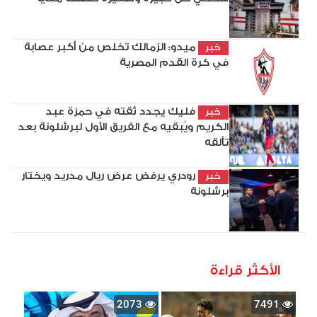
ميدو: الزمالك تخلص من أكبر عصابة
خبر
في كرة القدم المصرية
فليك يجدد ثقته في حمزة عبد
خبر
الكريم ويُبقيه مع الفريق الأول لبرشلونة بعد
تألقه
رودري يرفض عرض ريال مدريد ويختار
خبر
برشلونة
الأكثر قراءة
2073
7491