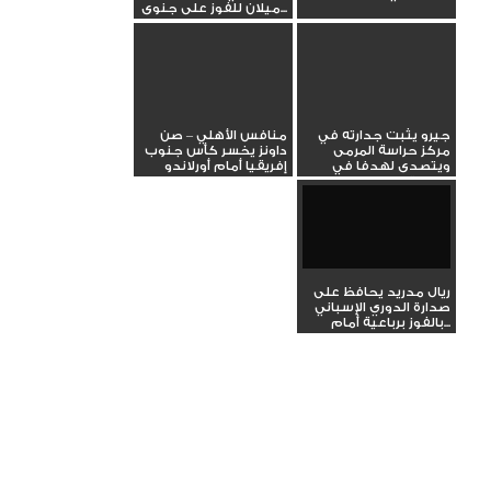
ميلان للفوز على جنوى...
جيرو يثبت جدارته في
منافس الأهلي – صن
مركز حراسة المرمى
داونز يخسر كأس جنوب
ويتصدى لهدفا في
إفريقيا أمام أورلاندو
مباراة ميلان...
بايرتس
ريال مدريد يحافظ على
صدارة الدوري الإسباني
بالفوز برباعية أمام...