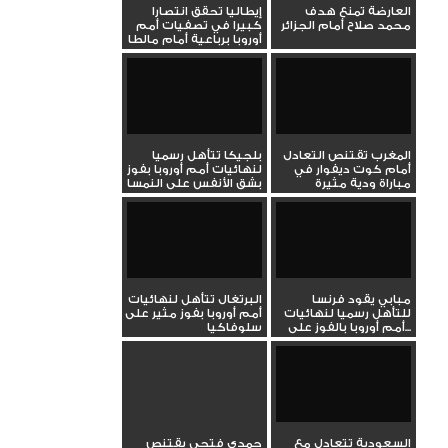
العارضة تمنع هدف
إيطاليا تحقق انتصارا
محمد صلاح أمام الجزائر
كبيرا في تصفيات أمم
أوروبا برباعية أمام مالطا
المغرب تقتنص التعادل
بلجيكا تتأهل رسميا
أمام كوت ديفوار في
لنهائيات أمم أوروبا بفوز
مباراة ودية مثيرة
بشق الأنفس على النمسا
مبابي يقود فرنسا
البرتغال تتأهل لنهائيات
للتأهل رسميا لنهائيات
أمم أوروبا بفوز مثير على
أمم أوروبا بالفوز على...
سلوفاكيا
السعودية تتعادل مع
حمدي فتحي يقتنص