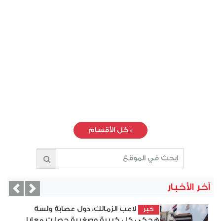
»
كل الأقسام
آخر الأخبار
vious
Next
لاعب الزمالك: دول عصابة ولسة
خبر
هحكي كل كبيرة وصغيرة حصلت معايا