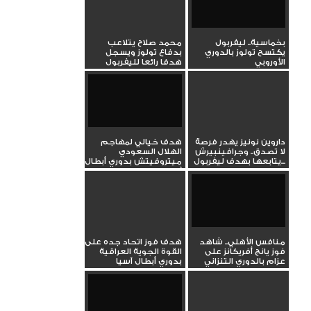
بخماسية.. ليفربول
محمد صلاح يتلاعب
يكتسح تولوز بالدوري
بدفاع تولوز ويسجل
الأوروبي
هدفا رائعا لليفربول
بالدوري...
داروين نونيز يهدر فرصة
هدف خيالي لمهاجم
لا تصدق.. وجرافينبيرش
الهلال السعودي
يتابعها بهدف ليفربول...
ميتروفيتش بدوري أبطال
آسيا
منافس الأهلي.. شاهد
هدف فوز اتحاد جده على
فوز يانج أفريكانز على
القوة الجوية العراقية
عزام بالدوري التنزاني
بدوري أبطال آسيا