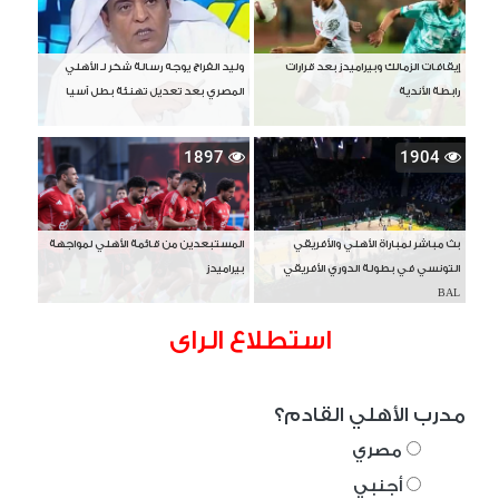
إيقافات الزمالك وبيراميدز بعد قرارات
وليد الفراج يوجه رسالة شكر لـ الأهلي
رابطة الأندية
المصري بعد تعديل تهنئة بطل آسيا
1897
1904
بث مباشر لمباراة الأهلي والأفريقي
المستبعدين من قائمة الأهلي لمواجهة
التونسي في بطولة الدوري الأفريقي
بيراميدز
BAL
استطلاع الراى
مدرب الأهلي القادم؟
مصري
أجنبي