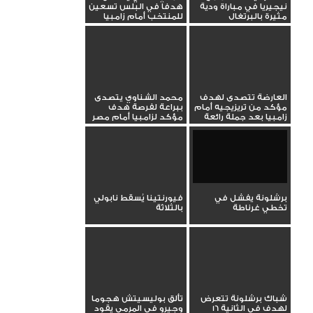
نيجيريا في مباراة ودية
هدفا في البلس تسعين
مثيرة بالبرتغال
للمنتخب أمام زامبيا
العارضة تتصدى لهدف
محمد الشناوي يتصدى
مؤكد من تريزيجيه أمام
ببراعة لفرصة هدف
زامبيا بعد جملة رائعة
مؤكد لزامبيا أمام مصر
برشلونة يفشل في
فيورنتينا يُسقط نابولي
تخطي غرناطة
بالثلاثة
شباك برشلونة تتعرض
تألق بوليسيتش هجوما
لهدف في الثانية 16
وجيرو في المرمى يقود