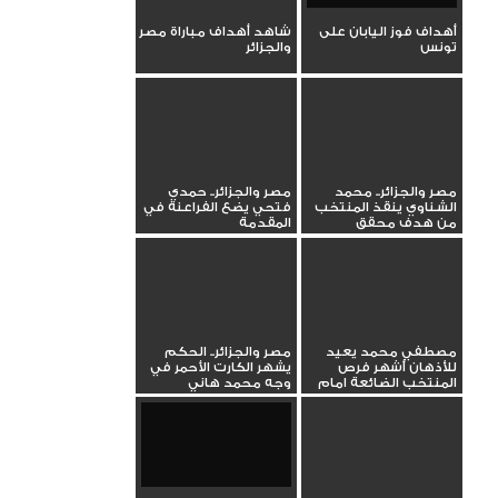
أهداف فوز اليابان على
شاهد أهداف مباراة مصر
تونس
والجزائر
مصر والجزائر.. محمد
مصر والجزائر.. حمدي
الشناوي ينقذ المنتخب
فتحي يضع الفراعنة في
من هدف محقق
المقدمة
مصطفي محمد يعيد
مصر والجزائر.. الحكم
للأذهان أشهر فرص
يشهر الكارت الأحمر في
المنتخب الضائعة امام
وجه محمد هاني
المغرب في...