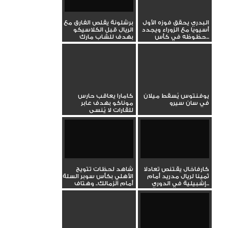
البدري يحقق فوزه الأول
برشلونة يقلص الفارق مع
أسيويا مع الزوراء ويجدد
الريال قبل الكلاسيكو
حظوظه في كأس...
بهدف للشاب مارك
جويو...
يوفنتوس يُسقط ميلان
كامارا يعاقب حارس
في سان سيرو
موناكو بهدف عابر
للقارات لا يُنسى
كارفاخال يقتنص تعادلا
شاهد لحظات تتويج
ثمينا لريال مدريد أمام
الأهلي بكأس سوبر السلة
إشبيلية في الدوري...
أمام الزمالك.. وهتاف
خاص...