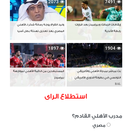
2073
7491
إيقافات الزمالك وبيراميدز بعد قرارات
وليد الفراج يوجه رسالة شكر لـ الأهلي
رابطة الأندية
المصري بعد تعديل تهنئة بطل آسيا
1897
1904
بث مباشر لمباراة الأهلي والأفريقي
المستبعدين من قائمة الأهلي لمواجهة
التونسي في بطولة الدوري الأفريقي
بيراميدز
BAL
استطلاع الراى
مدرب الأهلي القادم؟
مصري