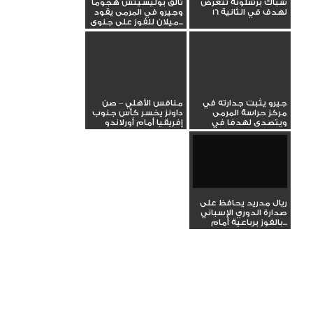
شباك برشلونة تتعرض
تألق بوليسيتش هجوما
لهدف في الثانية 16
وجيرو في المرمى يقود
ميلان للفوز على جنوى...
جيرو يثبت جدارته في
منافس الأهلي – صن
مركز حراسة المرمى
داونز يخسر كأس جنوب
ويتصدى لهدفا في
إفريقيا أمام أورلاندو
مباراة ميلان...
بايرتس
ريال مدريد يحافظ على
صدارة الدوري الإسباني
بالفوز برباعية أمام...