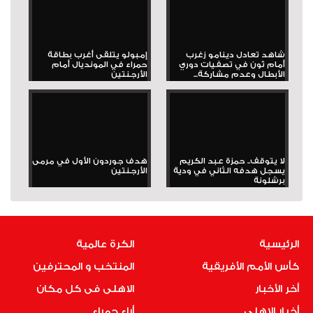
شاهد تعادل دينامو زغرب
إمبولو يتلقى أغرب بطاقة
أمام ثون في تصفيات دوري
حمراء في المونديال أمام
الأبطال وعدم مشاركة...
الأرجنتين
لا يتوقف.. حمزة عبد الكريم
هدف جوردون الأول في مرمى
يسجل هدفه الثاني في ودية
الأرجنتين
برشلونة
الرئيسية
الكرة عالمية
كأس الأمم الأفريقية
المنتخب و المحترفين
أخر الأخبار
الاهلى فى كل مكان
أخبار الاهلى
أراء حمراء