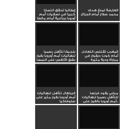
العارضة تمنع هدف
إيطاليا تحقق انتصارا
محمد صلاح أمام الجزائر
كبيرا في تصفيات أمم
أوروبا برباعية أمام مالطا
المغرب تقتنص التعادل
بلجيكا تتأهل رسميا
أمام كوت ديفوار في
لنهائيات أمم أوروبا بفوز
مباراة ودية مثيرة
بشق الأنفس على النمسا
مبابي يقود فرنسا
البرتغال تتأهل لنهائيات
للتأهل رسميا لنهائيات
أمم أوروبا بفوز مثير على
أمم أوروبا بالفوز على...
سلوفاكيا