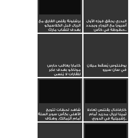
البدري يحقق فوزه الأول
برشلونة يقلص الفارق مع
أسيويا مع الزوراء ويجدد
الريال قبل الكلاسيكو
حظوظه في كأس...
بهدف للشاب مارك
جويو...
يوفنتوس يُسقط ميلان
كامارا يعاقب حارس
في سان سيرو
موناكو بهدف عابر
للقارات لا يُنسى
كارفاخال يقتنص تعادلا
شاهد لحظات تتويج
ثمينا لريال مدريد أمام
الأهلي بكأس سوبر السلة
إشبيلية في الدوري...
أمام الزمالك.. وهتاف
خاص...