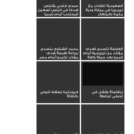
السعودية تتعادل مع
حمدي فتحي يقتنص
نيجيريا في مباراة ودية
هدفا في البلس تسعين
مثيرة بالبرتغال
للمنتخب أمام زامبيا
العارضة تتصدى لهدف
محمد الشناوي يتصدى
مؤكد من تريزيجيه أمام
ببراعة لفرصة هدف
زامبيا بعد جملة رائعة
مؤكد لزامبيا أمام مصر
برشلونة يفشل في
فيورنتينا يُسقط نابولي
تخطي غرناطة
بالثلاثة