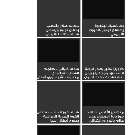
بخماسية.. ليفربول
محمد صلاح يتلاعب
يكتسح تولوز بالدوري
بدفاع تولوز ويسجل
الأوروبي
هدفا رائعا لليفربول
بالدوري...
داروين نونيز يهدر فرصة
هدف خيالي لمهاجم
لا تصدق.. وجرافينبيرش
الهلال السعودي
يتابعها بهدف ليفربول...
ميتروفيتش بدوري أبطال
آسيا
منافس الأهلي.. شاهد
هدف فوز اتحاد جده على
فوز يانج أفريكانز على
القوة الجوية العراقية
عزام بالدوري التنزاني
بدوري أبطال آسيا