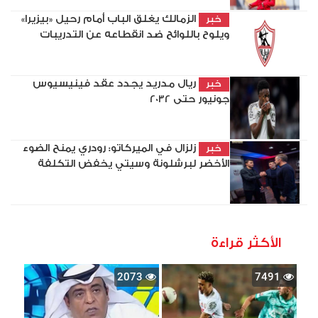
الزمالك يغلق الباب أمام رحيل «بيزيرا»
خبر
ويلوح باللوائح ضد انقطاعه عن التدريبات
ريال مدريد يجدد عقد فينيسيوس
خبر
جونيور حتى 2032
زلزال في الميركاتو: رودري يمنح الضوء
خبر
الأخضر لبرشلونة وسيتي يخفض التكلفة
الأكثر قراءة
2073
7491