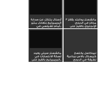
مانشستر يونايتد يقفز 3
أرسنال يتنازل عن صدارة
مراكز في الدوري
البريميرليج بتعادل مثير
الإنجليزي بالفوز على
أمام تشيلسي في...
شيفيلد
نيوكاسل يكتسح
مانشستر سيتي يعود
كريستال بالاس برباعية
لسكة الانتصارات في
نظيفة في الدوري
البريميرليج بالفوز على...
الإنجليزي...