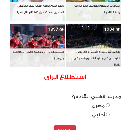
إيقافات الزمالك وبيراميدز بعد قرارات
وليد الفراج يوجه رسالة شكر لـ الأهلي
رابطة الأندية
المصري بعد تعديل تهنئة بطل آسيا
1897
1904
بث مباشر لمباراة الأهلي والأفريقي
المستبعدين من قائمة الأهلي لمواجهة
التونسي في بطولة الدوري الأفريقي
بيراميدز
BAL
استطلاع الراى
مدرب الأهلي القادم؟
مصري
أجنبي