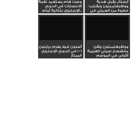
أرسنال يقبل هدية
وست هام يستعيد نغمة
وولفرهامبتون ويقترب
الانتصارات في الدوري
خطوة من السيتي في
الإنجليزي بثنائية أمام...
صدارة...
وولفرهامبتون يلقن
أستون فيلا يهزم برايتون
مانشستر سيتي الهزيمة
6-1 في الدوري الإنجليزي
الأولى في الموسم
الممتاز
بالدوري...