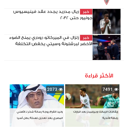
ريال مدريد يجدد عقد فينيسيوس
خبر
جونيور حتى 2032
زلزال في الميركاتو: رودري يمنح الضوء
خبر
الأخضر لبرشلونة وسيتي يخفض التكلفة
الأكثر قراءة
2073
7491
إيقافات الزمالك وبيراميدز بعد قرارات
وليد الفراج يوجه رسالة شكر لـ الأهلي
رابطة الأندية
المصري بعد تعديل تهنئة بطل آسيا