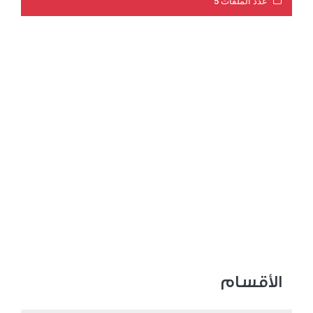
عدد الملفات 5
عدد المشاهدات 3181
الأقسام