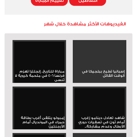
التفاصيل
تقييم المباراة
الفيديوهات الأكثر مشاهدة خلال شهر
إسبانيا تطيح ببلجيكا في
مباراة للتاريخ.. إنجلترا تهزم
الوقت القاتل
فرنسا 6-4 في ملحمة كروية لا
تُنسى
شاهد تعادل دينامو زغرب
إمبولو يتلقى أغرب بطاقة
أمام ثون في تصفيات دوري
حمراء في المونديال أمام
الأبطال وعدم مشاركة...
الأرجنتين