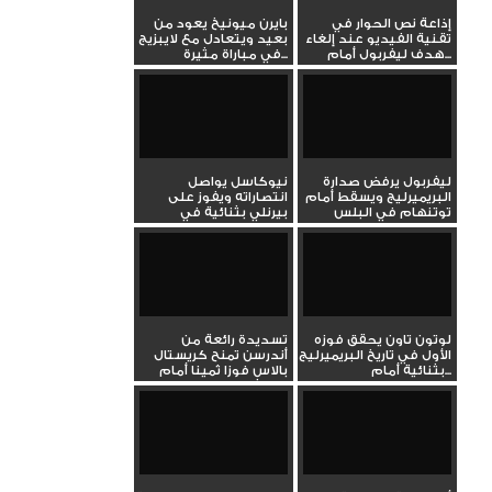
إذاعة نص الحوار في
بايرن ميونيخ يعود من
تقنية الفيديو عند إلغاء
بعيد ويتعادل مع لايبزيج
هدف ليفربول أمام...
في مباراة مثيرة...
ليفربول يرفض صدارة
نيوكاسل يواصل
البريميرليج ويسقط أمام
انتصاراته ويفوز على
توتنهام في البلس
بيرنلي بثنائية في
تسعين
الدوري...
لوتون تاون يحقق فوزه
تسديدة رائعة من
الأول في تاريخ البريميرليج
أندرسن تمنح كريستال
بثنائية أمام...
بالاس فوزا ثمينا أمام
مانشستر...