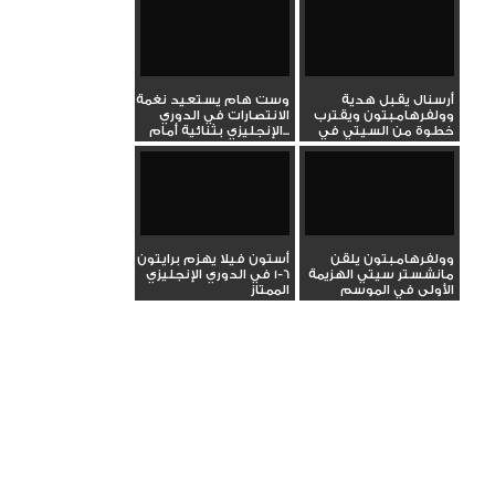
أرسنال يقبل هدية
وست هام يستعيد نغمة
وولفرهامبتون ويقترب
الانتصارات في الدوري
خطوة من السيتي في
الإنجليزي بثنائية أمام...
صدارة...
وولفرهامبتون يلقن
أستون فيلا يهزم برايتون
مانشستر سيتي الهزيمة
6-1 في الدوري الإنجليزي
الأولى في الموسم
الممتاز
بالدوري...