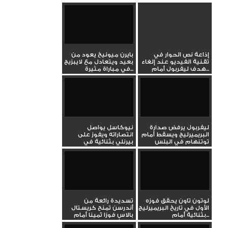
إذاعة نص الحوار في
بايرن ميونيخ يعود من
تقنية الفيديو عند إلغاء
بعيد ويتعادل مع لايبزيج
هدف ليفربول أمام...
في مباراة مثيرة...
ليفربول يرفض صدارة
نيوكاسل يواصل
البريميرليج ويسقط أمام
انتصاراته ويفوز على
توتنهام في البلس
بيرنلي بثنائية في
تسعين
الدوري...
لوتون تاون يحقق فوزه
تسديدة رائعة من
الأول في تاريخ البريميرليج
أندرسن تمنح كريستال
بثنائية أمام...
بالاس فوزا ثمينا أمام
مانشستر...