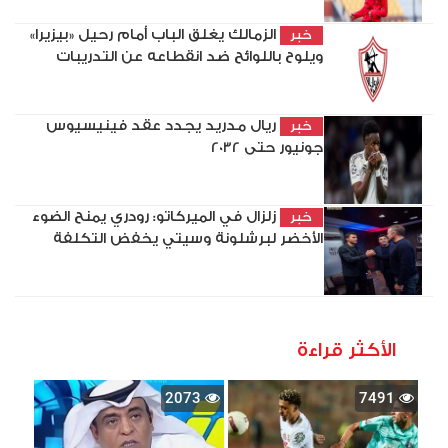
الزمالك يغلق الباب أمام رحيل «بيزيرا»
خبر
ويلوح باللوائح ضد انقطاعه عن التدريبات
ريال مدريد يجدد عقد فينيسيوس
خبر
جونيور حتى 2032
زلزال في الميركاتو: رودري يمنح الضوء
خبر
الأخضر لبرشلونة وسيتي يخفض التكلفة
الأكثر قراءة
2073
7491