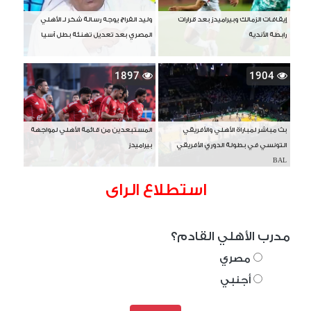
إيقافات الزمالك وبيراميدز بعد قرارات
وليد الفراج يوجه رسالة شكر لـ الأهلي
رابطة الأندية
المصري بعد تعديل تهنئة بطل آسيا
1897
1904
بث مباشر لمباراة الأهلي والأفريقي
المستبعدين من قائمة الأهلي لمواجهة
التونسي في بطولة الدوري الأفريقي
بيراميدز
BAL
استطلاع الراى
مدرب الأهلي القادم؟
مصري
أجنبي