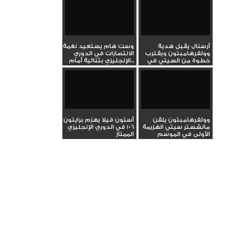
أرسنال يقبل هدية
وست هام يستعيد نغمة
وولفرهامبتون ويقترب
الانتصارات في الدوري
خطوة من السيتي في
الإنجليزي بثنائية أمام...
صدارة...
وولفرهامبتون يلقن
أستون فيلا يهزم برايتون
مانشستر سيتي الهزيمة
6-1 في الدوري الإنجليزي
الأولى في الموسم
الممتاز
بالدوري...