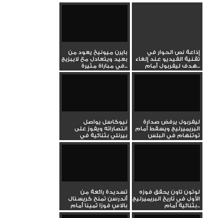
إذاعة نص الحوار في
بايرن ميونيخ يعود من
تقنية الفيديو عند إلغاء
بعيد ويتعادل مع لايبزيج
هدف ليفربول أمام...
في مباراة مثيرة...
ليفربول يرفض صدارة
نيوكاسل يواصل
البريميرليج ويسقط أمام
انتصاراته ويفوز على
توتنهام في البلس
بيرنلي بثنائية في
تسعين
الدوري...
لوتون تاون يحقق فوزه
تسديدة رائعة من
الأول في تاريخ البريميرليج
أندرسن تمنح كريستال
بثنائية أمام...
بالاس فوزا ثمينا أمام
مانشستر...