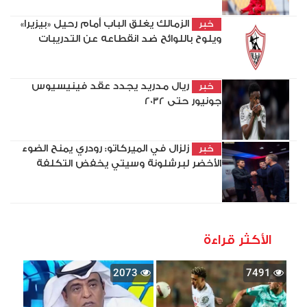
الزمالك يغلق الباب أمام رحيل «بيزيرا»
خبر
ويلوح باللوائح ضد انقطاعه عن التدريبات
ريال مدريد يجدد عقد فينيسيوس
خبر
جونيور حتى 2032
زلزال في الميركاتو: رودري يمنح الضوء
خبر
الأخضر لبرشلونة وسيتي يخفض التكلفة
الأكثر قراءة
2073
7491