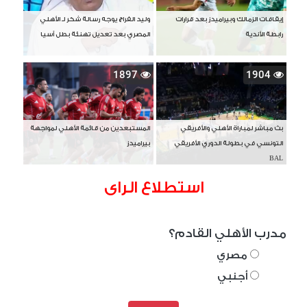
إيقافات الزمالك وبيراميدز بعد قرارات
وليد الفراج يوجه رسالة شكر لـ الأهلي
رابطة الأندية
المصري بعد تعديل تهنئة بطل آسيا
1897
1904
بث مباشر لمباراة الأهلي والأفريقي
المستبعدين من قائمة الأهلي لمواجهة
التونسي في بطولة الدوري الأفريقي
بيراميدز
BAL
استطلاع الراى
مدرب الأهلي القادم؟
مصري
أجنبي