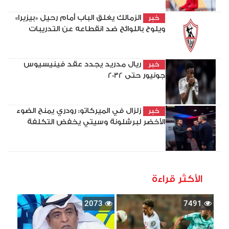
الزمالك يغلق الباب أمام رحيل «بيزيرا»
خبر
ويلوح باللوائح ضد انقطاعه عن التدريبات
ريال مدريد يجدد عقد فينيسيوس
خبر
جونيور حتى 2032
زلزال في الميركاتو: رودري يمنح الضوء
خبر
الأخضر لبرشلونة وسيتي يخفض التكلفة
الأكثر قراءة
2073
7491