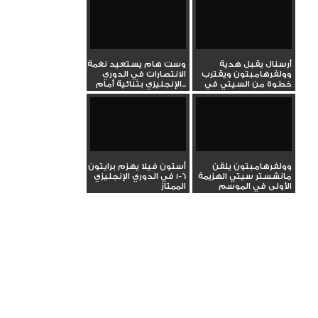
أرسنال يقبل هدية
وست هام يستعيد نغمة
وولفرهامبتون ويقترب
الانتصارات في الدوري
خطوة من السيتي في
الإنجليزي بثنائية أمام...
صدارة...
وولفرهامبتون يلقن
أستون فيلا يهزم برايتون
مانشستر سيتي الهزيمة
6-1 في الدوري الإنجليزي
الأولى في الموسم
الممتاز
بالدوري...