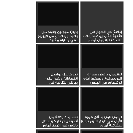
إذاعة نص الحوار في
بايرن ميونيخ يعود من
تقنية الفيديو عند إلغاء
بعيد ويتعادل مع لايبزيج
هدف ليفربول أمام...
في مباراة مثيرة...
ليفربول يرفض صدارة
نيوكاسل يواصل
البريميرليج ويسقط أمام
انتصاراته ويفوز على
توتنهام في البلس
بيرنلي بثنائية في
تسعين
الدوري...
لوتون تاون يحقق فوزه
تسديدة رائعة من
الأول في تاريخ البريميرليج
أندرسن تمنح كريستال
بثنائية أمام...
بالاس فوزا ثمينا أمام
مانشستر...