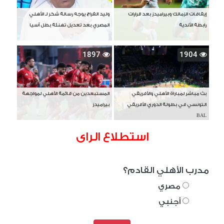
إيقافات الزمالك وبيراميدز بعد قرارات
وليد الفراج يوجه رسالة شكر لـ الأهلي
رابطة الأندية
المصري بعد تعديل تهنئة بطل آسيا
1897
1904
بث مباشر لمباراة الأهلي والأفريقي
المستبعدين من قائمة الأهلي لمواجهة
التونسي في بطولة الدوري الأفريقي
بيراميدز
BAL
استطلاع الراى
مدرب الأهلي القادم؟
مصري
أجنبي