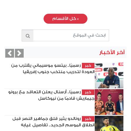
»
كل الأقسام
آخر الأخبار
vious
Next
رسميًا.. بيتسو موسيماني يقترب من
خبر
العودة لتدريب منتخب جنوب إفريقيا
رسميًا.. أرسنال يعلن التعاقد مع برونو
خبر
جيماريش قادمًا من نيوكاسل
رونالدو يثير قلق جماهير النصر قبل
خبر
انطلاق الموسم الجديد.. تفاصيل غيابه