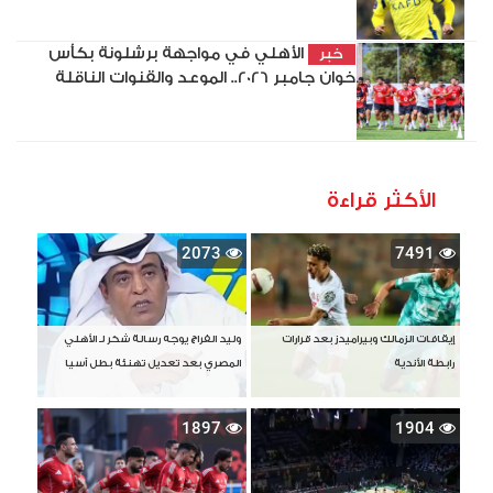
الأهلي في مواجهة برشلونة بكأس
خبر
خوان جامبر 2026.. الموعد والقنوات الناقلة
الأكثر قراءة
2073
7491
إيقافات الزمالك وبيراميدز بعد قرارات
وليد الفراج يوجه رسالة شكر لـ الأهلي
رابطة الأندية
المصري بعد تعديل تهنئة بطل آسيا
1897
1904