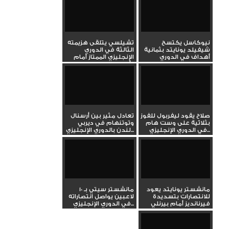
نيوكاسل يكتسح
تشيلسي يتلقى هزيمته
شيفيلد يونايتد بثمانية
الثالثة في الدوري
أهداف في الدوري
الإنجليزي الممتاز أمام
الإنجليزي...
أستون...
صلاح يقود ليفربول للفوز
تعادل مثير بين أرسنال
بثلاثية على وست هام
وتوتنهام في ديربي
في الدوري الإنجليزي...
لندن بالدوري الإنجليزي...
مانشستر يونايتد يعود
مانشستر سيتي بـ 10
للانتصارات بتسديدة
لاعبين يواصل انتصاراته
فيرنانديز أمام بيرنلي
في الدوري الإنجليزي...
في...