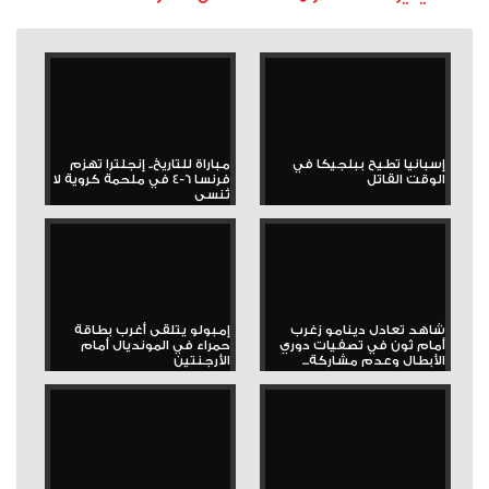
إسبانيا تطيح ببلجيكا في
مباراة للتاريخ.. إنجلترا تهزم
الوقت القاتل
فرنسا 6-4 في ملحمة كروية لا
تُنسى
شاهد تعادل دينامو زغرب
إمبولو يتلقى أغرب بطاقة
أمام ثون في تصفيات دوري
حمراء في المونديال أمام
الأبطال وعدم مشاركة...
الأرجنتين