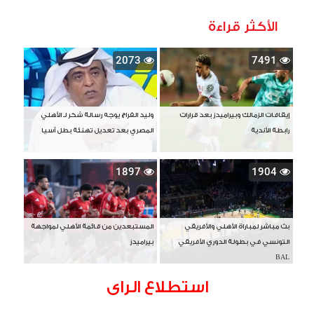
الأكثر قراءة
2073
7491
إيقافات الزمالك وبيراميدز بعد قرارات
وليد الفراج يوجه رسالة شكر لـ الأهلي
رابطة الأندية
المصري بعد تعديل تهنئة بطل آسيا
1897
1904
بث مباشر لمباراة الأهلي والأفريقي
المستبعدين من قائمة الأهلي لمواجهة
التونسي في بطولة الدوري الأفريقي
بيراميدز
BAL
استطلاع الراى