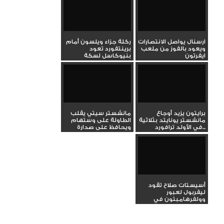
ارسنال يواصل الانتصارات
ركلة جزاء ويلسون أمام
ويعود بالفوز من ملعب
برينتفورد تعود
ايفرتون
بنيوكاسل لسكة
الانتصارات...
برايتون يزيد أوجاع
مانشستر سيتي يقلب
مانشستر يونايتد بثلاثية
الطاولة على وستهام
في الأولد ترافورد...
ويحافظ على صدارة
الدوري...
أسيستات صلاح تقود
ليفربول لعبور
وولفرهامبتون في
الدوري الإنجليزي...