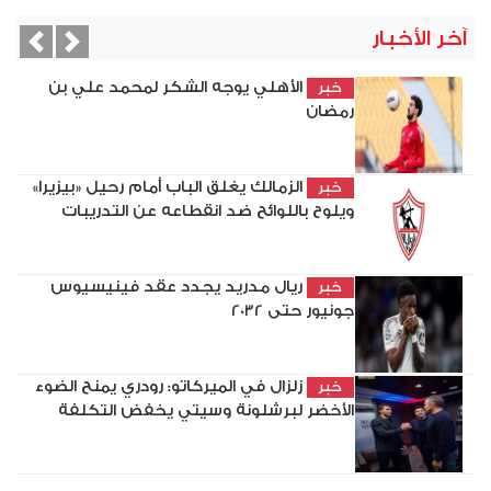
آخر الأخبار
vious
Next
الأهلي يوجه الشكر لمحمد علي بن
خبر
رمضان
الزمالك يغلق الباب أمام رحيل «بيزيرا»
خبر
ويلوح باللوائح ضد انقطاعه عن التدريبات
ريال مدريد يجدد عقد فينيسيوس
خبر
جونيور حتى 2032
زلزال في الميركاتو: رودري يمنح الضوء
خبر
الأخضر لبرشلونة وسيتي يخفض التكلفة