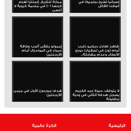
إسبانيا تطيح ببلجيكا في
مباراة للتاريخ.. إنجلترا تهزم
الوقت القاتل
فرنسا 6-4 في ملحمة كروية لا
تُنسى
شاهد تعادل دينامو زغرب
إمبولو يتلقى أغرب بطاقة
أمام ثون في تصفيات دوري
حمراء في المونديال أمام
الأبطال وعدم مشاركة...
الأرجنتين
لا يتوقف.. حمزة عبد الكريم
هدف جوردون الأول في مرمى
يسجل هدفه الثاني في ودية
الأرجنتين
برشلونة
الرئيسية
الكرة عالمية