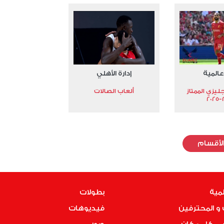
عالمية
إدارة الأهلي
جليزي الممتاز
ألعاب الصالات
2
لأقسام
لمية
بطولات
و المحترفين
فيديوهات