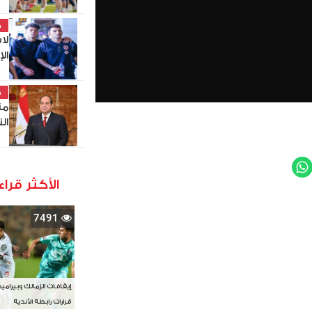
خ
لا
ال
خ
من
ال
WhatsApp
Twit
الأكثر قراء
7491
إيقافات الزمالك وبيرامي
قرارات رابطة الأندية