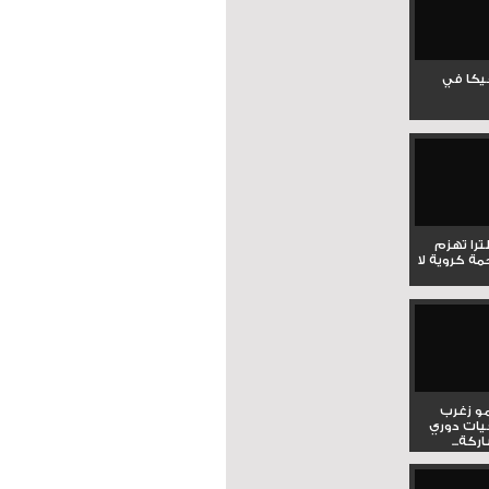
جيكا في
لترا تهزم
ي ملحمة كروية لا
و زغرب
يات دوري
كة...