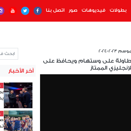
بطولات
فيديوهات
صور
اتصل بنا
2023-2024
لطاولة على وستهام ويحافظ على
إنجليزي الممتاز
آخر الأخبار
خ
يم
يخ
خ
صل
تد