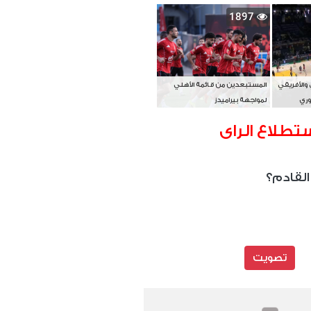
بطل آسيا
1897
 والأفريقي
المستبعدين من قائمة الأهلي
وري
لمواجهة بيراميدز
تطلاع الراى
القادم؟
تصويت