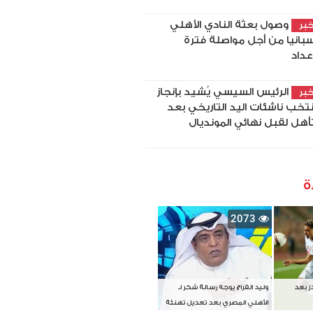
وصول بعثة النادي الأهلي
بر
سبانيا من أجل مواصلة فترة
إعداد
الرئيس السيسي يُشيد بإنجاز
بر
تخب ناشئات اليد التاريخي بعد
تأهل لقبل نهائي المونديال
ة
2073
دز بعد
وليد الفراج يوجه رسالة شكر لـ
الأهلي المصري بعد تعديل تهنئة