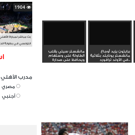
1904
بث مباشر لمباراة الأهلي
التونسي في بطولة الد
الأفريقي BAL
برايتون يزيد أوجاع
مانشستر سيتي يقلب
اس
مانشستر يونايتد بثلاثية
الطاولة على وستهام
في الأولد ترافورد...
ويحافظ على صدارة
الدوري...
مدرب الأهلي 
مصري
أجنبي