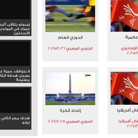
إمبولو يتلقى أغر
حمراء في المونديا
الأرجنتين
عالمية
الدوري العام
الإنجليزي
الدوري المصري 2025/2026
2025/
لا يتوقف.. حمزة ع
يسجل هدفه الثان
برشلونة
ال أفريقيا
إتحاد الكرة
هدف مصر الثاني 
ال أفريقيا
الدوري المصري 2024/2025
زيكو
2024/