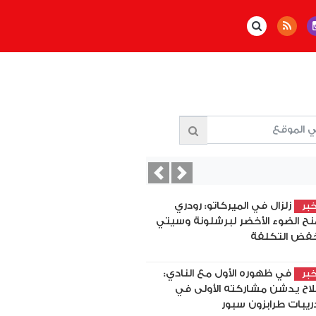
Previous
Next
زلزال في الميركاتو: رودري
بر
نح الضوء الأخضر لبرشلونة وسيتي
فض التكلفة
في ظهوره الأول مع النادي:
بر
اح يدشن مشاركته الأولى في
ريبات طرابزون سبور