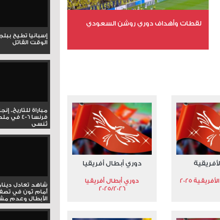
لقطات وأهداف دوري روشن السعودي
إسبانيا تطيح ببل
الوقت القاتل
عدد الملفات 5
عدد المشاهدات 3175
مباراة للتاريخ.. إنج
فرنسا 6-4 ف
تُنسى
لأفريقية
دوري أبطال أفريقيا
فريقية 2025
دوري أبطال أفريقيا
شاهد تعادل دينام
2025/2026
أمام ثون في تصف
الأبطال وعدم مشار