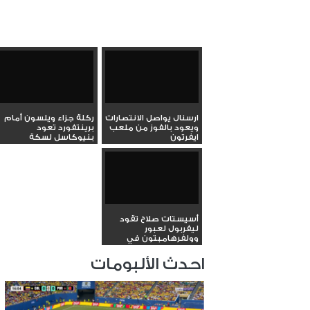
ارسنال يواصل الانتصارات
ركلة جزاء ويلسون أمام
ويعود بالفوز من ملعب
برينتفورد تعود
ايفرتون
بنيوكاسل لسكة
الانتصارات...
أسيستات صلاح تقود
ليفربول لعبور
وولفرهامبتون في
الدوري الإنجليزي...
احدث الألبومات