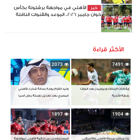
الأهلي في مواجهة برشلونة بكأس
خبر
خوان جامبر 2026.. الموعد والقنوات الناقلة
الأكثر قراءة
2073
7491
إيقافات الزمالك وبيراميدز بعد قرارات
وليد الفراج يوجه رسالة شكر لـ الأهلي
رابطة الأندية
المصري بعد تعديل تهنئة بطل آسيا
1897
1904
بث مباشر لمباراة الأهلي والأفريقي
المستبعدين من قائمة الأهلي لمواجهة