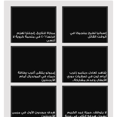
إسبانيا تطيح ببلجيكا في
مباراة للتاريخ.. إنجلترا تهزم
الوقت القاتل
فرنسا 6-4 في ملحمة كروية لا
تُنسى
شاهد تعادل دينامو زغرب
إمبولو يتلقى أغرب بطاقة
أمام ثون في تصفيات دوري
حمراء في المونديال أمام
الأبطال وعدم مشاركة...
الأرجنتين
لا يتوقف.. حمزة عبد الكريم
هدف جوردون الأول في مرمى
يسجل هدفه الثاني في ودية
الأرجنتين