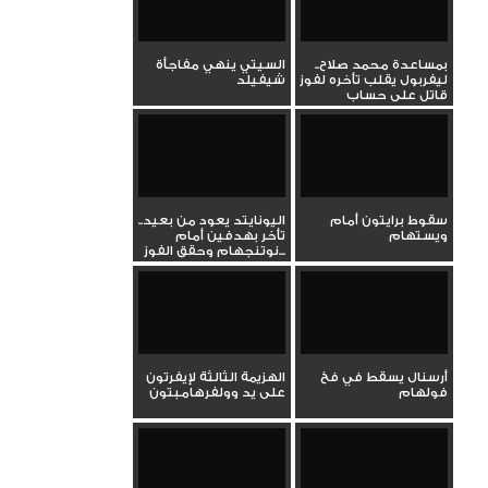
بمساعدة محمد صلاح..
السيتي ينهي مفاجأة
ليفربول يقلب تأخره لفوز
شيفيلد
قاتل على حساب
نيوكاسل
سقوط برايتون أمام
اليونايتد يعود من بعيد..
ويستهام
تأخر بهدفين أمام
نوتنجهام وحقق الفوز...
أرسنال يسقط في فخ
الهزيمة الثالثة لإيفرتون
فولهام
على يد وولفرهامبتون