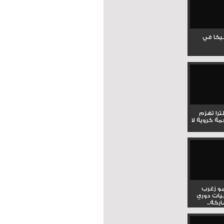
جيكا في
لترا تهزم
ي ملحمة كروية لا
و زغرب
يات دوري
كة...