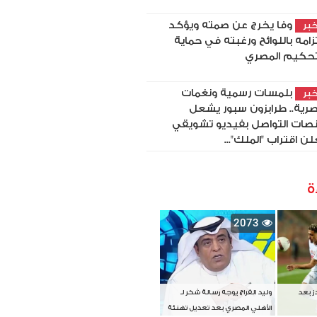
وفا يخرج عن صمته ويؤكد
بر
تزامه باللوائح ورغبته في حماية
تحكيم المصري
بلمسات رسمية ونغمات
بر
رية.. طرابزون سبور يشعل
صات التواصل بفيديو تشويقي
لن اقتراب "الملك"...
ة
2073
دز بعد
وليد الفراج يوجه رسالة شكر لـ
الأهلي المصري بعد تعديل تهنئة