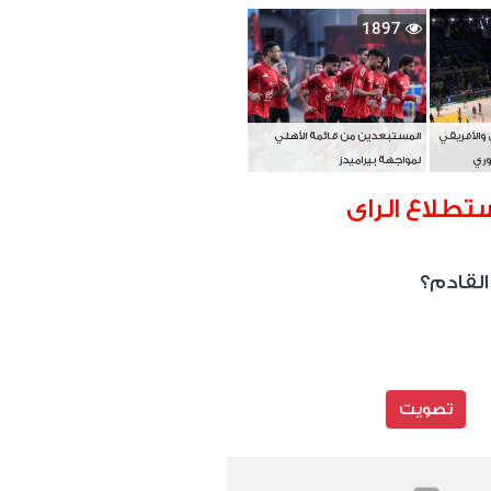
بطل آسيا
1897
 والأفريقي
المستبعدين من قائمة الأهلي
وري
لمواجهة بيراميدز
تطلاع الراى
القادم؟
تصويت