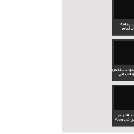
ب بطاقة
ل أمام
نديال.. ملخص
برتغال في
بد الكريم
ي في ودية