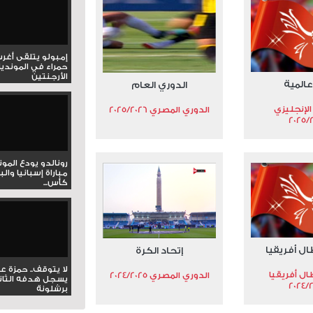
إمبولو يتلقى أغر
حمراء في المونديا
الأرجنتين
عالمية
الدوري العام
الإنجليزي
الدوري المصري 2025/2026
2025/
رونالدو يودع المو
مباراة إسبانيا وال
كأس...
ال أفريقيا
إتحاد الكرة
لا يتوقف.. حمزة ع
ال أفريقيا
الدوري المصري 2024/2025
يسجل هدفه الثان
2024/
برشلونة