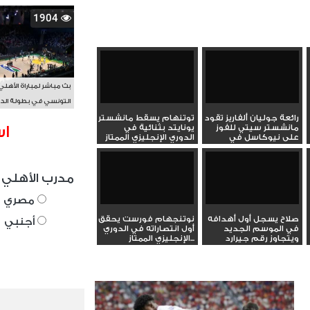
1904
بث مباشر لمباراة الأهلي
التونسي في بطولة الد
الأفريقي BAL
رائعة جوليان ألفاريز تقود
توتنهام يسقط مانشستر
اس
مانشستر سيتي للفوز
يونايتد بثنائية في
على نيوكاسل في
الدوري الإنجليزي الممتاز
الدوري...
مدرب الأهلي 
مصري
صلاح يسجل أول أهدافه
نوتنجهام فورست يحقق
أجنبي
في الموسم الجديد
أول انتصاراته في الدوري
ويتجاوز رقم جيرارد
الإنجليزي الممتاز...
التاريخي