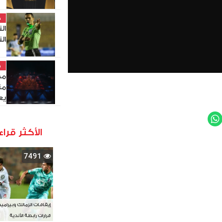
خ
ال
ال
خ
مص
من
يع
WhatsApp
Twit
الأكثر قراء
7491
إيقافات الزمالك وبيرامي
قرارات رابطة الأندية