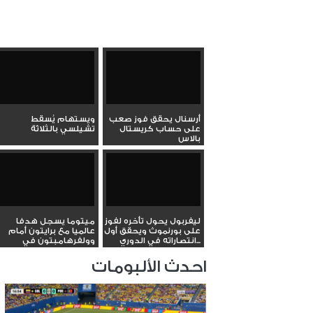
أرسنال يحقق فوز صعب
ويستهام يُسقط
على حساب كريستال
تشيلسي بالثلاثة
بالاس
ليفربول يحول تأخره لفوز
ميتوما يسجل هدفا
على بورنموث ويحقق أول
عالميا مع برايتون أمام
انتصاراته في الدوري...
وولفرهامبتون في
الدوري...
احدث الألبومات