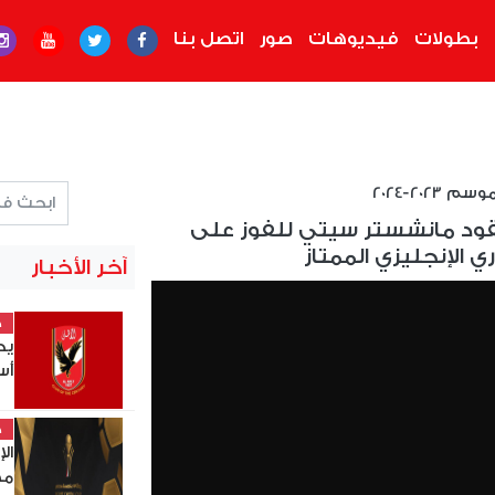
بطولات
فيديوهات
صور
اتصل بنا
2023-2024
ز تقود مانشستر سيتي للفوز على
 الإنجليزي الممتاز
آخر الأخبار
خ
يح
أس
خ
ال
مصر