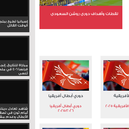
لقطات وأهداف دوري روشن السعودي
إسبانيا تطيح ببل
الوقت القاتل
عدد الملفات 5
عدد المشاهدات 3171
مباراة للتاريخ.. إنج
فرنسا 6-4 ف
تُنسى
لأفريقية
دوري أبطال أفريقيا
فريقية 2025
دوري أبطال أفريقيا
شاهد تعادل دينام
2025/2026
أمام ثون في تصف
الأبطال وعدم مشار