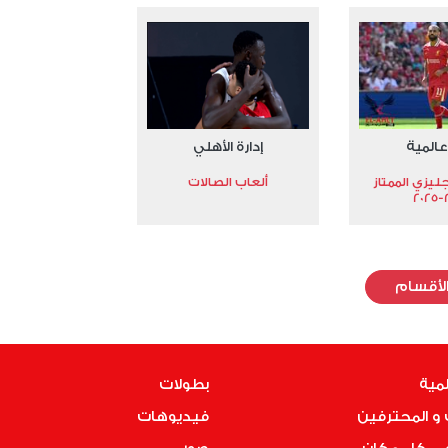
عالمية
إدارة الأهلي
جليزي الممتاز
ألعاب الصالات
2
لأقسام
لمية
بطولات
و المحترفين
فيديوهات