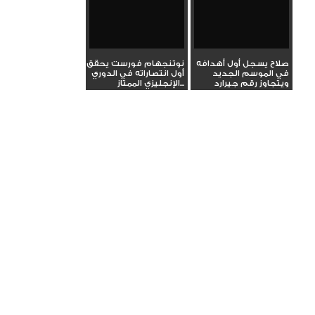
صلاح يسجل أول أهدافه
نوتنجهام فورست يحقق
في الموسم الجديد
أول انتصاراته في الدوري
ويتجاوز رقم جيرارد
الإنجليزي الممتاز...
التاريخي