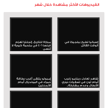
الفيديوهات الأكثر مشاهدة خلال شهر
إسبانيا تطيح ببلجيكا في
مباراة للتاريخ.. إنجلترا تهزم
الوقت القاتل
فرنسا 6-4 في ملحمة كروية لا
تُنسى
شاهد تعادل دينامو زغرب
إمبولو يتلقى أغرب بطاقة
أمام ثون في تصفيات دوري
حمراء في المونديال أمام
الأبطال وعدم مشاركة...
الأرجنتين