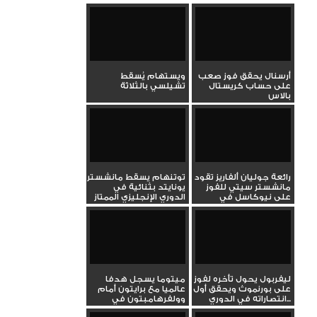
أرسنال يحقق فوز صعب
ويستهام يُسقط
على حساب كريستال
تشيلسي بالثلاثة
بالاس
رائعة جوليان ألفاريز تقود
توتنهام يسقط مانشستر
مانشستر سيتي للفوز
يونايتد بثنائية في
على نيوكاسل في
الدوري الإنجليزي الممتاز
الدوري...
ليفربول يحول تأخره لفوز
ميتوما يسجل هدفا
على بورنموث ويحقق أول
عالميا مع برايتون أمام
انتصاراته في الدوري...
وولفرهامبتون في
الدوري...