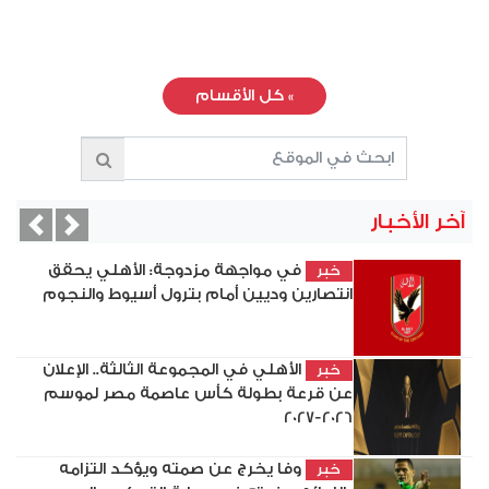
»
كل الأقسام
آخر الأخبار
vious
Next
في مواجهة مزدوجة: الأهلي يحقق
خبر
انتصارين وديين أمام بترول أسيوط والنجوم
الأهلي في المجموعة الثالثة.. الإعلان
خبر
عن قرعة بطولة كأس عاصمة مصر لموسم
2026-2027
وفا يخرج عن صمته ويؤكد التزامه
خبر