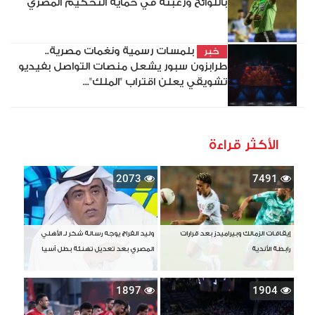
باللوائح ورغبته في حماية التحكيم المصري
بلمسات رسمية ونغمات مصرية..
خبر
طرابزون سبور يشعل منصات التواصل بفيديو
تشويقي يعلن اقتراب "الملك"...
الأكثر قراءة
2073
7491
إيقافات الزمالك وبيراميدز بعد قرارات
وليد الفراج يوجه رسالة شكر لـ الأهلي
رابطة الأندية
المصري بعد تعديل تهنئة بطل آسيا
1897
1904