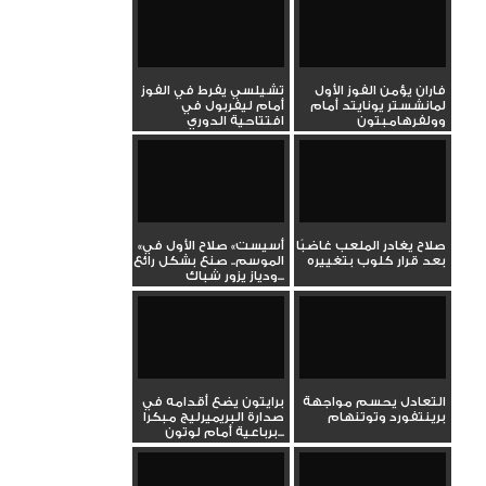
فاران يؤمن الفوز الأول
تشيلسي يفرط في الفوز
لمانشستر يونايتد أمام
أمام ليفربول في
وولفرهامبتون
افتتاحية الدوري
صلاح يغادر الملعب غاضبًا
«أسيست» صلاح الأول في
بعد قرار كلوب بتغييره
الموسم.. صنع بشكل رائع
ودياز يزور شباك...
التعادل يحسم مواجهة
برايتون يضع أقدامه في
برينتفورد وتوتنهام
صدارة البريميرليج مبكرا
برباعية أمام لوتون...