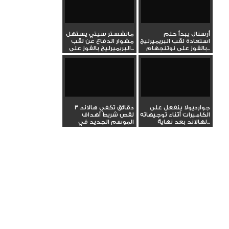
أرسنال يبدأ حلم
مانشستر سيتي يستهل
استعادة لقب البريميرليج
مشوار الدفاع عن لقب
بالفوز على نوتنجهام...
البريميرليج بالفوز على...
جوارديولا ينفعل على
3 دقائق تكفي هالاند
الكاميرات أثناء توجيهاته
لقص شريط أهداف
لهالاند بعد نهاية...
الموسم الجديد في
الدوري...