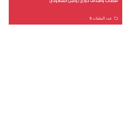
لقطات وأهداف دوري روشن السعودي
عدد الملفات 5
عدد المشاهدات 3201