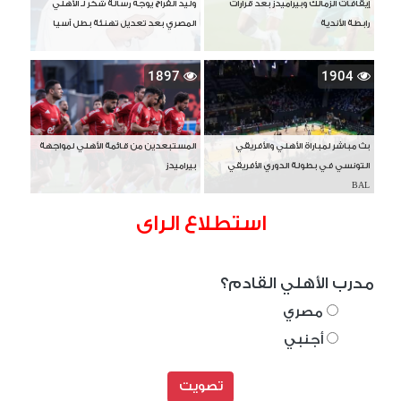
إيقافات الزمالك وبيراميدز بعد قرارات
وليد الفراج يوجه رسالة شكر لـ الأهلي
رابطة الأندية
المصري بعد تعديل تهنئة بطل آسيا
1897
1904
بث مباشر لمباراة الأهلي والأفريقي
المستبعدين من قائمة الأهلي لمواجهة
التونسي في بطولة الدوري الأفريقي
بيراميدز
BAL
استطلاع الراى
مدرب الأهلي القادم؟
مصري
أجنبي
تصويت