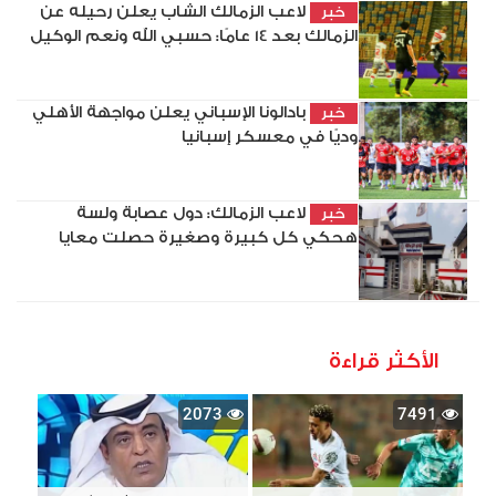
لاعب الزمالك الشاب يعلن رحيله عن
خبر
الزمالك بعد 14 عامًا: حسبي الله ونعم الوكيل
بادالونا الإسباني يعلن مواجهة الأهلي
خبر
وديًا في معسكر إسبانيا
لاعب الزمالك: دول عصابة ولسة
خبر
هحكي كل كبيرة وصغيرة حصلت معايا
الأكثر قراءة
2073
7491