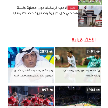
لاعب الزمالك: دول عصابة ولسة
خبر
هحكي كل كبيرة وصغيرة حصلت معايا
الأكثر قراءة
2073
7491
إيقافات الزمالك وبيراميدز بعد قرارات
وليد الفراج يوجه رسالة شكر لـ الأهلي
رابطة الأندية
المصري بعد تعديل تهنئة بطل آسيا
1897
1904