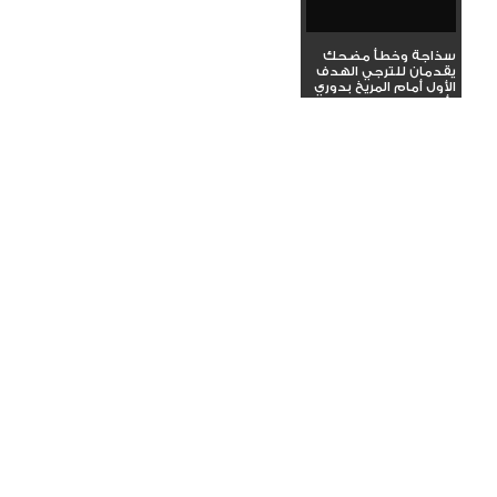
سذاجة وخطأ مضحك
يقدمان للترجي الهدف
الأول أمام المريخ بدوري
أبطال...