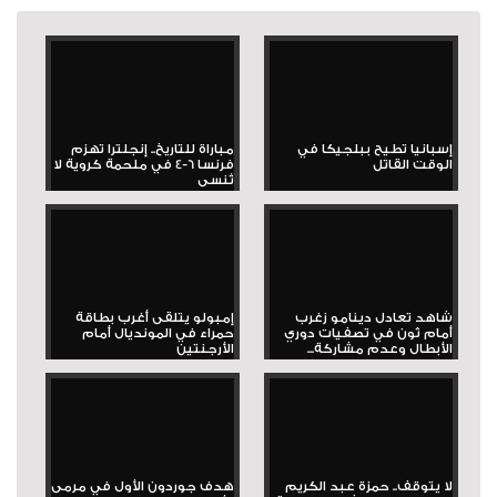
إسبانيا تطيح ببلجيكا في
مباراة للتاريخ.. إنجلترا تهزم
الوقت القاتل
فرنسا 6-4 في ملحمة كروية لا
تُنسى
شاهد تعادل دينامو زغرب
إمبولو يتلقى أغرب بطاقة
أمام ثون في تصفيات دوري
حمراء في المونديال أمام
الأبطال وعدم مشاركة...
الأرجنتين
لا يتوقف.. حمزة عبد الكريم
هدف جوردون الأول في مرمى