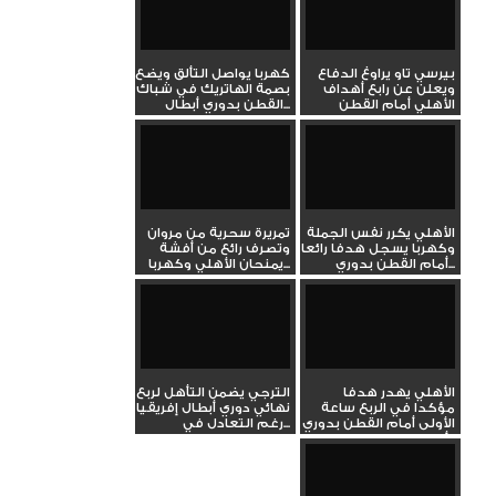
بيرسي تاو يراوغ الدفاع
كهربا يواصل التألق ويضع
ويعلن عن رابع أهداف
بصمة الهاتريك في شباك
الأهلي أمام القطن
القطن بدوري أبطال...
بدوري...
الأهلي يكرر نفس الجملة
تمريرة سحرية من مروان
وكهربا يسجل هدفا رائعا
وتصرف رائع من أفشة
أمام القطن بدوري...
يمنحان الأهلي وكهربا...
الأهلي يهدر هدفا
الترجي يضمن التأهل لربع
مؤكدا في الربع ساعة
نهائي دوري أبطال إفريقيا
الأولى أمام القطن بدوري
رغم التعادل في...
أبطال...