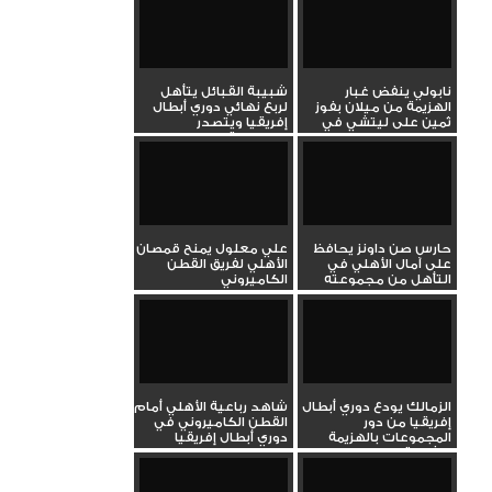
نابولي ينفض غبار
شبيبة القبائل يتأهل
الهزيمة من ميلان بفوز
لربع نهائي دوري أبطال
ثمين على ليتشي في
إفريقيا ويتصدر
الدوري...
مجموعة...
حارس صن داونز يحافظ
علي معلول يمنح قمصان
على آمال الأهلي في
الأهلي لفريق القطن
التأهل من مجموعته
الكاميروني
بدوري...
الزمالك يودع دوري أبطال
شاهد رباعية الأهلي أمام
إفريقيا من دور
القطن الكاميروني في
المجموعات بالهزيمة
دوري أبطال إفريقيا
بثنائية...