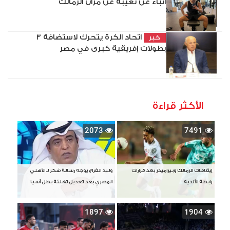
أنباء عن تغيبه عن مران الزمالك
اتحاد الكرة يتحرك لاستضافة 3
خبر
بطولات إفريقية كبرى في مصر
الأكثر قراءة
2073
7491
إيقافات الزمالك وبيراميدز بعد قرارات
وليد الفراج يوجه رسالة شكر لـ الأهلي
رابطة الأندية
المصري بعد تعديل تهنئة بطل آسيا
1897
1904