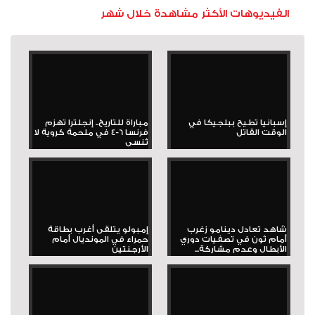
الفيديوهات الأكثر مشاهدة خلال شهر
إسبانيا تطيح ببلجيكا في
مباراة للتاريخ.. إنجلترا تهزم
الوقت القاتل
فرنسا 6-4 في ملحمة كروية لا
تُنسى
شاهد تعادل دينامو زغرب
إمبولو يتلقى أغرب بطاقة
أمام ثون في تصفيات دوري
حمراء في المونديال أمام
الأبطال وعدم مشاركة...
الأرجنتين