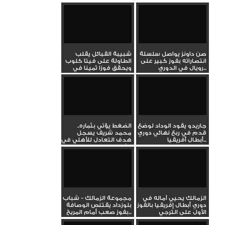
صن داونز يواصل سلسلة
شبيبة القبائل يقلب
انتصاراته بفوز كبير على
الطاولة على فيتا كلوب
رويال في الدوري...
ويحقق فوزا ثمينا في
دوري...
جاريدو يقود الوداد لوضع
الضغط يؤتي بثماره..
قدم في ربع نهائي دوري
محمد شريف يسجل
أبطال أفريقيا...
هدف التعادل للأهلي في
شباك صن...
الزمالك يحيي آماله في
مجموعة الزمالك - شباب
دوري أبطال إفريقيا بالفوز
بلوزداد يقتنص الوصافة
الأول على الترجي
بفوز صعب أمام المريخ...