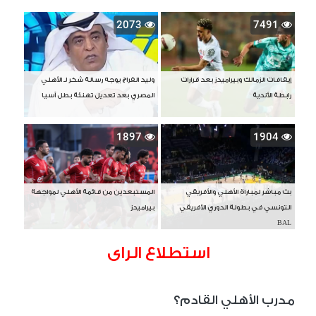
2073
7491
إيقافات الزمالك وبيراميدز بعد قرارات
وليد الفراج يوجه رسالة شكر لـ الأهلي
رابطة الأندية
المصري بعد تعديل تهنئة بطل آسيا
1897
1904
بث مباشر لمباراة الأهلي والأفريقي
المستبعدين من قائمة الأهلي لمواجهة
التونسي في بطولة الدوري الأفريقي
بيراميدز
BAL
استطلاع الراى
مدرب الأهلي القادم؟