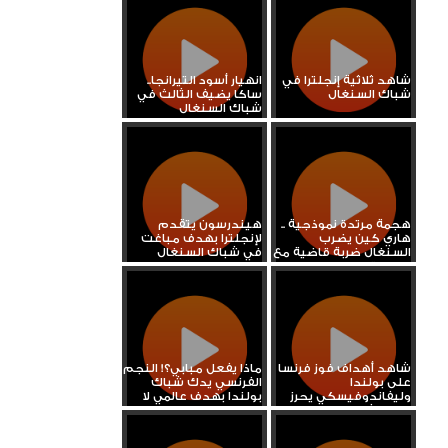
شاهد ثلاثية إنجلترا في
انهيار أسود التيرانجا..
شباك السنغال
ساكا يضيف الثالث في
شباك السنغال
هجمة مرتدة نموذجية ..
هيندرسون يتقدم
هاري كين يضرب
لإنجلترا بهدف مباغت
السنغال ضربة قاضية مع
في شباك السنغال
صافرة...
شاهد أهداف فوز فرنسا
ماذا يفعل مبابي؟! النجم
على بولندا
الفرنسي يدك شباك
وليفاندوفيسكي يحرز
بولندا بهدف عالمي لا
هدف شرفي
يصد