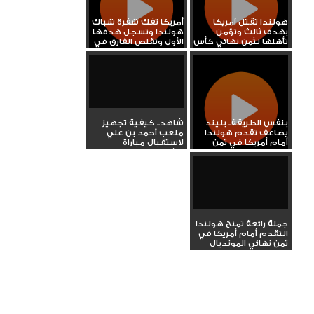
هولندا تقتل آمريكا
أمريكا تفك شفرة شباك
بهدف ثالث وتؤمن
هولندا وتسجل هدفها
تأهلها لثمن نهائي كأس
الأول وتقلص الفارق في
العالم
ثمن...
بنفس الطريقة.. بليند
شاهد.. كيفية تجهيز
يضاعف تقدم هولندا
ملعب أحمد بن علي
أمام أمريكا في ثمن
لاستقبال مباراة
نهائي...
الأرجنتين...
جملة رائعة تمنح هولندا
التقدم أمام أمريكا في
ثمن نهائي المونديال