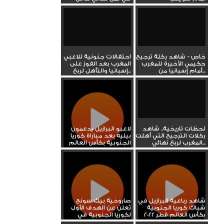
العالم
خاص - شاهد ركلة ترجيح
احتفالات جنونية للاعبي
حكيمي الأخيرة للمغرب
المغرب بعد الفوز على
أمام إسبانيا من...
إسبانيا والتأهل لربع...
لحظات تاريخية.. شاهد
لاعبو البرازيل يدعمون
ركلات الترجيح التي أهلت
بيليه بعد مباراة كوريا
المغرب لربع نهائي...
الجنوبية بكأس العالم
شاهد رباعية البرازيل في
صاروخية بيك سونج
شباك كوريا الجنوبية
تُعلن عن الهدف الأول
بكأس العالم قطر 2022
لكوريا الجنوبية في
شباك...