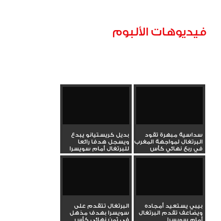
فيديوهات الألبوم
سداسية مبهرة تقود
بديل كريستيانو يبدع
البرتغال لمواجهة المغرب
ويسجل هدفا رائعا
في ربع نهائي كأس
للبرتغال أمام سويسرا
العالم
بمونديال...
بيبي يستعيد أمجاده
البرتغال تتقدم على
ويضاعف تقدم البرتغال
سويسرا بهدف مذهل
أمام سويسرا
في ثمن نهائي كأس