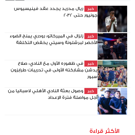
ريال مدريد يجدد عقد فينيسيوس
خبر
جونيور حتى 2032
زلزال في الميركاتو: رودري يمنح الضوء
خبر
الأخضر لبرشلونة وسيتي يخفض التكلفة
في ظهوره الأول مع النادي: صلاح
خبر
يدشن مشاركته الأولى في تدريبات طرابزون
سبور
وصول بعثة النادي الأهلي لاسبانيا من
خبر
أجل مواصلة فترة الإعداد
الأكثر قراءة