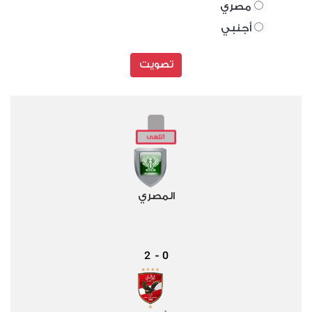
مصري
أجنبي
تصويت
المصري
2
0
-