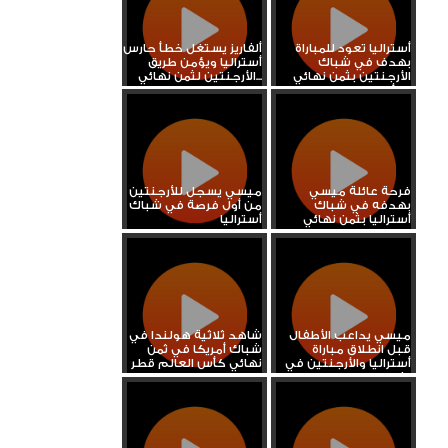
أستراليا تعود للمباراة
ألفاريز يستغل خطأ حارس
بهدف في شباك
أستراليا ويؤمن طريق
الأرجنتين بثمن نهائي
الأرجنتين لثمن نهائي...
كأس...
فرحة عائلة ميسي
ميسي يسجل للأرجنتين
بهدفه في شباك
من أول فرصة في شباك
أستراليا بثمن نهائي
أستراليا
المونديال
ميسي يداعب الأطفال
شاهد ثلاثية هولندا في
قبل انطلاق مباراة
شباك أمريكا في ثمن
أستراليا والأرجنتين في
نهائي كأس العالم قطر
ثمن...
2022