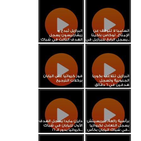
السامبا لا تتوقف عن
البرازيل تُبدع و
الإمتاع.. لوكاس باكيتا
ريشارليسون يسجل
يسجل الرابع للبرازيل في...
الهدف الثالث في شباك
كوريا...
البرازيل تتلاعب بكوريا
فوز كرواتيا على اليابان
الجنوبية وتسجل
بركلات الترجيح
هدفين في 6 دقائق
برأسية رائعة.. بيريسيتش
دايزن مايدا يسجل الهدف
يسجل التعادل لكرواتيا
الأول لليابان في شباك
في شباك اليابان بكأس...
كرواتيا بدور الـ 16...