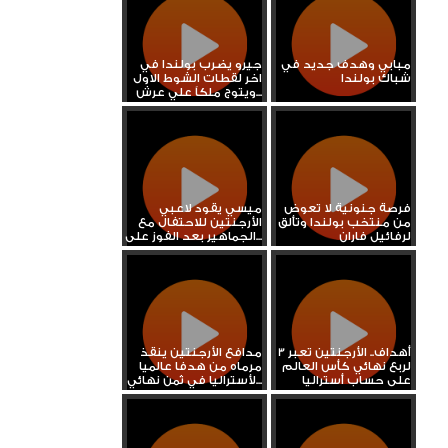
مبابي وهدف جديد في
جيرو يضرب بولندا في
شباك بولندا
اخر لقطات الشوط الاول
ويتوج ملكاً علي عرش...
فرصة جنونية لا تعوض
ميسي يقود لاعبي
من منتخب بولندا وتألق
الأرجنتين للاحتفال مع
لرفائيل فاران
الجماهير بعد الفوز على...
3 أهداف.. الأرجنتين تعبر
مدافع الأرجنتين ينقذ
لربع نهائي كأس العالم
مرماه من هدفا عالميا
على حساب أستراليا
لأستراليا في ثمن نهائي...