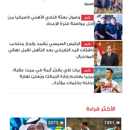
سبور
وصول بعثة النادي الأهلي لاسبانيا من
خبر
أجل مواصلة فترة الإعداد
الرئيس السيسي يُشيد بإنجاز منتخب
خبر
ناشئات اليد التاريخي بعد التأهل لقبل نهائي
المونديال
بيان ناري يفجّر أزمة في ميت عقبة:
خبر
بيزيرا يُهاجم إدارة الزمالك ويُعلن نهاية
رحلته بكلمات مؤثرة...
الأكثر قراءة
2073
7491