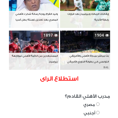
إيقافات الزمالك وبيراميدز بعد قرارات
وليد الفراج يوجه رسالة شكر لـ الأهلي
رابطة الأندية
المصري بعد تعديل تهنئة بطل آسيا
1897
1904
بث مباشر لمباراة الأهلي والأفريقي
المستبعدين من قائمة الأهلي لمواجهة
التونسي في بطولة الدوري الأفريقي
بيراميدز
BAL
استطلاع الراى
مدرب الأهلي القادم؟
مصري
أجنبي