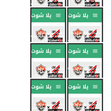
اطلع برة يسجل هدف
هدف الأهلي الثامن في
ذاتي في مرماه بعد
شباك اطلع برة من رأسية
تمريرة من...
قوية
الشحات يراوغ على خط
حمدي فتحي يفتتح
المرمى ويضع الهدف
أهدافه الإفريقية بقذيفة
السابع للأهلي أمام اطلع
في مرمى اطلع برة
برة
45 ثانية من الشوط الثاني
بتسديدة قوية احمد
تكفي الشحات لإحراز
فتحي يسجل الهدف
خامس أهداف الأهلي
الرابع للأهلي في شباك
أمام...
اطلع برة
بعد تمريرة اجايي الرائعة
أحمد فتحي يهدر هدف
صلاح محسن يسجل
محقق أمام مرمى اطلع