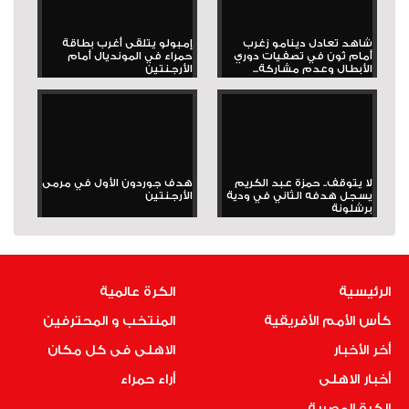
شاهد تعادل دينامو زغرب
إمبولو يتلقى أغرب بطاقة
أمام ثون في تصفيات دوري
حمراء في المونديال أمام
الأبطال وعدم مشاركة...
الأرجنتين
لا يتوقف.. حمزة عبد الكريم
هدف جوردون الأول في مرمى
يسجل هدفه الثاني في ودية
الأرجنتين
برشلونة
الرئيسية
الكرة عالمية
كأس الأمم الأفريقية
المنتخب و المحترفين
أخر الأخبار
الاهلى فى كل مكان
أخبار الاهلى
أراء حمراء
الكرة المصرية