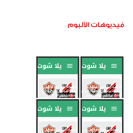
فيديوهات الألبوم
شاهد ملخص لمسات
بتسعة اهداف الأهلي
محمد مجدي افشة امام
يمطر شباك اطلع برة و
اطلع برة في اول ظهور
يصعد لدور الـ32 من
افريقي مع...
دوري...
مصطفي سليم لاعب
حمدي فتحي يسجل