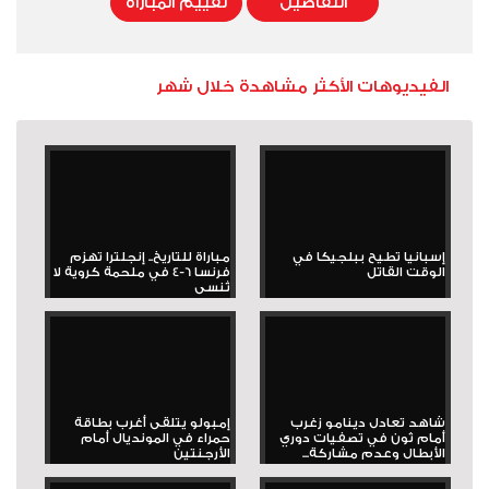
التفاصيل
تقييم المباراة
الفيديوهات الأكثر مشاهدة خلال شهر
إسبانيا تطيح ببلجيكا في
مباراة للتاريخ.. إنجلترا تهزم
الوقت القاتل
فرنسا 6-4 في ملحمة كروية لا
تُنسى
شاهد تعادل دينامو زغرب
إمبولو يتلقى أغرب بطاقة
أمام ثون في تصفيات دوري
حمراء في المونديال أمام
الأبطال وعدم مشاركة...
الأرجنتين