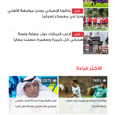
بادالونا الإسباني يعلن مواجهة الأهلي
خبر
وديًا في معسكر إسبانيا
لاعب الزمالك: دول عصابة ولسة
خبر
هحكي كل كبيرة وصغيرة حصلت معايا
الأكثر قراءة
2073
7491
إيقافات الزمالك وبيراميدز بعد قرارات
وليد الفراج يوجه رسالة شكر لـ الأهلي
رابطة الأندية
المصري بعد تعديل تهنئة بطل آسيا