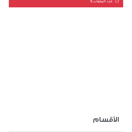
عدد الملفات 5
عدد المشاهدات 3201
الأقسام