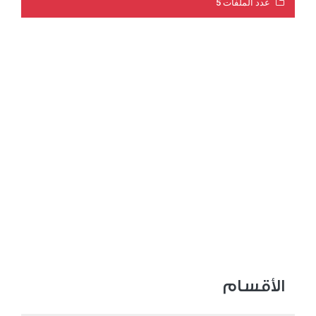
عدد الملفات 5
عدد المشاهدات 3201
الأقسام