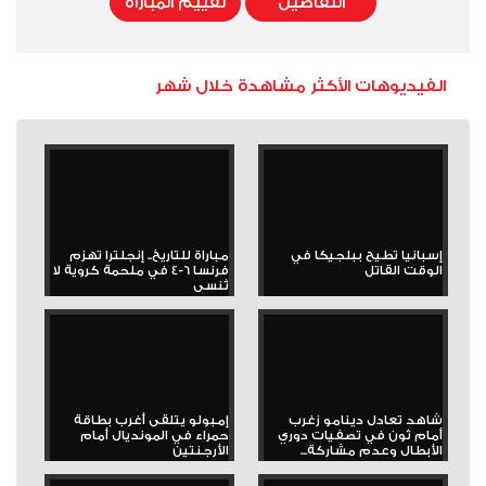
التفاصيل
تقييم المباراة
الفيديوهات الأكثر مشاهدة خلال شهر
إسبانيا تطيح ببلجيكا في
مباراة للتاريخ.. إنجلترا تهزم
الوقت القاتل
فرنسا 6-4 في ملحمة كروية لا
تُنسى
شاهد تعادل دينامو زغرب
إمبولو يتلقى أغرب بطاقة
أمام ثون في تصفيات دوري
حمراء في المونديال أمام
الأبطال وعدم مشاركة...
الأرجنتين