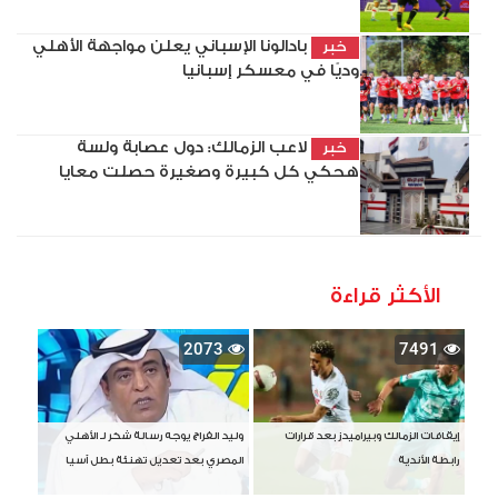
بادالونا الإسباني يعلن مواجهة الأهلي
خبر
وديًا في معسكر إسبانيا
لاعب الزمالك: دول عصابة ولسة
خبر
هحكي كل كبيرة وصغيرة حصلت معايا
الأكثر قراءة
2073
7491
إيقافات الزمالك وبيراميدز بعد قرارات
وليد الفراج يوجه رسالة شكر لـ الأهلي
رابطة الأندية
المصري بعد تعديل تهنئة بطل آسيا