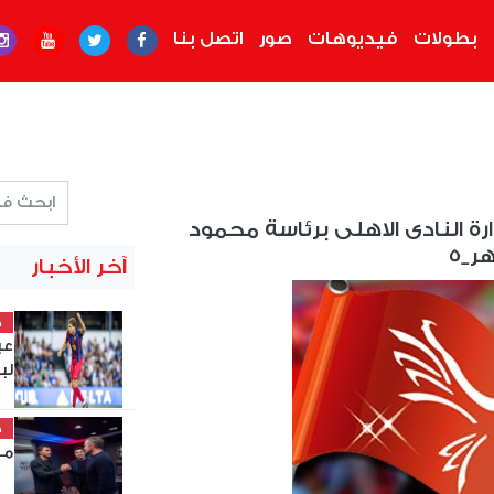
بطولات
فيديوهات
صور
اتصل بنا
رة النادى الاهلى برئاسة محمود
ر_5
آخر الأخبار
خ
عب
لب
خ
مد