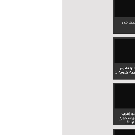
جيكا في
لترا تهزم
ي ملحمة كروية لا
و زغرب
يات دوري
كة...