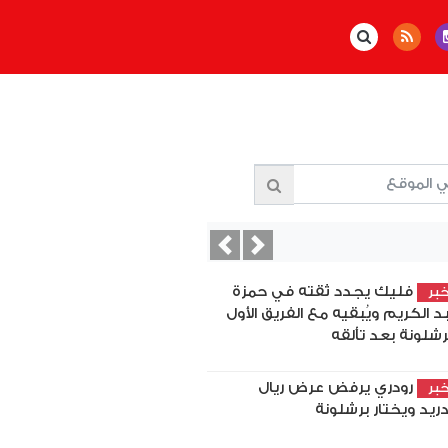
Previous
Next
فليك يجدد ثقته في حمزة
بر
د الكريم ويُبقيه مع الفريق الأول
رشلونة بعد تألقه
رودري يرفض عرض ريال
بر
ريد ويختار برشلونة