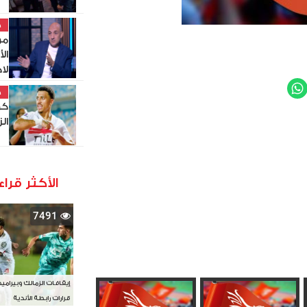
خ
مو
ال
لا
WhatsApp
Twit
خ
كو
ال
الأكثر قراء
7491
إيقافات الزمالك وبيرامي
قرارات رابطة الأندية