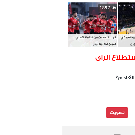
بطل آسيا
1897
 والأفريقي
المستبعدين من قائمة الأهلي
وري
لمواجهة بيراميدز
تطلاع الراى
القادم؟
تصويت