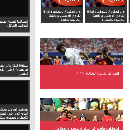
اول اجتماع لمجلس ادارة
اول اجتماع لمجلس ادارة
النادى الاهلى برئاسة
النادى الاهلى برئاسة
محمود طاهر_1
محمود طاهر_0
إسبانيا تطيح ببل
الوقت القاتل
مباراة للتاريخ.. إنج
فرنسا 6-4 ف
اهداف كاس العالم 2026
تُنسى
عدد الملفات 27
عدد المشاهدات 1993
شاهد تعادل دينام
أمام ثون في تصف
الأبطال وعدم مشار
لقطات وأهداف مباراة مصر والبرازيل