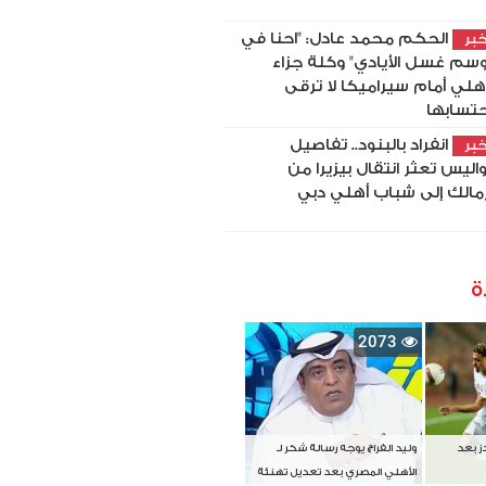
الحكم محمد عادل: "احنا في
بر
سم غسل الأيادي" وكلة جزاء
أهلي أمام سيراميكا لا ترقى
حتسابها
انفراد بالبنود.. تفاصيل
بر
اليس تعثر انتقال بيزيرا من
زمالك إلى شباب أهلي دبي
ة
2073
دز بعد
وليد الفراج يوجه رسالة شكر لـ
الأهلي المصري بعد تعديل تهنئة