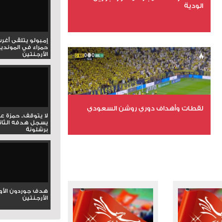
الودية
عدد الملفات 6
إمبولو يتلقى أغر
حمراء في المونديا
عدد المشاهدات 15783
الأرجنتين
لقطات وأهداف دوري روشن السعودي
لا يتوقف.. حمزة ع
يسجل هدفه الثان
برشلونة
عدد الملفات 5
عدد المشاهدات 3181
هدف جوردون الأو
الأرجنتين