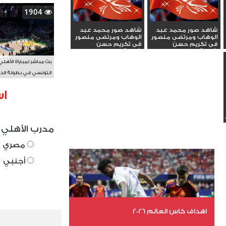
1904
شاهد صور محمد عبد
شاهد صور محمد عبد
الوهاب ومرتضى منصور
الوهاب ومرتضى منصور
فى تكريم حسن
فى تكريم حسن
شحاتة_3
شحاتة_2
بث مباشر لمباراة الأهلي
التونسي في بطولة الد
الأفريقي BAL
اس
مدرب الأهلي 
مصري
أجنبي
اهداف كاس العالم 2026