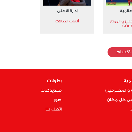
عالمية
إدارة الأهلي
جليزي الممتاز
ألعاب الصالات
2
لأقسام
لمية
بطولات
و المحترفين
فيديوهات
فى كل مكان
صور
ء
اتصل بنا