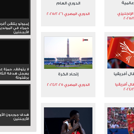
عالمية
الدوري العام
الإنجليزي
الدوري المصري 2025/2026
2025/
إمبولو يتلقى أغر
حمراء في المونديا
الأرجنتين
لا يتوقف.. حمزة ع
ال أفريقيا
يسجل هدفه الثان
إتحاد الكرة
برشلونة
ال أفريقيا
الدوري المصري 2024/2025
2024/
هدف جوردون الأو
الأرجنتين