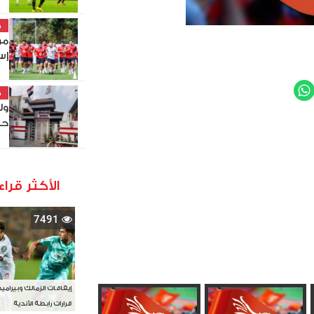
خ
مو
إس
WhatsApp
Twit
خ
ول
حص
الأكثر قراء
7491
إيقافات الزمالك وبيرامي
قرارات رابطة الأندية