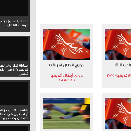
عدد المشاهدات 3201
إسبانيا تطيح ببل
الوقت القاتل
لأفريقية
دوري أبطال أفريقيا
مباراة للتاريخ.. إنج
فرنسا 6-4 ف
تُنسى
فريقية 2025
دوري أبطال أفريقيا
2025/2026
شاهد تعادل دينام
أمام ثون في تصف
الأبطال وعدم مشار