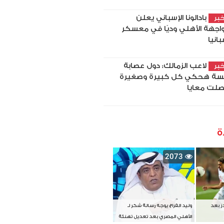
بادالونا الإسباني يعلن
بر
اجهة الأهلي وديًا في معسكر
بانيا
لاعب الزمالك: دول عصابة
بر
سة هحكي كل كبيرة وصغيرة
لت معايا
ة
2073
دز بعد
وليد الفراج يوجه رسالة شكر لـ
الأهلي المصري بعد تعديل تهنئة