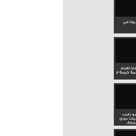
جيكا في
لترا تهزم
ي ملحمة كروية لا
و زغرب
يات دوري
كة...