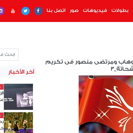
بطولات
فيديوهات
صور
اتصل بنا
الوهاب ومرتضى منصور فى تكريم
اتة_3
آخر الأخبار
خ
ال
عل
خ
حس