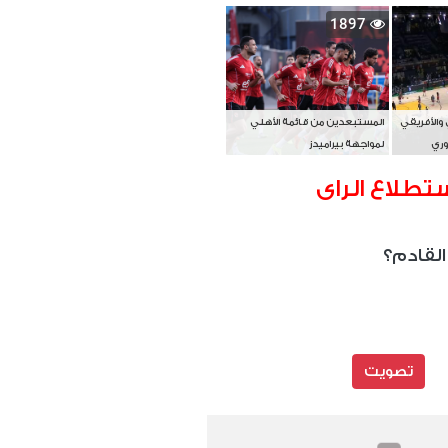
بطل آسيا
1897
 والأفريقي
المستبعدين من قائمة الأهلي
وري
لمواجهة بيراميدز
تطلاع الراى
القادم؟
تصويت